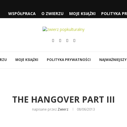
WSPÓŁPRACA
O ZWIERZU
MOJE KSIĄŻKI
POLITYKA P
 CZYLI...
SŁUŻĄCEJ” I „FJORD”
„SPIDER-MAN: CAŁKIEM NOWY...
ÓWI DO MNIE...
EJA” NOLANA
Y
BI…”
ERZU
MOJE KSIĄŻKI
POLITYKA PRYWATNOŚCI
NAJWAŻNIEJSZY
THE HANGOVER PART III
napisane przez
Zwierz
08/06/2013