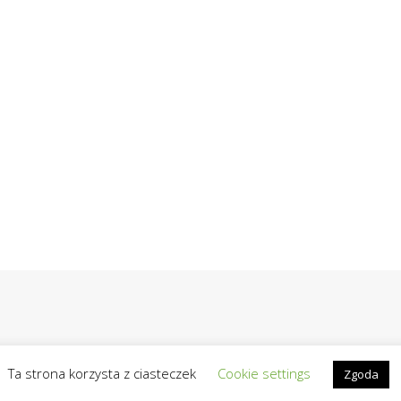
Ta strona korzysta z ciasteczek
Cookie settings
Zgoda
2019 - Wszelkie prawa zastrzeżone | Realizacja / Hosting:
OpiekunBlo