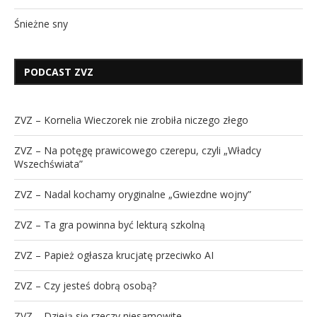
Śnieżne sny
PODCAST ZVZ
ZVZ – Kornelia Wieczorek nie zrobiła niczego złego
ZVZ – Na potęgę prawicowego czerepu, czyli „Władcy
Wszechświata”
ZVZ – Nadal kochamy oryginalne „Gwiezdne wojny”
ZVZ – Ta gra powinna być lekturą szkolną
ZVZ – Papież ogłasza krucjatę przeciwko AI
ZVZ – Czy jesteś dobrą osobą?
ZVZ – Dzieją się rzeczy niesamowite