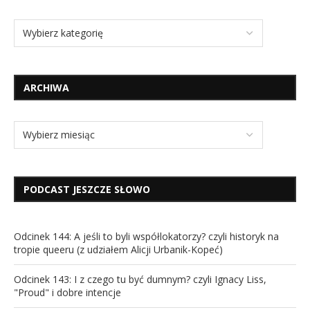
ARCHIWA
PODCAST JESZCZE SŁOWO
Odcinek 144: A jeśli to byli współlokatorzy? czyli historyk na
tropie queeru (z udziałem Alicji Urbanik-Kopeć)
Odcinek 143: I z czego tu być dumnym? czyli Ignacy Liss,
"Proud" i dobre intencje