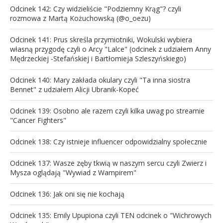
Odcinek 142: Czy widzieliście "Podziemny Krąg"? czyli
rozmowa z Martą Kożuchowską (@o_oezu)
Odcinek 141: Prus skreśla przymiotniki, Wokulski wybiera
własną przygodę czyli o Arcy "Lalce" (odcinek z udziałem Anny
Mędrzeckiej -Stefańskiej i Bartłomieja Szleszyńskiego)
Odcinek 140: Mary zakłada okulary czyli "Ta inna siostra
Bennet" z udziałem Alicji Ubranik-Kopeć
Odcinek 139: Osobno ale razem czyli kilka uwag po streamie
"Cancer Fighters"
Odcinek 138: Czy istnieje influencer odpowidzialny społecznie
Odcinek 137: Wasze zęby tkwią w naszym sercu czyli Zwierz i
Mysza oglądają "Wywiad z Wampirem"
Odcinek 136: Jak oni się nie kochają
Odcinek 135: Emily Upupiona czyli TEN odcinek o "Wichrowych