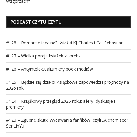
Wzgórzach"
PODCAST CZYTU CZYTU
#128 – Romanse idealne? Książki KJ Charles i Cat Sebastian
#127 – Wielka porcja książek z torebki
#126 – Antyintelektualizm ery book mediów
#125 – Będzie się działo! Książkowe zapowiedzi i prognozy na
2026 rok
#124 – Książkowy przegląd 2025 roku: afery, dyskusje i
premiery
#123 – Zgubne skutki wydawania fanfików, czyli „Alchemised”
SenLinYu