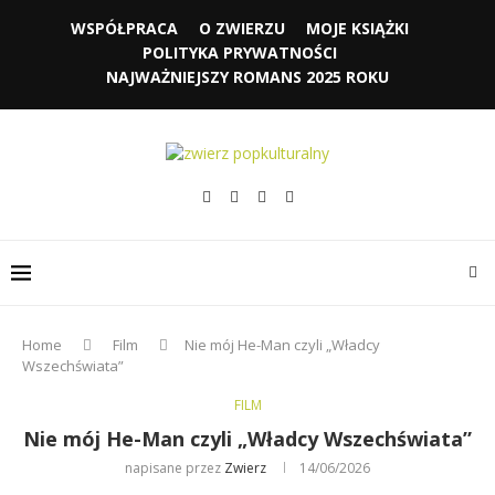
WSPÓŁPRACA
O ZWIERZU
MOJE KSIĄŻKI
POLITYKA PRYWATNOŚCI
NAJWAŻNIEJSZY ROMANS 2025 ROKU
Home
Film
Nie mój He-Man czyli „Władcy
Wszechświata”
FILM
Nie mój He-Man czyli „Władcy Wszechświata”
napisane przez
Zwierz
14/06/2026