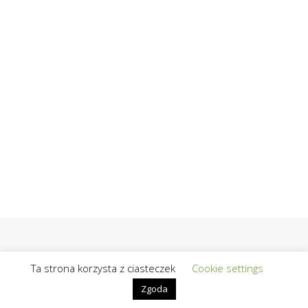
Ta strona korzysta z ciasteczek
Cookie settings
Zgoda
@2019 - Wszelkie prawa zastrzeżone | Realizacja / Hosting:
OpiekunBloga