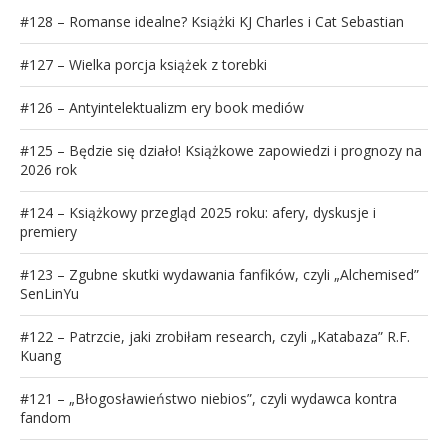
#128 – Romanse idealne? Książki KJ Charles i Cat Sebastian
#127 – Wielka porcja książek z torebki
#126 – Antyintelektualizm ery book mediów
#125 – Będzie się działo! Książkowe zapowiedzi i prognozy na
2026 rok
#124 – Książkowy przegląd 2025 roku: afery, dyskusje i
premiery
#123 – Zgubne skutki wydawania fanfików, czyli „Alchemised”
SenLinYu
#122 – Patrzcie, jaki zrobiłam research, czyli „Katabaza” R.F.
Kuang
#121 – „Błogosławieństwo niebios”, czyli wydawca kontra
fandom