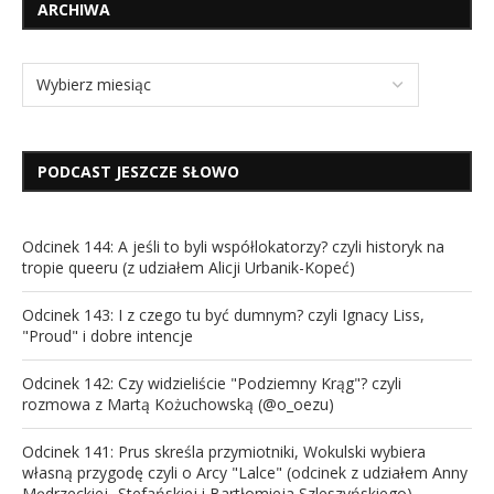
ARCHIWA
PODCAST JESZCZE SŁOWO
Odcinek 144: A jeśli to byli współlokatorzy? czyli historyk na
tropie queeru (z udziałem Alicji Urbanik-Kopeć)
Odcinek 143: I z czego tu być dumnym? czyli Ignacy Liss,
"Proud" i dobre intencje
Odcinek 142: Czy widzieliście "Podziemny Krąg"? czyli
rozmowa z Martą Kożuchowską (@o_oezu)
Odcinek 141: Prus skreśla przymiotniki, Wokulski wybiera
własną przygodę czyli o Arcy "Lalce" (odcinek z udziałem Anny
Mędrzeckiej -Stefańskiej i Bartłomieja Szleszyńskiego)