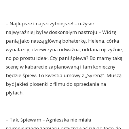
– Najlepsze i najszczytniejsze! – reżyser
najwyraźniej był w doskonałym nastroju – Widzę
panią jako naszą główną bohaterkę. Helena, córka
wynalazcy, dziewczyna odważna, oddana ojczyźnie,
no po prostu ideał. Czy pani śpiewa? Bo mamy taką
scenę w kabarecie zaplanowaną i tam konieczny
będzie śpiew. To kwestia umowy z „Syreną”. Muszą
być jakieś piosenki z filmu do sprzedania na
płytach.
– Tak, śpiewam – Agnieszka nie miała
najmniejszego zamiaru przyznawać się do tego, że