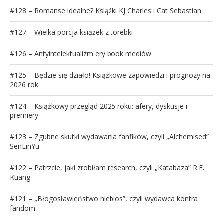
#128 – Romanse idealne? Książki KJ Charles i Cat Sebastian
#127 – Wielka porcja książek z torebki
#126 – Antyintelektualizm ery book mediów
#125 – Będzie się działo! Książkowe zapowiedzi i prognozy na
2026 rok
#124 – Książkowy przegląd 2025 roku: afery, dyskusje i
premiery
#123 – Zgubne skutki wydawania fanfików, czyli „Alchemised”
SenLinYu
#122 – Patrzcie, jaki zrobiłam research, czyli „Katabaza” R.F.
Kuang
#121 – „Błogosławieństwo niebios”, czyli wydawca kontra
fandom