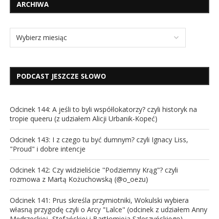
ARCHIWA
PODCAST JESZCZE SŁOWO
Odcinek 144: A jeśli to byli współlokatorzy? czyli historyk na
tropie queeru (z udziałem Alicji Urbanik-Kopeć)
Odcinek 143: I z czego tu być dumnym? czyli Ignacy Liss,
"Proud" i dobre intencje
Odcinek 142: Czy widzieliście "Podziemny Krąg"? czyli
rozmowa z Martą Kożuchowską (@o_oezu)
Odcinek 141: Prus skreśla przymiotniki, Wokulski wybiera
własną przygodę czyli o Arcy "Lalce" (odcinek z udziałem Anny
Mędrzeckiej -Stefańskiej i Bartłomieja Szleszyńskiego)