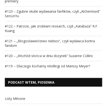
premiery
#123 – Zgubne skutki wydawania fanfików, czyli „Alchemised”
SenLinYu
#122 – Patrzcie, jaki zrobiłam research, czyli „Katabaza” R.F.
Kuang
#121 – „Błogosławieństwo niebios”, czyli wydawca kontra
fandom
#120 – „Wschód słońca w dniu dożynek” Suzanne Collins
#119 – Dlaczego kochamy retellingi od Marissy Meyer?
PODCAST WTEM, PIOSENKA
Listy Miłosne