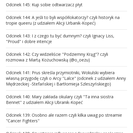
Odcinek 145: Kup sobie odtwarzacz płyt
Odcinek 144: A jeśli to byli współlokatorzy? czyli historyk na
tropie queeru (z udziałem Alicji Urbanik-Kopeć)
Odcinek 143: I z czego tu być dumnym? czyli Ignacy Liss,
"Proud" i dobre intencje
Odcinek 142: Czy widzieliście "Podziemny Krąg"? czyli
rozmowa z Martą Kożuchowską (@o_oezu)
Odcinek 141: Prus skreśla przymiotniki, Wokulski wybiera
własną przygodę czyli o Arcy "Lalce" (odcinek z udziałem Anny
Mędrzeckiej -Stefańskiej i Bartłomieja Szleszyńskiego)
Odcinek 140: Mary zakłada okulary czyli "Ta inna siostra
Bennet" z udziałem Alicji Ubranik-Kopeć
Odcinek 139: Osobno ale razem czyli kilka uwag po streamie
"Cancer Fighters"