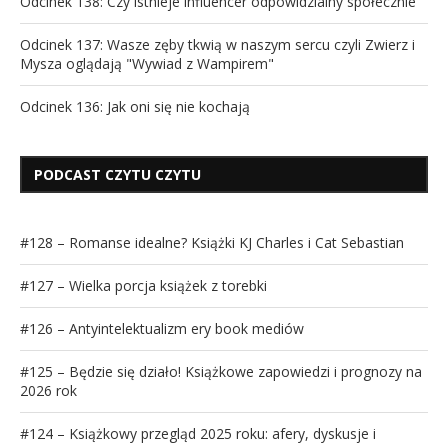
Odcinek 138: Czy istnieje influencer odpowidzialny społecznie
Odcinek 137: Wasze zęby tkwią w naszym sercu czyli Zwierz i
Mysza oglądają "Wywiad z Wampirem"
Odcinek 136: Jak oni się nie kochają
PODCAST CZYTU CZYTU
#128 – Romanse idealne? Książki KJ Charles i Cat Sebastian
#127 – Wielka porcja książek z torebki
#126 – Antyintelektualizm ery book mediów
#125 – Będzie się działo! Książkowe zapowiedzi i prognozy na
2026 rok
#124 – Książkowy przegląd 2025 roku: afery, dyskusje i