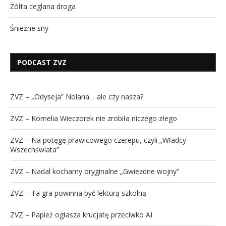
Żółta ceglana droga
Śnieżne sny
PODCAST ZVZ
ZVZ – „Odyseja” Nolana… ale czy nasza?
ZVZ – Kornelia Wieczorek nie zrobiła niczego złego
ZVZ – Na potęgę prawicowego czerepu, czyli „Władcy
Wszechświata”
ZVZ – Nadal kochamy oryginalne „Gwiezdne wojny”
ZVZ – Ta gra powinna być lekturą szkolną
ZVZ – Papież ogłasza krucjatę przeciwko AI