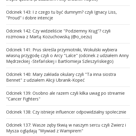
Odcinek 143: I z czego tu być dumnym? czyli Ignacy Liss,
"Proud" i dobre intencje
Odcinek 142: Czy widzieliście "Podziemny Krąg"? czyli
rozmowa z Martą Kożuchowską (@o_oezu)
Odcinek 141: Prus skreśla przymiotniki, Wokulski wybiera
własną przygodę czyli o Arcy "Lalce" (odcinek z udziałem Anny
Mędrzeckiej -Stefańskiej i Bartłomieja Szleszyńskiego)
Odcinek 140: Mary zakłada okulary czyli "Ta inna siostra
Bennet" z udziałem Alicji Ubranik-Kopeć
Odcinek 139: Osobno ale razem czyli kilka uwag po streamie
"Cancer Fighters"
Odcinek 138: Czy istnieje influencer odpowidzialny społecznie
Odcinek 137: Wasze zęby tkwią w naszym sercu czyli Zwierz i
Mysza oglądają "Wywiad z Wampirem"