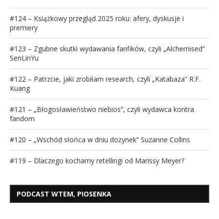
#124 – Książkowy przegląd 2025 roku: afery, dyskusje i
premiery
#123 – Zgubne skutki wydawania fanfików, czyli „Alchemised”
SenLinYu
#122 – Patrzcie, jaki zrobiłam research, czyli „Katabaza” R.F.
Kuang
#121 – „Błogosławieństwo niebios”, czyli wydawca kontra
fandom
#120 – „Wschód słońca w dniu dożynek” Suzanne Collins
#119 – Dlaczego kochamy retellingi od Marissy Meyer?
PODCAST WTEM, PIOSENKA