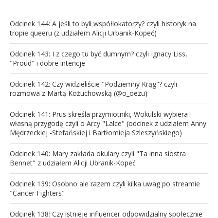
Odcinek 144: A jeśli to byli współlokatorzy? czyli historyk na
tropie queeru (z udziałem Alicji Urbanik-Kopeć)
Odcinek 143: I z czego tu być dumnym? czyli Ignacy Liss,
"Proud" i dobre intencje
Odcinek 142: Czy widzieliście "Podziemny Krąg"? czyli
rozmowa z Martą Kożuchowską (@o_oezu)
Odcinek 141: Prus skreśla przymiotniki, Wokulski wybiera
własną przygodę czyli o Arcy "Lalce" (odcinek z udziałem Anny
Mędrzeckiej -Stefańskiej i Bartłomieja Szleszyńskiego)
Odcinek 140: Mary zakłada okulary czyli "Ta inna siostra
Bennet" z udziałem Alicji Ubranik-Kopeć
Odcinek 139: Osobno ale razem czyli kilka uwag po streamie
"Cancer Fighters"
Odcinek 138: Czy istnieje influencer odpowidzialny społecznie