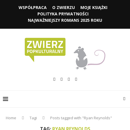
WSPÓŁPRACA
O ZWIERZU
MOJE KSIĄŻKI
POLITYKA PRYWATNOŚCI
NAJWAŻNIEJSZY ROMANS 2025 ROKU
Home
Tagi
Posts tagged with "Ryan Reynolds"
TAG:
RYAN REYNOLDS