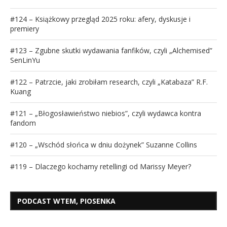
#124 – Książkowy przegląd 2025 roku: afery, dyskusje i
premiery
#123 – Zgubne skutki wydawania fanfików, czyli „Alchemised”
SenLinYu
#122 – Patrzcie, jaki zrobiłam research, czyli „Katabaza” R.F.
Kuang
#121 – „Błogosławieństwo niebios”, czyli wydawca kontra
fandom
#120 – „Wschód słońca w dniu dożynek” Suzanne Collins
#119 – Dlaczego kochamy retellingi od Marissy Meyer?
PODCAST WTEM, PIOSENKA