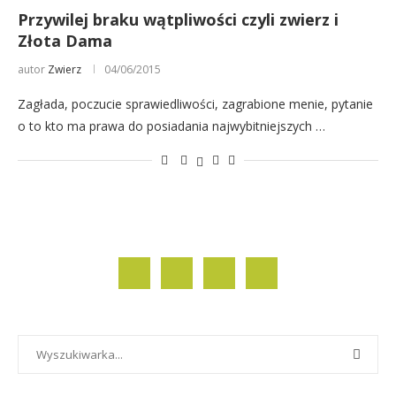
Przywilej braku wątpliwości czyli zwierz i
Złota Dama
autor
Zwierz
04/06/2015
Zagłada, poczucie sprawiedliwości, zagrabione menie, pytanie
o to kto ma prawa do posiadania najwybitniejszych …