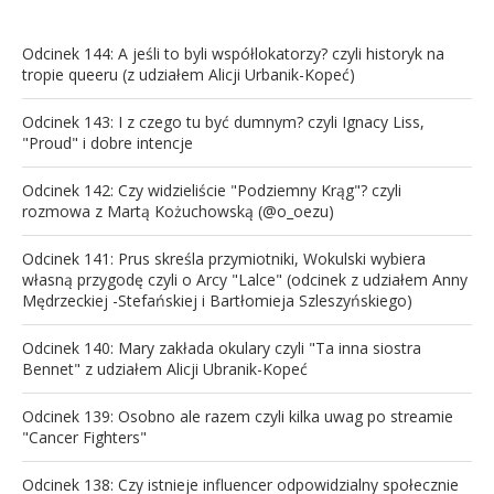
Odcinek 144: A jeśli to byli współlokatorzy? czyli historyk na
tropie queeru (z udziałem Alicji Urbanik-Kopeć)
Odcinek 143: I z czego tu być dumnym? czyli Ignacy Liss,
"Proud" i dobre intencje
Odcinek 142: Czy widzieliście "Podziemny Krąg"? czyli
rozmowa z Martą Kożuchowską (@o_oezu)
Odcinek 141: Prus skreśla przymiotniki, Wokulski wybiera
własną przygodę czyli o Arcy "Lalce" (odcinek z udziałem Anny
Mędrzeckiej -Stefańskiej i Bartłomieja Szleszyńskiego)
Odcinek 140: Mary zakłada okulary czyli "Ta inna siostra
Bennet" z udziałem Alicji Ubranik-Kopeć
Odcinek 139: Osobno ale razem czyli kilka uwag po streamie
"Cancer Fighters"
Odcinek 138: Czy istnieje influencer odpowidzialny społecznie