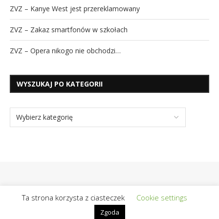
ZVZ – Kanye West jest przereklamowany
ZVZ – Zakaz smartfonów w szkołach
ZVZ – Opera nikogo nie obchodzi…
WYSZUKAJ PO KATEGORII
Ta strona korzysta z ciasteczek
Cookie settings
Zgoda
@2019 - Wszelkie prawa zastrzeżone | Realizacja / Hosting:
OpiekunBloga