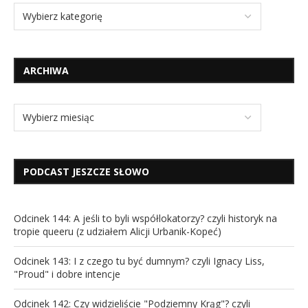
ARCHIWA
PODCAST JESZCZE SŁOWO
Odcinek 144: A jeśli to byli współlokatorzy? czyli historyk na
tropie queeru (z udziałem Alicji Urbanik-Kopeć)
Odcinek 143: I z czego tu być dumnym? czyli Ignacy Liss,
"Proud" i dobre intencje
Odcinek 142: Czy widzieliście "Podziemny Krąg"? czyli