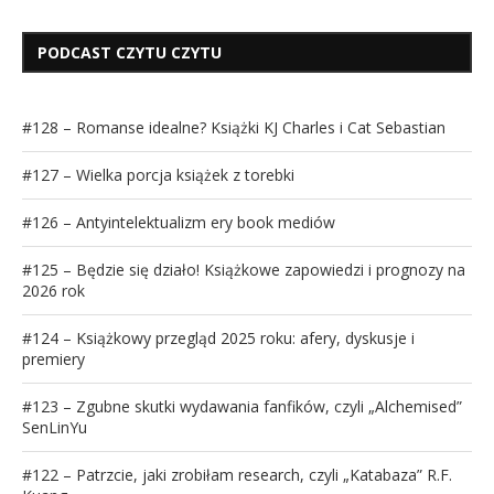
PODCAST CZYTU CZYTU
#128 – Romanse idealne? Książki KJ Charles i Cat Sebastian
#127 – Wielka porcja książek z torebki
#126 – Antyintelektualizm ery book mediów
#125 – Będzie się działo! Książkowe zapowiedzi i prognozy na
2026 rok
#124 – Książkowy przegląd 2025 roku: afery, dyskusje i
premiery
#123 – Zgubne skutki wydawania fanfików, czyli „Alchemised”
SenLinYu
#122 – Patrzcie, jaki zrobiłam research, czyli „Katabaza” R.F.