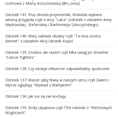
rozmowa z Martą Kożuchowską (@o_oezu)
Odcinek 141: Prus skreśla przymiotniki, Wokulski wybiera
własną przygodę czyli o Arcy "Lalce" (odcinek z udziałem Anny
Mędrzeckiej -Stefańskiej i Bartłomieja Szleszyńskiego)
Odcinek 140: Mary zakłada okulary czyli "Ta inna siostra
Bennet" z udziałem Alicji Ubranik-Kopeć
Odcinek 139: Osobno ale razem czyli kilka uwag po streamie
"Cancer Fighters"
Odcinek 138: Czy istnieje influencer odpowidzialny społecznie
Odcinek 137: Wasze zęby tkwią w naszym sercu czyli Zwierz i
Mysza oglądają "Wywiad z Wampirem"
Odcinek 136: Jak oni się nie kochają
Odcinek 135: Emily Upupiona czyli TEN odcinek o "Wichrowych
Wzgórzach"