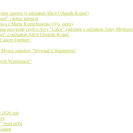
 tropie queeru (z udziałem Alicji Urbanik-Kopeć)
ud" i dobre intencje
zmowa z Martą Kożuchowską (@o_oezu)
sną przygodę czyli o Arcy "Lalce" (odcinek z udziałem Anny Mędrzecki
net" z udziałem Alicji Ubranik-Kopeć
Cancer Fighters"
 i Mysza oglądają "Wywiad z Wampirem"
wych Wzgórzach"
a 2026 rok
ery
d” SenLinYu
 Kuang