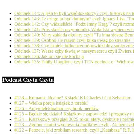
Odcinek 144: A jeśli to byli współlokatorzy? czyli historyk na
Odcinek 143: I z czego tu być dumnym? czyli Ignacy Liss, "Pro
Odcinek 142: Czy widzieliście "Podziemny Krąg"? czyli ro
Odcinek 141: Prus skreśla przymiotniki, Wokulski wybiera wła
Odcinek 140: Mary zakłada okulary czyli "Ta inna siostra Ben
Odcinek 139: Osobno ale razem czyli kilka uwag po streamie "
Odcinek 138: Czy istnieje influencer odpowidzialny społecznie
Odcinek 137: Wasze zęby tkwią w naszym sercu czyli Zwierz
Odcinek 136: Jak oni się nie kochają
Odcinek 135: Emily Upupiona czyli TEN odcinek o "Wichro
Podcast Czytu Czytu
#128 – Romanse idealne? Książki KJ Charles i Cat Sebastian
#127 – Wielka porcja książek z torebki
#126 – Antyintelektualizm ery book mediów
#125 – Będzie się działo! Książkowe zapowiedzi i prognozy n
#124 – Książkowy przegląd 2025 roku: afery, dyskusje i premi
#123 – Zgubne skutki wydawania fanfików, czyli „Alchemise
#122 – Patrzcie, jaki zrobiłam research, czyli „Katabaza” R.F.