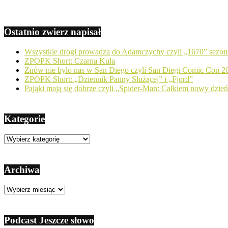
Ostatnio zwierz napisał
Wszystkie drogi prowadzą do Adamczychy czyli „1670” sezon
ZPOPK Short: Czarna Kula
Znów nie było nas w San Diego czyli San Diegi Comic Con 2
ZPOPK Short: „Dziennik Panny Służącej” i „Fjord”
Pająki mają się dobrze czyli „Spider-Man: Całkiem nowy dzie
Kategorie
Kategorie
Archiwa
Archiwa
Podcast Jeszcze słowo