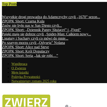
Top Posts
Wszystkie drogi prowadzą do Adamczychy czyli „1670” sezon...
ZPOPK Short: Czarna Kula
Znów nie było nas w San Diego czyli...
ZPOPK Short: „Dziennik Panny Służącej” i „Fjord”
Pająki mają się dobrze czyli „Spider-Man: Całkiem nowy...
Ligatury i Suchary czyli co mówi do mnie...
Po szarym morzu czyli „Odyseja” Nolana
ZPOPK Short: Alice nad Steve
ZPOPK Short: Król Dopalaczy
ZPOPK Short: Seria „Jak się robi…”
Współpraca
O Zwierzu
Moje książki
Polityka Prywatności
Najważniejszy romans 2025 roku