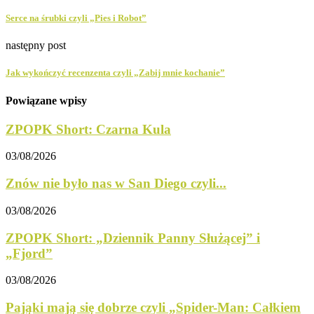
Serce na śrubki czyli „Pies i Robot”
następny post
Jak wykończyć recenzenta czyli „Zabij mnie kochanie”
Powiązane wpisy
ZPOPK Short: Czarna Kula
03/08/2026
Znów nie było nas w San Diego czyli...
03/08/2026
ZPOPK Short: „Dziennik Panny Służącej” i
„Fjord”
03/08/2026
Pająki mają się dobrze czyli „Spider-Man: Całkiem