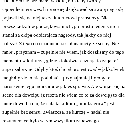
Nie obyło się bez małej wpadki, bo kiedy twórcy
Oppenheimera weszli na scenę dziękować za swoją nagrodę
pojawili się na niej także internetowi pransterzy. Nie
przeszkadzali w podziękowaniach, po prostu jeden z nich
stanął za ekipą odbierającą nagrody, tak jakby do niej
należał. Z tego co rozumiem został usunięty ze sceny. Nie
mniej, przyznam – zupełnie nie wiem, jak doszliśmy do tego
momentu w kulturze, gdzie ktokolwiek uznaje to za jakoś
super zabawne. Gdyby ktoś chciał protestować – jakkolwiek
mogłoby się to nie podobać – przynajmniej byłoby to
naruszenie tego momentu w jakieś sprawie. Ale wbijać się na
scenę dla dowcipu (z resztą nie wiem co to za dowcip) to dla
mnie dowód na to, że cała ta kultura „pranksterów” jest
zupełnie bez sensu. Zwłaszcza, że kurczę – nadal nie
rozumiem co było w tym wszystkim zabawnego.