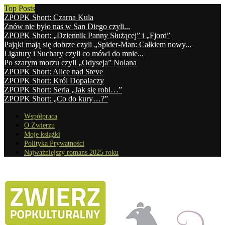
Top Posts
ZPOPK Short: Czarna Kula
Znów nie było nas w San Diego czyli...
ZPOPK Short: „Dziennik Panny Służącej” i „Fjord”
Pająki mają się dobrze czyli „Spider-Man: Całkiem nowy...
Ligatury i Suchary czyli co mówi do mnie...
Po szarym morzu czyli „Odyseja” Nolana
ZPOPK Short: Alice nad Steve
ZPOPK Short: Król Dopalaczy
ZPOPK Short: Seria „Jak się robi…”
ZPOPK Short: „Co do kury…?”
Współpraca
O Zwierzu
Moje książki
Polityka Prywatności
Najważniejszy romans 2025 roku