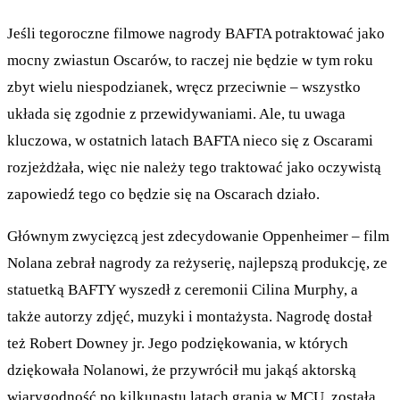
Jeśli tegoroczne filmowe nagrody BAFTA potraktować jako
mocny zwiastun Oscarów, to raczej nie będzie w tym roku
zbyt wielu niespodzianek, wręcz przeciwnie – wszystko
układa się zgodnie z przewidywaniami. Ale, tu uwaga
kluczowa, w ostatnich latach BAFTA nieco się z Oscarami
rozjeżdżała, więc nie należy tego traktować jako oczywistą
zapowiedź tego co będzie się na Oscarach działo.
Głównym zwycięzcą jest zdecydowanie Oppenheimer – film
Nolana zebrał nagrody za reżyserię, najlepszą produkcję, ze
statuetką BAFTY wyszedł z ceremonii Cilina Murphy, a
także autorzy zdjęć, muzyki i montażysta. Nagrodę dostał
też Robert Downey jr. Jego podziękowania, w których
dziękowała Nolanowi, że przywrócił mu jakąś aktorską
wiarygodność po kilkunastu latach grania w MCU, została