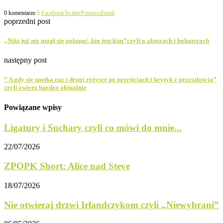
0 komentarze
0
Facebook
Twitter
Pinterest
Email
poprzedni post
„Nikt już nie mógł się połapać, kto jest kim”czyli o aktorach i bohaterach
następny post
” A gdy się spotka raz i drugi reżyser po przejściach i krytyk z przeszłością”
czyli zwierz bardzo aktualnie
Powiązane wpisy
Ligatury i Suchary czyli co mówi do mnie...
22/07/2026
ZPOPK Short: Alice nad Steve
18/07/2026
Nie otwieraj drzwi Irlandczykom czyli „Niewybrani”