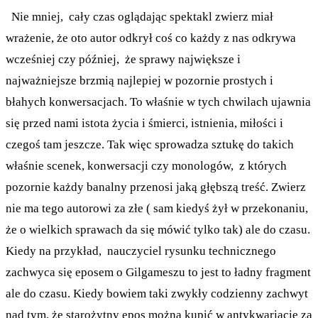
Nie mniej, cały czas oglądając spektakl zwierz miał
wrażenie, że oto autor odkrył coś co każdy z nas odkrywa
wcześniej czy później, że sprawy największe i
najważniejsze brzmią najlepiej w pozornie prostych i
błahych konwersacjach. To właśnie w tych chwilach ujawnia
się przed nami istota życia i śmierci, istnienia, miłości i
czegoś tam jeszcze. Tak więc sprowadza sztukę do takich
właśnie scenek, konwersacji czy monologów, z których
pozornie każdy banalny przenosi jaką głębszą treść. Zwierz
nie ma tego autorowi za złe ( sam kiedyś żył w przekonaniu,
że o wielkich sprawach da się mówić tylko tak) ale do czasu.
Kiedy na przykład, nauczyciel rysunku technicznego
zachwyca się eposem o Gilgameszu to jest to ładny fragment
ale do czasu. Kiedy bowiem taki zwykły codzienny zachwyt
nad tym, że starożytny epos można kupić w antykwariacie za