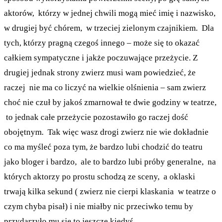
aktorów, którzy w jednej chwili mogą mieć imię i nazwisko,
w drugiej być chórem, w trzeciej zielonym czajnikiem. Dla
tych, którzy pragną czegoś innego – może się to okazać
całkiem sympatyczne i jakże poczuwające przeżycie. Z
drugiej jednak strony zwierz musi wam powiedzieć, że
raczej nie ma co liczyć na wielkie olśnienia – sam zwierz
choć nie czuł by jakoś zmarnował te dwie godziny w teatrze,
to jednak całe przeżycie pozostawiło go raczej dość
obojętnym. Tak więc wasz drogi zwierz nie wie dokładnie
co ma myśleć poza tym, że bardzo lubi chodzić do teatru
jako bloger i bardzo, ale to bardzo lubi próby generalne, na
których aktorzy po prostu schodzą ze sceny, a oklaski
trwają kilka sekund ( zwierz nie cierpi klaskania w teatrze o
czym chyba pisał) i nie miałby nic przeciwko temu by
przydarzyło mu się to jeszcze kiedyś.