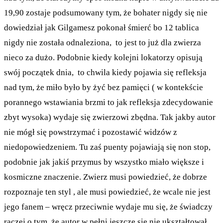
19,90 zostaje podsumowany tym, że bohater nigdy się nie
dowiedział jak Gilgamesz pokonał śmierć bo 12 tablica
nigdy nie została odnaleziona, to jest to już dla zwierza
nieco za dużo. Podobnie kiedy kolejni lokatorzy opisują
swój początek dnia, to chwila kiedy pojawia się refleksja
nad tym, że miło było by żyć bez pamięci ( w kontekście
porannego wstawiania brzmi to jak refleksja zdecydowanie
zbyt wysoka) wydaje się zwierzowi zbędna. Tak jakby autor
nie mógł się powstrzymać i pozostawić widzów z
niedopowiedzeniem. Tu zaś puenty pojawiają się non stop,
podobnie jak jakiś przymus by wszystko miało większe i
kosmiczne znaczenie. Zwierz musi powiedzieć, że dobrze
rozpoznaje ten styl , ale musi powiedzieć, że wcale nie jest
jego fanem – wręcz przeciwnie wydaje mu się, że świadczy
raczej o tym, że autor w pełni jeszcze się nie ukształtował.