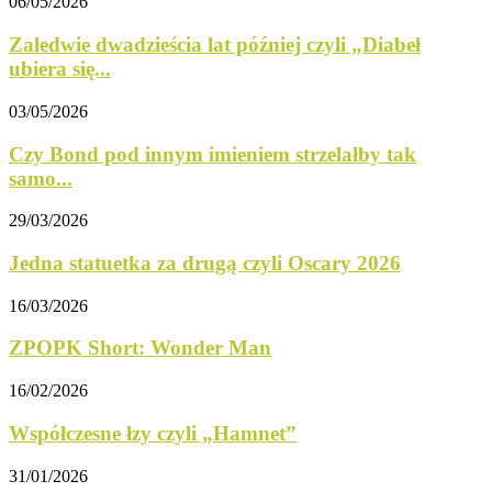
06/05/2026
Zaledwie dwadzieścia lat później czyli „Diabeł
ubiera się...
03/05/2026
Czy Bond pod innym imieniem strzelałby tak
samo...
29/03/2026
Jedna statuetka za drugą czyli Oscary 2026
16/03/2026
ZPOPK Short: Wonder Man
16/02/2026
Współczesne łzy czyli „Hamnet”
31/01/2026