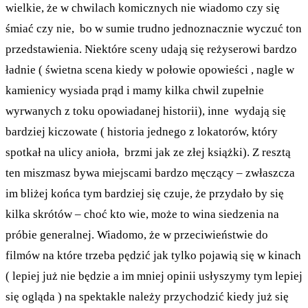
wielkie, że w chwilach komicznych nie wiadomo czy się
śmiać czy nie, bo w sumie trudno jednoznacznie wyczuć ton
przedstawienia. Niektóre sceny udają się reżyserowi bardzo
ładnie ( świetna scena kiedy w połowie opowieści , nagle w
kamienicy wysiada prąd i mamy kilka chwil zupełnie
wyrwanych z toku opowiadanej historii), inne wydają się
bardziej kiczowate ( historia jednego z lokatorów, który
spotkał na ulicy anioła, brzmi jak ze złej książki). Z resztą
ten miszmasz bywa miejscami bardzo męczący – zwłaszcza
im bliżej końca tym bardziej się czuje, że przydało by się
kilka skrótów – choć kto wie, może to wina siedzenia na
próbie generalnej. Wiadomo, że w przeciwieństwie do
filmów na które trzeba pędzić jak tylko pojawią się w kinach
( lepiej już nie będzie a im mniej opinii usłyszymy tym lepiej
się ogląda ) na spektakle należy przychodzić kiedy już się