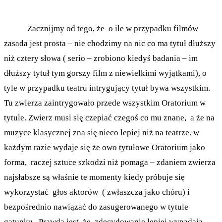
Zacznijmy od tego, że o ile w przypadku filmów
zasada jest prosta – nie chodzimy na nic co ma tytuł dłuższy
niż cztery słowa ( serio – zrobiono kiedyś badania – im
dłuższy tytuł tym gorszy film z niewielkimi wyjątkami), o
tyle w przypadku teatru intrygujący tytuł bywa wszystkim.
Tu zwierza zaintrygowało przede wszystkim Oratorium w
tytule. Zwierz musi się czepiać czegoś co mu znane, a że na
muzyce klasycznej zna się nieco lepiej niż na teatrze. w
każdym razie wydaje się że owo tytułowe Oratorium jako
forma, raczej sztuce szkodzi niż pomaga – zdaniem zwierza
najsłabsze są właśnie te momenty kiedy próbuje się
wykorzystać głos aktorów ( zwłaszcza jako chóru) i
bezpośrednio nawiązać do zasugerowanego w tytule
gatunku. Prawdą jest, że zdecydowanie lepiej wypadają