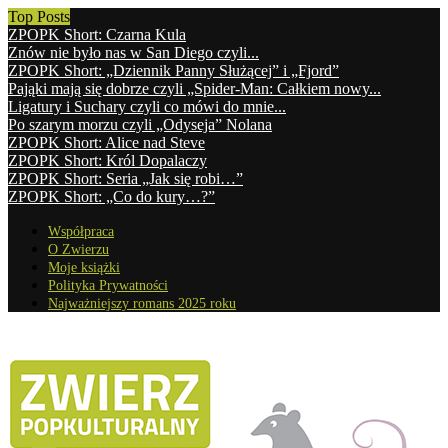
Top Posts
ZPOPK Short: Czarna Kula
Znów nie było nas w San Diego czyli...
ZPOPK Short: „Dziennik Panny Służącej” i „Fjord”
Pająki mają się dobrze czyli „Spider-Man: Całkiem nowy...
Ligatury i Suchary czyli co mówi do mnie...
Po szarym morzu czyli „Odyseja” Nolana
ZPOPK Short: Alice nad Steve
ZPOPK Short: Król Dopalaczy
ZPOPK Short: Seria „Jak się robi…”
ZPOPK Short: „Co do kury…?”
Współpraca
O Zwierzu
Moje książki
Polityka Prywatności
Najważniejszy romans 2025 roku