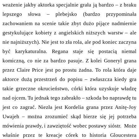
wrażenie jakby aktorka specjalnie grała ją bardzo – z braku
lepszego słowa – plebejsko (bardzo przypominała
zachowaniem na scenie takie zbyt dużo pijące nadmiernie
gestykulujące kobiety z angielskich niższych warstw – ale
nie najniższych). Nie jest to zła rola, ale pod koniec zaczyna
być karykaturalna. Regana staje się postacią niemal
komiczną, co nie za bardzo pasuje. Z kolei Goneryl grana
przez Claire Price jest po prostu żadna. To rola która daje
aktorce dużą przestrzeń do popisu – zwłaszcza kiedy gra
takie grzeczne okrucieństwo, córki która uzyskuje władzę
nad ojcem. Tu jednak tego zabrakło – szkoda bo naprawdę tu
jest co zagrać. Niezła jest Kordelia grana przez Anitę-Joy
Uwajeh – można zrozumieć skąd bierze się jej potrzeba
mówienia prawdy, i zawziętość wobec postawy sióstr. Może
właśnie przez te kreacje córek to historia Gloucestera