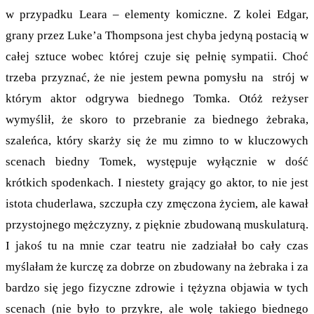
w przypadku Leara – elementy komiczne. Z kolei Edgar,
grany przez Luke’a Thompsona jest chyba jedyną postacią w
całej sztuce wobec której czuje się pełnię sympatii. Choć
trzeba przyznać, że nie jestem pewna pomysłu na strój w
którym aktor odgrywa biednego Tomka. Otóż reżyser
wymyślił, że skoro to przebranie za biednego żebraka,
szaleńca, który skarży się że mu zimno to w kluczowych
scenach biedny Tomek, występuje wyłącznie w dość
krótkich spodenkach. I niestety grający go aktor, to nie jest
istota chuderlawa, szczupła czy zmęczona życiem, ale kawał
przystojnego mężczyzny, z pięknie zbudowaną muskulaturą.
I jakoś tu na mnie czar teatru nie zadziałał bo cały czas
myślałam że kurczę za dobrze on zbudowany na żebraka i za
bardzo się jego fizyczne zdrowie i tężyzna objawia w tych
scenach (nie było to przykre, ale wolę takiego biednego