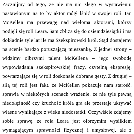
Zacznijmy od tego, że nie ma nic złego w wystawieniu
nastawionym na to by aktor mógł lśnić w swojej roli. Ian
McKellen ma przewagę nad wieloma aktorami, którzy
podjęli się roli Leara. Sam zbliża się do osiemdziesiątki i ma
dokładnie tyle lat ile ma Szekspirowski król. Stąd dostajemy
na scenie bardzo poruszającą mieszankę. Z jednej strony –
widzimy olbrzymi talent McKellena – jego swobodę
wypowiadania szekspirowskiej frazy, czytelną ekspresję,
powtarzające się w roli doskonale dobrane gesty. Z drugiej –
siłą tej roli jest fakt, że McKellen pokazuje nam starość,
sprawia w niektórych scenach wrażenie, że nie tyle pewną
niedołężność czy kruchość króla gra ale przestaje ukrywać
własne wynikające z wieku niedostatki. Oczywiście zdajemy
sobie sprawę, że rola Leara jest olbrzymim wysiłkiem
wymagającym sprawności fizycznej i umysłowej, ale z