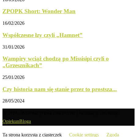
ZPOPK Short: Wonder Man
16/02/2026
Współczesne łzy czyli „Hamnet”
31/01/2026
Wampiry wciąż chodzą po Missisipi czyli o
„Grzesznikach”
25/01/2026
Czy historia nam się stanie przez to prostsza...
28/05/2024
@2019 - Wszelkie prawa zastrzeżone | Realizacja / Hosting:
OpiekunBloga
Ta strona korzysta z ciasteczek
Cookie settings
Zgoda