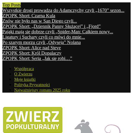
Top Posts
Wszystkie drogi prowadzą do Adamczychy czyli „1670” sezon...
ZPOPK Short: Czarna Kula
Znów nie było nas w San Diego czyli...
ZPOPK Short: „Dziennik Panny Służącej” i „Fjord”
Pająki mają się dobrze czyli „Spider-Man: Całkiem nowy...
Ligatury i Suchary czyli co mówi do mnie...
Po szarym morzu czyli „Odyseja” Nolana
ZPOPK Short: Alice nad Steve
ZPOPK Short: Król Dopalaczy
ZPOPK Short: Seria „Jak się robi…”
Współpraca
O Zwierzu
Moje książki
Polityka Prywatności
Najważniejszy romans 2025 roku