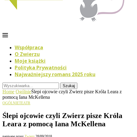
Współpraca
O Zwierzu
Moje książki
Polityka Prywatności
Najważniejszy romans 2025 roku
Szukaj
Home
Ogólnie
Ślepi ojcowie czyli Zwierz pisze Króla Leara z
pomocą Iana McKellena
OGÓLNIE
TEATR
Ślepi ojcowie czyli Zwierz pisze Króla
Leara z pomocą Iana McKellena
napisane przez
Zwierz
28/09/2018