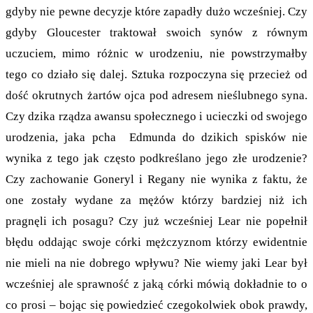
gdyby nie pewne decyzje które zapadły dużo wcześniej. Czy
gdyby Gloucester traktował swoich synów z równym
uczuciem, mimo różnic w urodzeniu, nie powstrzymałby
tego co działo się dalej. Sztuka rozpoczyna się przecież od
dość okrutnych żartów ojca pod adresem nieślubnego syna.
Czy dzika rządza awansu społecznego i ucieczki od swojego
urodzenia, jaka pcha Edmunda do dzikich spisków nie
wynika z tego jak często podkreślano jego złe urodzenie?
Czy zachowanie Goneryl i Regany nie wynika z faktu, że
one zostały wydane za mężów którzy bardziej niż ich
pragnęli ich posagu? Czy już wcześniej Lear nie popełnił
błędu oddając swoje córki mężczyznom którzy ewidentnie
nie mieli na nie dobrego wpływu? Nie wiemy jaki Lear był
wcześniej ale sprawność z jaką córki mówią dokładnie to o
co prosi – bojąc się powiedzieć czegokolwiek obok prawdy,