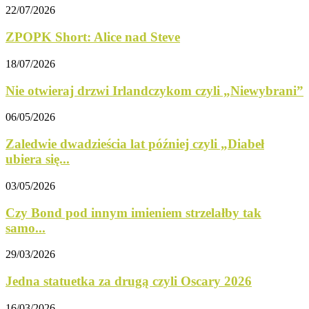
22/07/2026
ZPOPK Short: Alice nad Steve
18/07/2026
Nie otwieraj drzwi Irlandczykom czyli „Niewybrani”
06/05/2026
Zaledwie dwadzieścia lat później czyli „Diabeł
ubiera się...
03/05/2026
Czy Bond pod innym imieniem strzelałby tak
samo...
29/03/2026
Jedna statuetka za drugą czyli Oscary 2026
16/03/2026