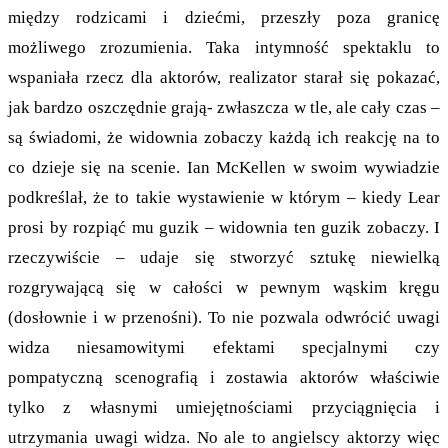
między rodzicami i dziećmi, przeszły poza granicę
możliwego zrozumienia. Taka intymność spektaklu to
wspaniała rzecz dla aktorów, realizator starał się pokazać,
jak bardzo oszczędnie grają- zwłaszcza w tle, ale cały czas –
są świadomi, że widownia zobaczy każdą ich reakcję na to
co dzieje się na scenie. Ian McKellen w swoim wywiadzie
podkreślał, że to takie wystawienie w którym – kiedy Lear
prosi by rozpiąć mu guzik – widownia ten guzik zobaczy. I
rzeczywiście – udaje się stworzyć sztukę niewielką
rozgrywającą się w całości w pewnym wąskim kręgu
(dosłownie i w przenośni). To nie pozwala odwrócić uwagi
widza niesamowitymi efektami specjalnymi czy
pompatyczną scenografią i zostawia aktorów właściwie
tylko z własnymi umiejętnościami przyciągnięcia i
utrzymania uwagi widza. No ale to angielscy aktorzy więc