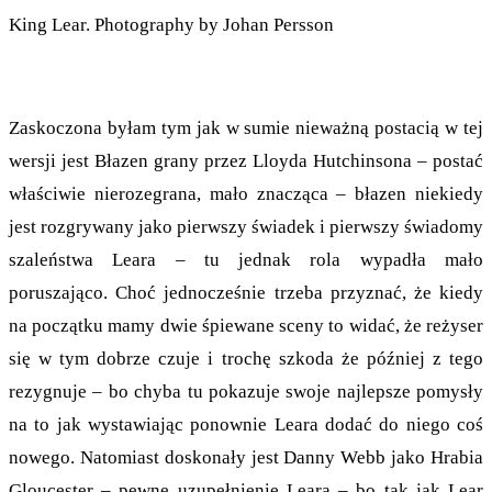
King Lear. Photography by Johan Persson
Zaskoczona byłam tym jak w sumie nieważną postacią w tej
wersji jest Błazen grany przez Lloyda Hutchinsona – postać
właściwie nierozegrana, mało znacząca – błazen niekiedy
jest rozgrywany jako pierwszy świadek i pierwszy świadomy
szaleństwa Leara – tu jednak rola wypadła mało
poruszająco. Choć jednocześnie trzeba przyznać, że kiedy
na początku mamy dwie śpiewane sceny to widać, że reżyser
się w tym dobrze czuje i trochę szkoda że później z tego
rezygnuje – bo chyba tu pokazuje swoje najlepsze pomysły
na to jak wystawiając ponownie Leara dodać do niego coś
nowego. Natomiast doskonały jest Danny Webb jako Hrabia
Gloucester – pewne uzupełnienie Leara – bo tak jak Lear