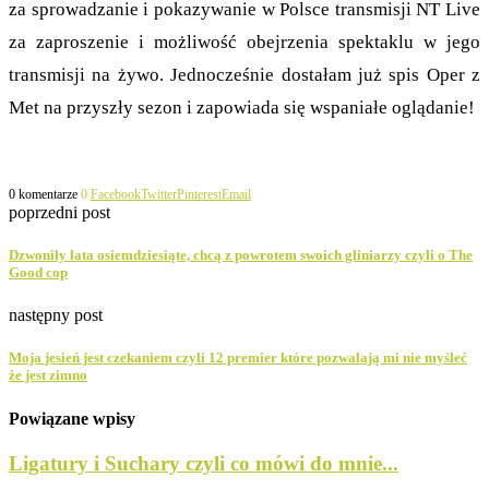
za sprowadzanie i pokazywanie w Polsce transmisji NT Live
za zaproszenie i możliwość obejrzenia spektaklu w jego
transmisji na żywo. Jednocześnie dostałam już spis Oper z
Met na przyszły sezon i zapowiada się wspaniałe oglądanie!
0 komentarze
0
Facebook
Twitter
Pinterest
Email
poprzedni post
Dzwoniły lata osiemdziesiąte, chcą z powrotem swoich gliniarzy czyli o The
Good cop
następny post
Moja jesień jest czekaniem czyli 12 premier które pozwalają mi nie myśleć
że jest zimno
Powiązane wpisy
Ligatury i Suchary czyli co mówi do mnie...