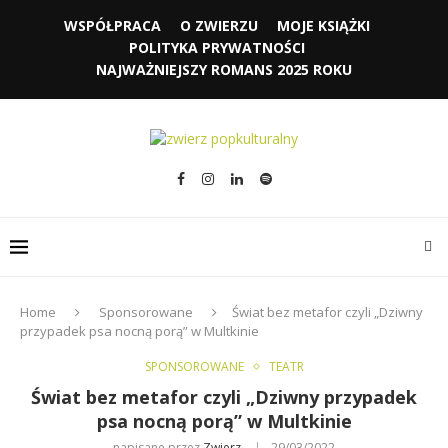
WSPÓŁPRACA
O ZWIERZU
MOJE KSIĄŻKI
POLITYKA PRYWATNOŚCI
NAJWAŻNIEJSZY ROMANS 2025 ROKU
Home
Sponsorowane
Świat bez metafor czyli „Dziwny
przypadek psa nocną porą” w Multkinie
SPONSOROWANE
TEATR
Świat bez metafor czyli „Dziwny przypadek
psa nocną porą” w Multkinie
napisane przez
Zwierz
29/03/2022