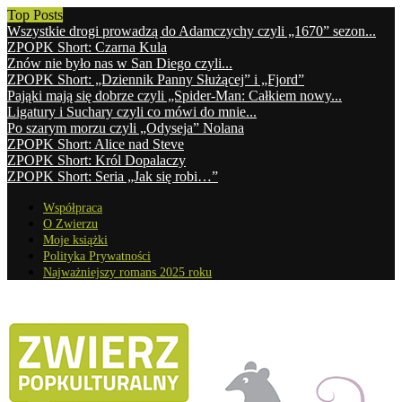
Top Posts
Wszystkie drogi prowadzą do Adamczychy czyli „1670” sezon...
ZPOPK Short: Czarna Kula
Znów nie było nas w San Diego czyli...
ZPOPK Short: „Dziennik Panny Służącej” i „Fjord”
Pająki mają się dobrze czyli „Spider-Man: Całkiem nowy...
Ligatury i Suchary czyli co mówi do mnie...
Po szarym morzu czyli „Odyseja” Nolana
ZPOPK Short: Alice nad Steve
ZPOPK Short: Król Dopalaczy
ZPOPK Short: Seria „Jak się robi…”
Współpraca
O Zwierzu
Moje książki
Polityka Prywatności
Najważniejszy romans 2025 roku