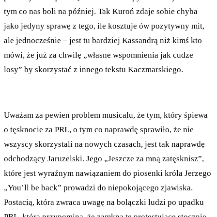
tym co nas boli na później. Tak Kuroń zdaje sobie chyba
jako jedyny sprawę z tego, ile kosztuje ów pozytywny mit,
ale jednocześnie – jest tu bardziej Kassandrą niż kimś kto
mówi, że już za chwilę „własne wspomnienia jak cudze
losy” by skorzystać z innego tekstu Kaczmarskiego.
Uważam za pewien problem musicalu, że tym, który śpiewa
o tęsknocie za PRL, o tym co naprawdę sprawiło, że nie
wszyscy skorzystali na nowych czasach, jest tak naprawdę
odchodzący Jaruzelski. Jego „Jeszcze za mną zatęsknisz”,
które jest wyraźnym nawiązaniem do piosenki króla Jerzego
„You’ll be back” prowadzi do niepokojącego zjawiska.
Postacią, która zwraca uwagę na bolączki ludzi po upadku
PRL, która przypomina, że zamkną te protestujące stocznie