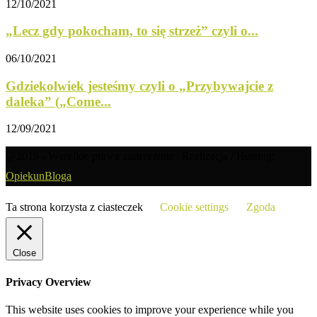
12/10/2021
„Lecz gdy pokocham, to się strzeż” czyli o...
06/10/2021
Gdziekolwiek jesteśmy czyli o „Przybywajcie z
daleka” („Come...
12/09/2021
@2019 - Wszelkie prawa zastrzeżone | Realizacja / Hosting:
OpiekunBloga
Ta strona korzysta z ciasteczek
Cookie settings
Zgoda
Close
Privacy Overview
This website uses cookies to improve your experience while you