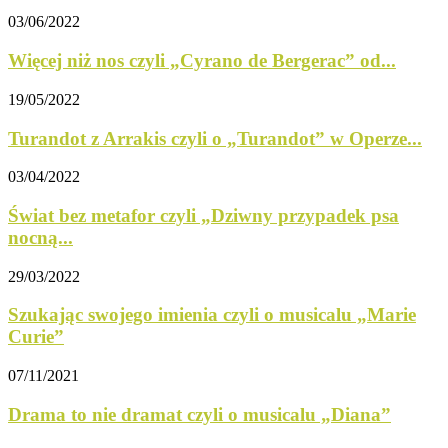
03/06/2022
Więcej niż nos czyli „Cyrano de Bergerac” od...
19/05/2022
Turandot z Arrakis czyli o „Turandot” w Operze...
03/04/2022
Świat bez metafor czyli „Dziwny przypadek psa
nocną...
29/03/2022
Szukając swojego imienia czyli o musicalu „Marie
Curie”
07/11/2021
Drama to nie dramat czyli o musicalu „Diana”