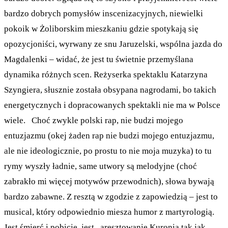
bardzo dobrych pomysłów inscenizacyjnych, niewielki
pokoik w Żoliborskim mieszkaniu gdzie spotykają się
opozycjoniści, wyrwany ze snu Jaruzelski, wspólna jazda do
Magdalenki – widać, że jest tu świetnie przemyślana
dynamika różnych scen. Reżyserka spektaklu Katarzyna
Szyngiera, słusznie została obsypana nagrodami, bo takich
energetycznych i dopracowanych spektakli nie ma w Polsce
wiele. Choć zwykle polski rap, nie budzi mojego
entuzjazmu (okej żaden rap nie budzi mojego entuzjazmu,
ale nie ideologicznie, po prostu to nie moja muzyka) to tu
rymy wyszły ładnie, same utwory są melodyjne (choć
zabrakło mi więcej motywów przewodnich), słowa bywają
bardzo zabawne. Z resztą w zgodzie z zapowiedzią – jest to
musical, który odpowiednio miesza humor z martyrologią.
Jest śmierć i pobicie, jest „aresztowanie Kuronia tak jak