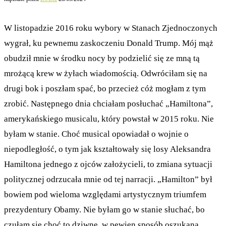
W listopadzie 2016 roku wybory w Stanach Zjednoczonych
wygrał, ku pewnemu zaskoczeniu Donald Trump. Mój mąż
obudził mnie w środku nocy by podzielić się ze mną tą
mrożącą krew w żyłach wiadomością. Odwróciłam się na
drugi bok i poszłam spać, bo przecież cóż mogłam z tym
zrobić. Następnego dnia chciałam posłuchać „Hamiltona”,
amerykańskiego musicalu, który powstał w 2015 roku. Nie
byłam w stanie. Choć musical opowiadał o wojnie o
niepodległość, o tym jak kształtowały się losy Aleksandra
Hamiltona jednego z ojców założycieli, to zmiana sytuacji
politycznej odrzucała mnie od tej narracji. „Hamilton” był
bowiem pod wieloma względami artystycznym triumfem
prezydentury Obamy. Nie byłam go w stanie słuchać, bo
czułam się choć to dziwne, w pewien sposób oszukana.