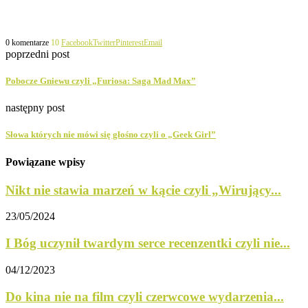
0 komentarze
10
Facebook
Twitter
Pinterest
Email
poprzedni post
Pobocze Gniewu czyli „Furiosa: Saga Mad Max”
następny post
Słowa których nie mówi się głośno czyli o „Geek Girl”
Powiązane wpisy
Nikt nie stawia marzeń w kącie czyli „Wirujący...
23/05/2024
I Bóg uczynił twardym serce recenzentki czyli nie...
04/12/2023
Do kina nie na film czyli czerwcowe wydarzenia...