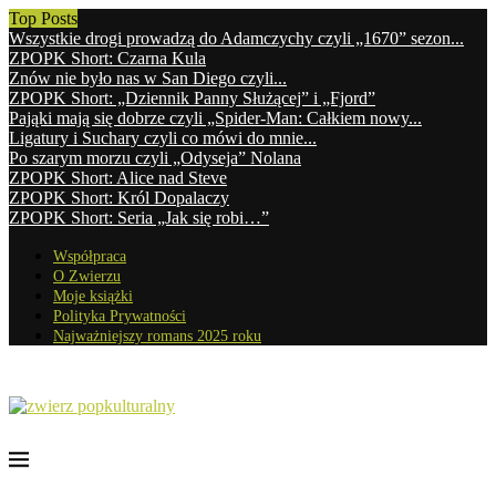
Top Posts
Wszystkie drogi prowadzą do Adamczychy czyli „1670” sezon...
ZPOPK Short: Czarna Kula
Znów nie było nas w San Diego czyli...
ZPOPK Short: „Dziennik Panny Służącej” i „Fjord”
Pająki mają się dobrze czyli „Spider-Man: Całkiem nowy...
Ligatury i Suchary czyli co mówi do mnie...
Po szarym morzu czyli „Odyseja” Nolana
ZPOPK Short: Alice nad Steve
ZPOPK Short: Król Dopalaczy
ZPOPK Short: Seria „Jak się robi…”
Współpraca
O Zwierzu
Moje książki
Polityka Prywatności
Najważniejszy romans 2025 roku