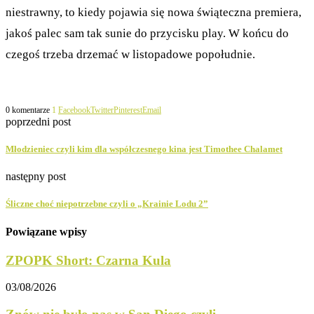
niestrawny, to kiedy pojawia się nowa świąteczna premiera,
jakoś palec sam tak sunie do przycisku play. W końcu do
czegoś trzeba drzemać w listopadowe popołudnie.
0 komentarze
1
Facebook
Twitter
Pinterest
Email
poprzedni post
Młodzieniec czyli kim dla współczesnego kina jest Timothee Chalamet
następny post
Śliczne choć niepotrzebne czyli o „Krainie Lodu 2”
Powiązane wpisy
ZPOPK Short: Czarna Kula
03/08/2026