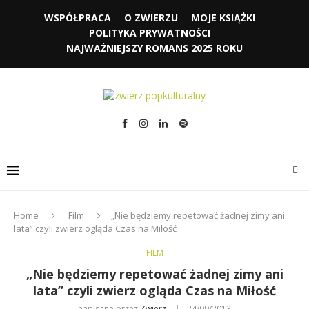
WSPÓŁPRACA
O ZWIERZU
MOJE KSIĄŻKI
POLITYKA PRYWATNOŚCI
NAJWAŻNIEJSZY ROMANS 2025 ROKU
Home
Film
„Nie będziemy repetować żadnej zimy ani
lata” czyli zwierz ogląda Czas na Miłość
FILM
„Nie będziemy repetować żadnej zimy ani
lata” czyli zwierz ogląda Czas na Miłość
napisane przez
Zwierz
24/09/2013