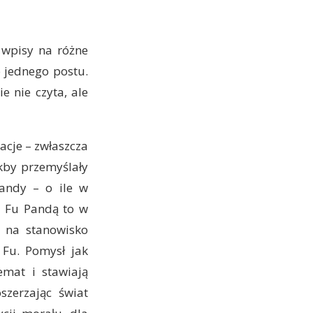
 wpisy na różne
o jednego postu.
e nie czyta, ale
acje – zwłaszcza
akby przemyślały
andy – o ile w
g Fu Pandą to w
m na stanowisko
 Fu. Pomysł jak
emat i stawiają
zerzając świat