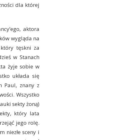
zności dla której
ncy’ego, aktora
zków wygląda na
który tęskni za
dzieś w Stanach
ta żyje sobie w
stko układa się
n Paul, znany z
wości. Wszystko
auki sekty żoną)
kty, który lata
zejąć jego rolę.
m niezłe sceny i