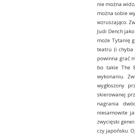
nie można widza
można sobie wyo
wzruszająco. Zw
Judi Dench jako
może Tytanię g
teatru (i chyb
powinna grać m
bo takie The 
wykonaniu. Zwi
wygłoszony pr
skierowanej pr
nagrania dwó
niesamowite ja
zwycięski gener
czy japońsku. O