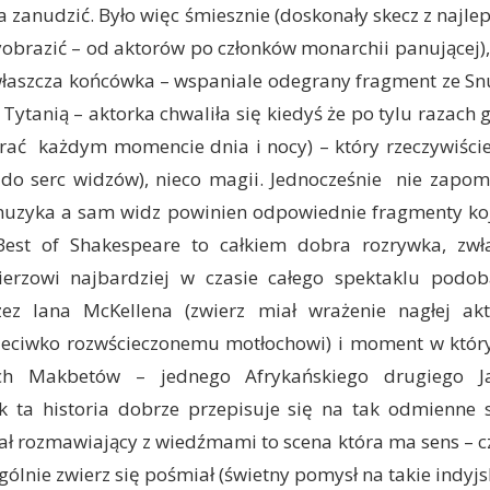
 zanudzić. Było więc śmiesznie (doskonały skecz z najle
brazić – od aktorów po członków monarchii panującej),
łaszcza końcówka – wspaniale odegrany fragment ze Snu
 Tytanią – aktorka chwaliła się kiedyś że po tylu razach 
rać każdym momencie dnia i nocy) – który rzeczywiści
a do serc widzów), nieco magii. Jednocześnie nie zapom
uzyka a sam widz powinien odpowiednie fragmenty koj
Best of Shakespeare to całkiem dobra rozrywka, zwł
erzowi najbardziej w czasie całego spektaklu podo
zez Iana McKellena (zwierz miał wrażenie nagłej ak
zeciwko rozwścieczonemu motłochowi) i moment w kt
ch Makbetów – jednego Afrykańskiego drugiego Ja
k ta historia dobrze przepisuje się na tak odmienne st
ał rozmawiający z wiedźmami to scena która ma sens – c
gólnie zwierz się pośmiał (świetny pomysł na takie indyjs