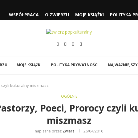
WSPÓŁPRACA
O ZWIERZU
MOJE KSIĄŻKI
POLITYKA P
 CZYLI...
SŁUŻĄCEJ” I „FJORD”
„SPIDER-MAN: CAŁKIEM NOWY...
ÓWI DO MNIE...
EJA” NOLANA
Y
BI…”
ERZU
MOJE KSIĄŻKI
POLITYKA PRYWATNOŚCI
NAJWAŻNIEJSZY
 czyli kulturalny miszmasz
OGÓLNIE
astorzy, Poeci, Prorocy czyli k
miszmasz
napisane przez
Zwierz
26/04/2016