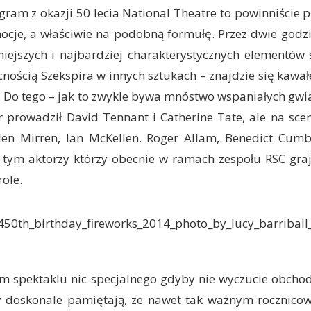
ogram z okazji 50 lecia National Theatre to powinniście 
cje, a właściwie na podobną formułę. Przez dwie godzi
iejszych i najbardziej charakterystycznych elementów 
nością Szekspira w innych sztukach – znajdzie się kawał
. Do tego – jak to zwykle bywa mnóstwo wspaniałych gwi
r prowadził David Tennant i Catherine Tate, ale na scen
len Mirren, Ian McKellen. Roger Allam, Benedict Cumb
w tym aktorzy którzy obecnie w ramach zespołu RSC graj
role.
ym spektaklu nic specjalnego gdyby nie wyczucie obchod
y doskonale pamiętają, ze nawet tak ważnym rocznic