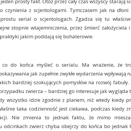
jeden prosty fakt. Otóż przez cały czas wszyscy starają 
 czynienia z scjentologami. Tymczasem jak na dłoni 
prostu serial o scjentologach. Zgadza się tu właściw
ejne stopnie wtajemniczenia, przez śmierć założyciela
praktyki jakim poddają się bohaterowie.
e co do końca myśleć o serialu. Ma wrażenie, że tr
 pokazywania jak zupełnie zwykłe wydarzenia wpływają n
akich bardziej szokujących pomysłów na rozwój fabuły. 
rzypadku zwierza – bardziej go interesuje jak wygląda 
edy wszystko idzie zgodnie z planem, niż wtedy kiedy p
łaśnie taka codzienność jest ciekawa, podczas kiedy z
uacji. Nie zmienia to jednak faktu, że mimo miesz
ku odcinkach zwierz chyba obejrzy do końca bo jedna