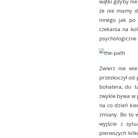
wątki gdyby nie 
że nie mamy do
innego jak po 
czekania na kol
psychologiczne 
Zwierz nie wi
przeskoczył od
bohatera, do t
zwykle bywa w p
na co dzień ki
zmiany. Bo to w
wyjście z syt
pierwszych kil