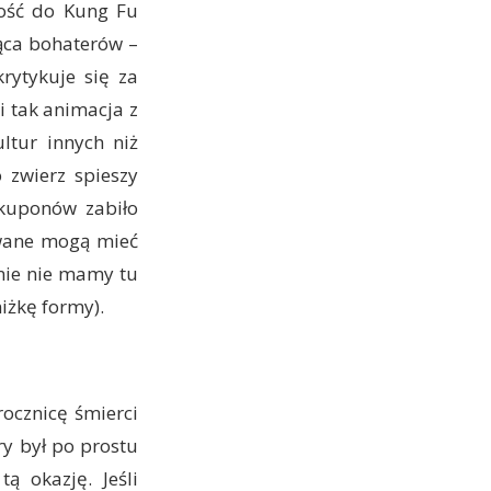
bość do Kung Fu
jąca bohaterów –
krytykuje się za
i tak animacja z
ltur innych niż
 zwierz spieszy
 kuponów zabiło
owane mogą mieć
nie nie mamy tu
iżkę formy).
ocznicę śmierci
y był po prostu
ą okazję. Jeśli