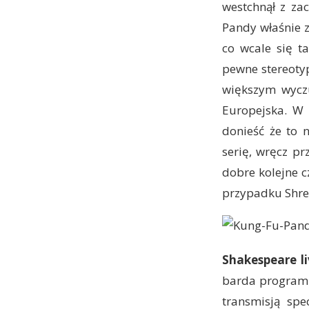
westchnął z za
Pandy właśnie z
co wcale się ta
pewne stereotyp
większym wyczu
Europejska. W 
donieść że to 
serię, wręcz p
dobre kolejne 
przypadku Shrec
Shakespeare l
barda program 
transmisją spe