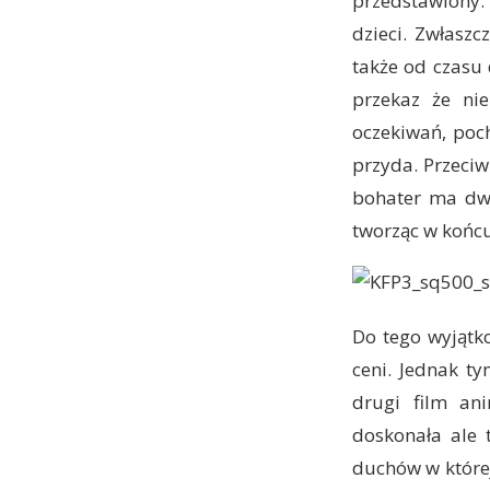
przedstawiony.
dzieci. Zwłasz
także od czasu
przekaz że ni
oczekiwań, poc
przyda. Przeciw
bohater ma dwó
tworząc w końcu
Do tego wyjątk
ceni. Jednak ty
drugi film an
doskonała ale 
duchów w której