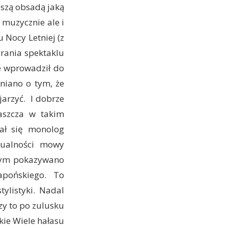
pszą obsadą jaką
 muzycznie ale i
 Nocy Letniej (z
grania spektaklu
e wprowadził do
niano o tym, że
arzyć. I dobrze
aszcza w takim
bał się monolog
tualności mowy
órym pokazywano
pońskiego. To
ylistyki. Nadal
zy to po zulusku
kie Wiele hałasu