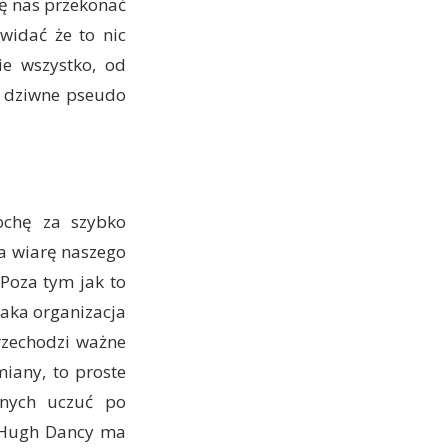
się nas przekonać
widać że to nic
ie wszystko, od
 i dziwne pseudo
ochę za szybko
a wiarę naszego
Poza tym jak to
taka organizacja
rzechodzi ważne
miany, to proste
anych uczuć po
k Hugh Dancy ma