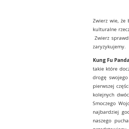
Zwierz wie, że
kulturalne rzec
Zwierz sprawdzi
zaryzykujemy.
Kung Fu Panda
takie które doc
drogę swojego
pierwszej częś
kolejnych dwóc
Smoczego Wojow
najbardziej go
naszego pucha