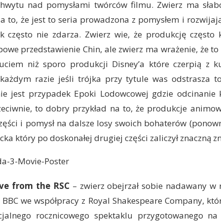
chwytu nad pomysłami twórców filmu. Zwierz ma sła
a to, że jest to seria prowadzona z pomysłem i rozwija
k często nie zdarza. Zwierz wie, że produkcję często 
owe przedstawienie Chin, ale zwierz ma wrażenie, że to 
ciem niż sporo produkcji Disney’a które czerpią z ku
każdym razie jeśli trójka przy tytule was odstrasza to
nie jest przypadek Epoki Lodowcowej gdzie odcinanie
rzeciwnie, to dobry przykład na to, że produkcje anim
części i pomysł na dalsze losy swoich bohaterów (ponow
ka który po doskonałej drugiej części zaliczył znaczną zn
ive from the RSC
– zwierz obejrzał sobie nadawany w r
BBC we współpracy z Royal Shakespeare Company, któr
cjalnego rocznicowego spektaklu przygotowanego na t