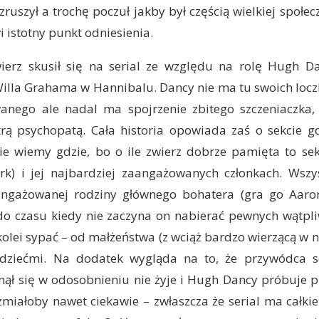
zruszył a trochę poczuł jakby był częścią wielkiej społec
i istotny punkt odniesienia.
erz skusił się na serial ze względu na rolę Hugh Da
 Willa Grahama w Hannibalu. Dancy nie ma tu swoich loc
nego ale nadal ma spojrzenie zbitego szczeniaczka, 
rą psychopatą. Cała historia opowiada zaś o sekcie g
ie wiemy gdzie, bo o ile zwierz dobrze pamięta to sek
rk) i jej najbardziej zaangażowanych członkach. Wszy
ngażowanej rodziny głównego bohatera (gra go Aaro
do czasu kiedy nie zaczyna on nabierać pewnych wątpli
kolei sypać – od małżeństwa (z wciąż bardzo wierzącą w n
dziećmi. Na dodatek wygląda na to, że przywódca se
ął się w odosobnieniu nie żyje i Hugh Dancy próbuje pr
miałoby nawet ciekawie – zwłaszcza że serial ma całkie