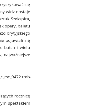
przyszykować się
ny widz dostaje
sztuk Szekspira,
ek opery, baletu
azd brytyjskiego
ie pojawiali się
erbatch i wielu
ą najważniejsze
zących rocznicę
owym spektaklem