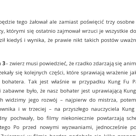
 będzie tego żałował ale zamiast poświęcić trzy osobne
zy, którymi się ostatnio zajmował wrzuci je wszystkie d
ł kiedyś i wynika, że prawie nikt takich postów uważni
 3
– zwierz musi powiedzieć, że rzadko zdarzają się anim
zekały się kolejnych części, które sprawiają wrażenie j
 bohatera. Tak jest właśnie w przypadku Kung Fu P
ci zabawne było, że nasz bohater jest uprawiającą Kun
h widzimy jego rozwój – najpierw do mistrza, pote
nika i w trzeciej – na przyszłego nauczyciela Kung
dny pochwały, bo filmy niekoniecznie powtarzają sch
tego Po przed nowymi wyzwaniami, jednocześnie pos