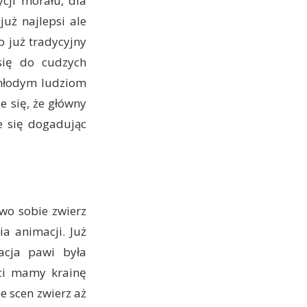
cji morału, dla
uż najlepsi ale
 już tradycyjny
się do cudzych
 młodym ludziom
e się, że główny
e się dogadując
wo sobie zwierz
ia animacji. Już
acja pawi była
ści mamy krainę
e scen zwierz aż