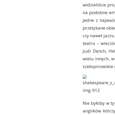
widzieliście pr
na podobne emo
jedne z najważn
przetykane obec
czy nawet jazzu
teatru – wieczó
Judi Dench, He
wielu innych, 
szekspirowskie 
Nie byłoby w t
anglików którz