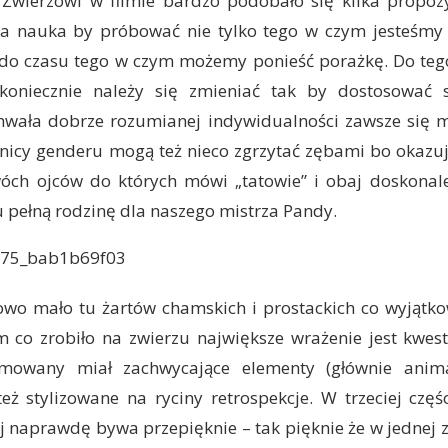
 Zwierzowi w filmie bardzo podobało się kilka propozy
cza nauka by próbować nie tylko tego w czym jesteśmy j
 do czasu tego w czym możemy ponieść porażkę. Do tego
ekoniecznie należy się zmieniać tak by dostosować 
hwała dobrze rozumianej indywidualności zawsze się
nicy genderu mogą też nieco zgrzytać zębami bo okazuj
ch ojców do których mówi „tatowie” i obaj doskonal
 pełną rodzinę dla naszego mistrza Pandy.
owo mało tu żartów chamskich i prostackich co wyjątko
m co zrobiło na zwierzu największe wrażenie jest kwest
imowany miał zachwycające elementy (głównie anim
też stylizowane na ryciny retrospekcje. W trzeciej czę
 naprawdę bywa przepięknie – tak pięknie że w jednej z