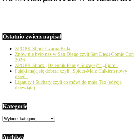
Ostatnio zwierz napisał
ZPOPK Short: Czarna Kula
Znów nie było nas w San Diego czyli San Diegi Comic Con
2026
ZPOPK Short: „Dziennik Panny Służącej” i „Fjord”
Pająki mają się dobrze czyli „Spider-Man: Całkiem nowy
dzień”
Ligatury i Suchary czyli co mówi do mnie Teo (edycja
dziewiąta)
Kategorie
Kategorie
Archiwa