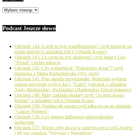
Archiwa
Podcast Jeszcze słowo
Odcinek 144: A jeśli to byli współlokatorzy? czyli historyk na
tropie queeru (z udziałem Alicji Urbanik-Kopeć)
Odcinek 143: I z czego tu być dumnym? czyli Ignacy Liss,
"Proud" i dobre intencje
Odcinek 142: Czy widzieliście "Podziemny Krąg"? czyli
rozmowa z Martą Kożuchowską (@o_oezu)
Odcinek 141: Prus skreśla przymiotniki, Wokulski wybiera
własną przygodę czyli o Arcy "Lalce" (odcinek z udziałem
Anny Mędrzeckiej -Stefańskiej i Bartłomieja Szleszyńskiego)
Odcinek 140: Mary zakłada okulary czyli "Ta inna siostra
Bennet" z udziałem Alicji Ubranik-Kopeć
Odcinek 139: Osobno ale razem czyli kilka uwag po streamie
"Cancer Fighters"
Odcinek 138: Czy istnieje influencer odpowidzialny
społecznie
Odcinek 137: Wasze zęby tkwią w naszym sercu czyli Zwierz
i Mysza oglądają "Wywiad z Wampirem"