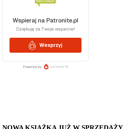
NOWA KSIĄŻKA JUŻ W SPRZEDAŻY