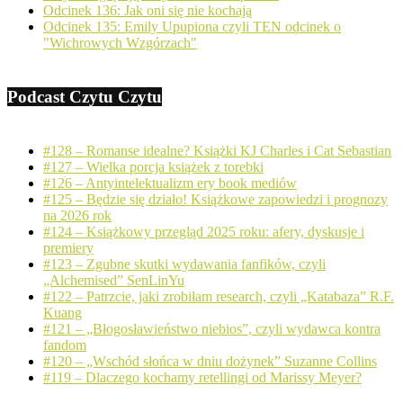
Odcinek 136: Jak oni się nie kochają
Odcinek 135: Emily Upupiona czyli TEN odcinek o
"Wichrowych Wzgórzach"
Podcast Czytu Czytu
#128 – Romanse idealne? Książki KJ Charles i Cat Sebastian
#127 – Wielka porcja książek z torebki
#126 – Antyintelektualizm ery book mediów
#125 – Będzie się działo! Książkowe zapowiedzi i prognozy
na 2026 rok
#124 – Książkowy przegląd 2025 roku: afery, dyskusje i
premiery
#123 – Zgubne skutki wydawania fanfików, czyli
„Alchemised” SenLinYu
#122 – Patrzcie, jaki zrobiłam research, czyli „Katabaza” R.F.
Kuang
#121 – „Błogosławieństwo niebios”, czyli wydawca kontra
fandom
#120 – „Wschód słońca w dniu dożynek” Suzanne Collins
#119 – Dlaczego kochamy retellingi od Marissy Meyer?