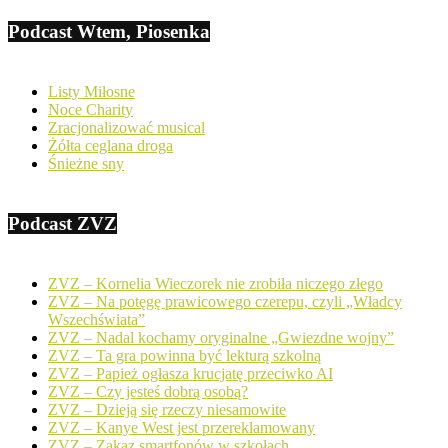
Podcast Wtem, Piosenka
Listy Miłosne
Noce Charity
Zracjonalizować musical
Żółta ceglana droga
Śnieżne sny
Podcast ZVZ
ZVZ – Kornelia Wieczorek nie zrobiła niczego złego
ZVZ – Na potęgę prawicowego czerepu, czyli „Władcy
Wszechświata”
ZVZ – Nadal kochamy oryginalne „Gwiezdne wojny”
ZVZ – Ta gra powinna być lekturą szkolną
ZVZ – Papież ogłasza krucjatę przeciwko AI
ZVZ – Czy jesteś dobrą osobą?
ZVZ – Dzieją się rzeczy niesamowite
ZVZ – Kanye West jest przereklamowany
ZVZ – Zakaz smartfonów w szkołach