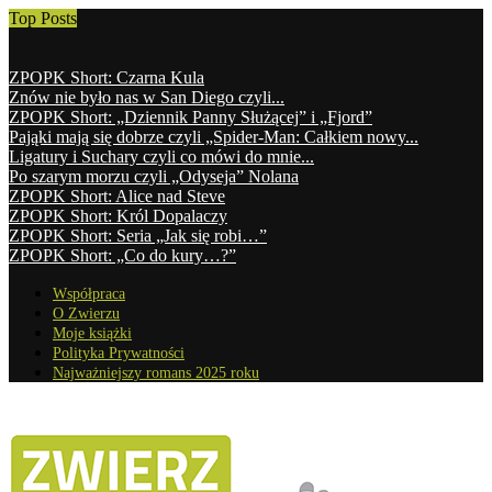
Top Posts
ZPOPK Short: Czarna Kula
Znów nie było nas w San Diego czyli...
ZPOPK Short: „Dziennik Panny Służącej” i „Fjord”
Pająki mają się dobrze czyli „Spider-Man: Całkiem nowy...
Ligatury i Suchary czyli co mówi do mnie...
Po szarym morzu czyli „Odyseja” Nolana
ZPOPK Short: Alice nad Steve
ZPOPK Short: Król Dopalaczy
ZPOPK Short: Seria „Jak się robi…”
ZPOPK Short: „Co do kury…?”
Współpraca
O Zwierzu
Moje książki
Polityka Prywatności
Najważniejszy romans 2025 roku