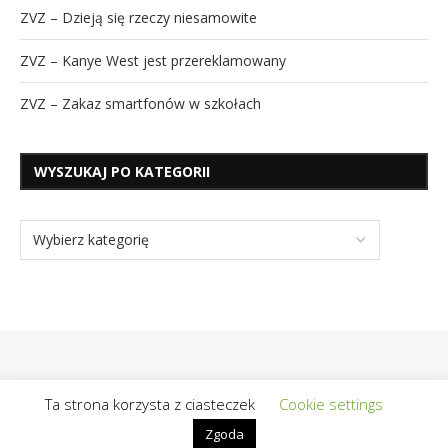
ZVZ – Dzieją się rzeczy niesamowite
ZVZ – Kanye West jest przereklamowany
ZVZ – Zakaz smartfonów w szkołach
WYSZUKAJ PO KATEGORII
Ta strona korzysta z ciasteczek
Cookie settings
Zgoda
@2019 - Wszelkie prawa zastrzeżone | Realizacja / Hosting:
OpiekunBloga