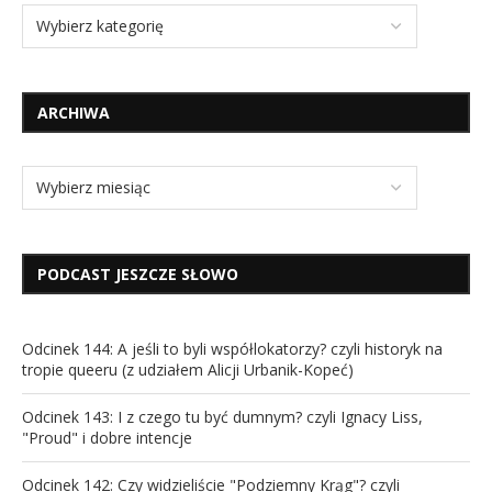
ARCHIWA
PODCAST JESZCZE SŁOWO
Odcinek 144: A jeśli to byli współlokatorzy? czyli historyk na
tropie queeru (z udziałem Alicji Urbanik-Kopeć)
Odcinek 143: I z czego tu być dumnym? czyli Ignacy Liss,
"Proud" i dobre intencje
Odcinek 142: Czy widzieliście "Podziemny Krąg"? czyli