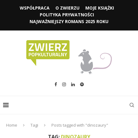
WSPÓŁPRACA
O ZWIERZU
MOJE KSIĄŻKI
POLITYKA PRYWATNOŚCI
NAJWAŻNIEJSZY ROMANS 2025 ROKU
Home
Tagi
Posts tagged with "dinozaury"
TAG:
DINOZAURY