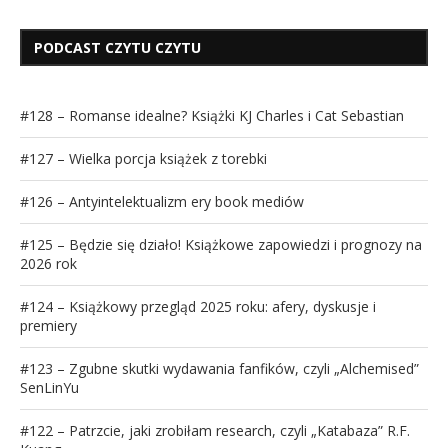
PODCAST CZYTU CZYTU
#128 – Romanse idealne? Książki KJ Charles i Cat Sebastian
#127 – Wielka porcja książek z torebki
#126 – Antyintelektualizm ery book mediów
#125 – Będzie się działo! Książkowe zapowiedzi i prognozy na
2026 rok
#124 – Książkowy przegląd 2025 roku: afery, dyskusje i
premiery
#123 – Zgubne skutki wydawania fanfików, czyli „Alchemised”
SenLinYu
#122 – Patrzcie, jaki zrobiłam research, czyli „Katabaza” R.F.