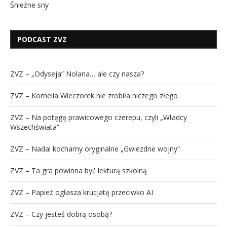
Śnieżne sny
PODCAST ZVZ
ZVZ – „Odyseja” Nolana… ale czy nasza?
ZVZ – Kornelia Wieczorek nie zrobiła niczego złego
ZVZ – Na potęgę prawicowego czerepu, czyli „Władcy
Wszechświata”
ZVZ – Nadal kochamy oryginalne „Gwiezdne wojny”
ZVZ – Ta gra powinna być lekturą szkolną
ZVZ – Papież ogłasza krucjatę przeciwko AI
ZVZ – Czy jesteś dobrą osobą?