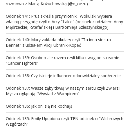
rozmowa z Martą Kożuchowską (@o_oezu)
Odcinek 141: Prus skreśla przymiotniki, Wokulski wybiera
własną przygodę czyli o Arcy "Lalce" (odcinek z udziałem Anny
Mędrzeckiej -Stefańskiej i Bartłomieja Szleszyńskiego)
Odcinek 140: Mary zakłada okulary czyli "Ta inna siostra
Bennet" z udziałem Alicji Ubranik-Kopeć
Odcinek 139: Osobno ale razem czyli kilka uwag po streamie
"Cancer Fighters"
Odcinek 138: Czy istnieje influencer odpowidzialny społecznie
Odcinek 137: Wasze zęby tkwią w naszym sercu czyli Zwierz i
Mysza oglądają "Wywiad z Wampirem"
Odcinek 136: Jak oni się nie kochają
Odcinek 135: Emily Upupiona czyli TEN odcinek o "Wichrowych
Wzgórzach"