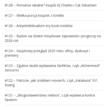
#128 – Romanse idealne? Książki KJ Charles i Cat Sebastian
#127 – Wielka porcja książek z torebki
#126 – Antyintelektualizm ery book mediów
#125 – Będzie się działo! Książkowe zapowiedzi i prognozy na
2026 rok
#124 – Książkowy przegląd 2025 roku: afery, dyskusje i
premiery
#123 – Zgubne skutki wydawania fanfików, czyli „Alchemised”
SenLinYu
#122 – Patrzcie, jaki zrobiłam research, czyli „Katabaza” R.F.
Kuang
#121 – „Błogosławieństwo niebios”, czyli wydawca kontra
fandom