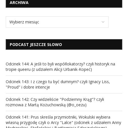
ARCHIWA
PODCAST JESZCZE SŁOWO
Odcinek 144: A jeśli to byli współlokatorzy? czyli historyk na
tropie queeru (z udziałem Alicji Urbanik-Kopeć)
Odcinek 143: I z czego tu być dumnym? czyli Ignacy Liss,
"Proud" i dobre intencje
Odcinek 142: Czy widzieliście "Podziemny Krąg"? czyli
rozmowa z Martą Kożuchowską (@o_oezu)
Odcinek 141: Prus skreśla przymiotniki, Wokulski wybiera
własną przygodę czyli o Arcy "Lalce" (odcinek z udziałem Anny
Mędrzeckiej -Stefańskiej i Bartłomieja Szleszyńskiego)