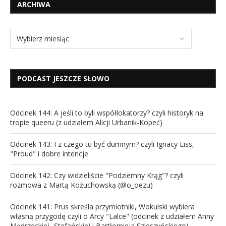
ARCHIWA
PODCAST JESZCZE SŁOWO
Odcinek 144: A jeśli to byli współlokatorzy? czyli historyk na
tropie queeru (z udziałem Alicji Urbanik-Kopeć)
Odcinek 143: I z czego tu być dumnym? czyli Ignacy Liss,
"Proud" i dobre intencje
Odcinek 142: Czy widzieliście "Podziemny Krąg"? czyli
rozmowa z Martą Kożuchowską (@o_oezu)
Odcinek 141: Prus skreśla przymiotniki, Wokulski wybiera
własną przygodę czyli o Arcy "Lalce" (odcinek z udziałem Anny
Mędrzeckiej -Stefańskiej i Bartłomieja Szleszyńskiego)