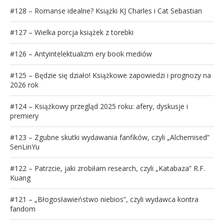
#128 – Romanse idealne? Książki KJ Charles i Cat Sebastian
#127 – Wielka porcja książek z torebki
#126 – Antyintelektualizm ery book mediów
#125 – Będzie się działo! Książkowe zapowiedzi i prognozy na
2026 rok
#124 – Książkowy przegląd 2025 roku: afery, dyskusje i
premiery
#123 – Zgubne skutki wydawania fanfików, czyli „Alchemised”
SenLinYu
#122 – Patrzcie, jaki zrobiłam research, czyli „Katabaza” R.F.
Kuang
#121 – „Błogosławieństwo niebios”, czyli wydawca kontra
fandom