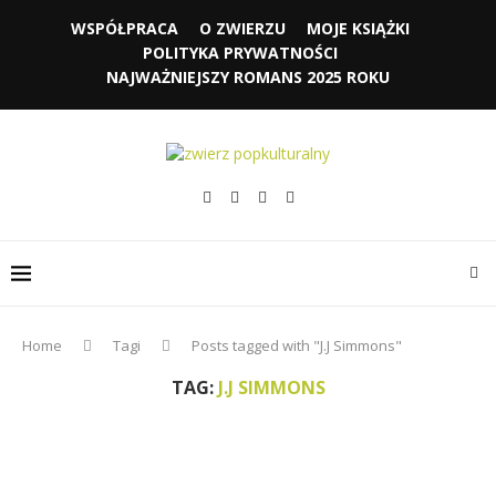
WSPÓŁPRACA
O ZWIERZU
MOJE KSIĄŻKI
POLITYKA PRYWATNOŚCI
NAJWAŻNIEJSZY ROMANS 2025 ROKU
Home
Tagi
Posts tagged with "J.J Simmons"
TAG:
J.J SIMMONS