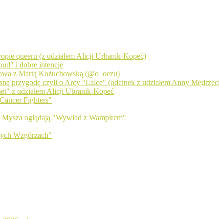
 tropie queeru (z udziałem Alicji Urbanik-Kopeć)
ud" i dobre intencje
zmowa z Martą Kożuchowską (@o_oezu)
sną przygodę czyli o Arcy "Lalce" (odcinek z udziałem Anny Mędrzecki
net" z udziałem Alicji Ubranik-Kopeć
Cancer Fighters"
 i Mysza oglądają "Wywiad z Wampirem"
wych Wzgórzach"