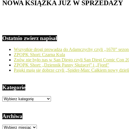
NOWA KSIĄŻKA JUŻ W SPRZEDAŻY
Ostatnio zwierz napisał
Wszystkie drogi prowadzą do Adamczychy czyli „1670” sezon
ZPOPK Short: Czarna Kula
Znów nie było nas w San Diego czyli San Diegi Comic Con 2
ZPOPK Short: „Dziennik Panny Służącej” i „Fjord”
Pająki mają się dobrze czyli „Spider-Man: Całkiem nowy dzie
Kategorie
Kategorie
Archiwa
Archiwa