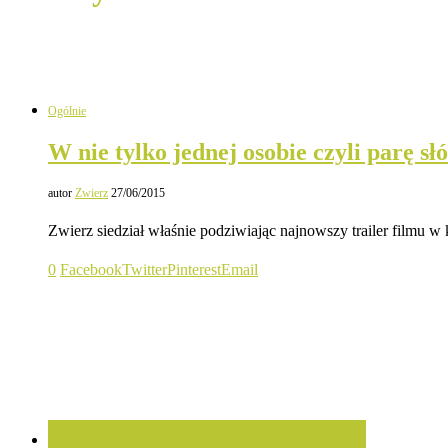
Ogólnie
W nie tylko jednej osobie czyli parę s
autor
Zwierz
27/06/2015
Zwierz siedział właśnie podziwiając najnowszy trailer filmu 
0
Facebook
Twitter
Pinterest
Email