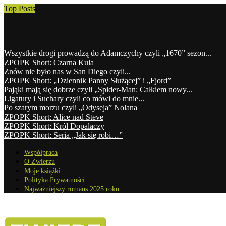
Top Posts
Wszystkie drogi prowadzą do Adamczychy czyli „1670” sezon...
ZPOPK Short: Czarna Kula
Znów nie było nas w San Diego czyli...
ZPOPK Short: „Dziennik Panny Służącej” i „Fjord”
Pająki mają się dobrze czyli „Spider-Man: Całkiem nowy...
Ligatury i Suchary czyli co mówi do mnie...
Po szarym morzu czyli „Odyseja” Nolana
ZPOPK Short: Alice nad Steve
ZPOPK Short: Król Dopalaczy
ZPOPK Short: Seria „Jak się robi…”
Współpraca
O Zwierzu
Moje książki
Polityka Prywatności
Najważniejszy romans 2025 roku