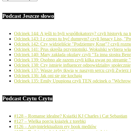
Podcast Jeszcze słowo
Odcinek 144: A jeśli to byli współlokatorzy? czyli historyk na
Odcinek 143: I z czego tu być dumnym? czyli Ignacy Liss, "Pro
Odcinek 142: Czy widzieliście "Podziemny Krąg"? czyli ro
Odcinek 141: Prus skreśla przymiotniki, Wokulski wybiera wła
Odcinek 140: Mary zakłada okulary czyli "Ta inna siostra Ben
Odcinek 139: Osobno ale razem czyli kilka uwag po streamie "
Odcinek 138: Czy istnieje influencer odpowidzialny społecznie
Odcinek 137: Wasze zęby tkwią w naszym sercu czyli Zwierz
Odcinek 136: Jak oni się nie kochają
Odcinek 135: Emily Upupiona czyli TEN odcinek o "Wichro
Podcast Czytu Czytu
#128 – Romanse idealne? Książki KJ Charles i Cat Sebastian
#127 – Wielka porcja książek z torebki
#126 – Antyintelektualizm ery book mediów