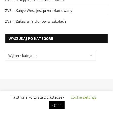
ZVZ – Kanye West jest przereklamowany
ZVZ – Zakaz smartfonów w szkołach
WYSZUKAJ PO KATEGORII
Ta strona korzysta z ciasteczek
Cookie settings
Zgoda
@2019 - Wszelkie prawa zastrzeżone | Realizacja / Hosting:
OpiekunBloga