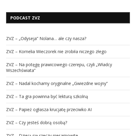
PODCAST ZVZ
ZVZ – „Odyseja” Nolana… ale czy nasza?
ZVZ – Kornelia Wieczorek nie zrobiła niczego złego
ZVZ – Na potęgę prawicowego czerepu, czyli „Władcy
Wszechświata”
ZVZ – Nadal kochamy oryginalne „Gwiezdne wojny”
ZVZ – Ta gra powinna być lekturą szkolną
ZVZ – Papież ogłasza krucjatę przeciwko AI
ZVZ – Czy jesteś dobrą osobą?
ZVZ – Dzieją się rzeczy niesamowite