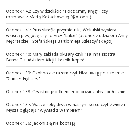
Odcinek 142: Czy widzieliście "Podziemny Krąg"? czyli
rozmowa z Martą Kożuchowską (@o_oezu)
Odcinek 141: Prus skreśla przymiotniki, Wokulski wybiera
własną przygodę czyli o Arcy "Lalce" (odcinek z udziałem Anny
Mędrzeckiej -Stefańskiej i Bartłomieja Szleszyńskiego)
Odcinek 140: Mary zakłada okulary czyli "Ta inna siostra
Bennet" z udziałem Alicji Ubranik-Kopeć
Odcinek 139: Osobno ale razem czyli kilka uwag po streamie
"Cancer Fighters"
Odcinek 138: Czy istnieje influencer odpowidzialny społecznie
Odcinek 137: Wasze zęby tkwią w naszym sercu czyli Zwierz i
Mysza oglądają "Wywiad z Wampirem"
Odcinek 136: Jak oni się nie kochają