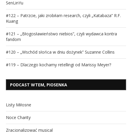
SenLinYu
#122 – Patrzcie, jaki zrobiłam research, czyli „Katabaza” R.F.
Kuang
#121 – „Błogosławieństwo niebios”, czyli wydawca kontra
fandom
#120 – „Wschód słońca w dniu dożynek” Suzanne Collins
#119 – Dlaczego kochamy retellingi od Marissy Meyer?
PODCAST WTEM, PIOSENKA
Listy Miłosne
Noce Charity
Zracjonalizować musical