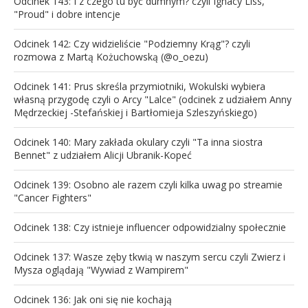
Odcinek 143: I z czego tu być dumnym? czyli Ignacy Liss,
"Proud" i dobre intencje
Odcinek 142: Czy widzieliście "Podziemny Krąg"? czyli
rozmowa z Martą Kożuchowską (@o_oezu)
Odcinek 141: Prus skreśla przymiotniki, Wokulski wybiera
własną przygodę czyli o Arcy "Lalce" (odcinek z udziałem Anny
Mędrzeckiej -Stefańskiej i Bartłomieja Szleszyńskiego)
Odcinek 140: Mary zakłada okulary czyli "Ta inna siostra
Bennet" z udziałem Alicji Ubranik-Kopeć
Odcinek 139: Osobno ale razem czyli kilka uwag po streamie
"Cancer Fighters"
Odcinek 138: Czy istnieje influencer odpowidzialny społecznie
Odcinek 137: Wasze zęby tkwią w naszym sercu czyli Zwierz i
Mysza oglądają "Wywiad z Wampirem"
Odcinek 136: Jak oni się nie kochają