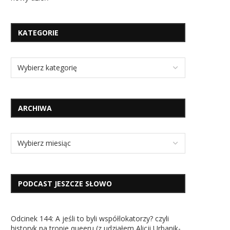
KATEGORIE
ARCHIWA
PODCAST JESZCZE SŁOWO
Odcinek 144: A jeśli to byli współlokatorzy? czyli
historyk na tropie queeru (z udziałem Alicji Urbanik-