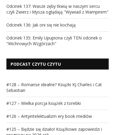
Odcinek 137: Wasze zęby tkwią w naszym sercu
czyli Zwierz i Mysza oglądają "Wywiad z Wampirem"
Odcinek 136: Jak oni się nie kochają
Odcinek 135: Emily Upupiona czyli TEN odcinek o
"Wichrowych Wzgórzach"
PODCAST CZYTU CZYTU
#128 – Romanse idealne? Książki KJ Charles i Cat
Sebastian
#127 – Wielka porcja książek z torebki
#126 – Antyintelektualizm ery book mediów
#125 – Będzie się działo! Książkowe zapowiedzi i
prognozy na 2026 rok