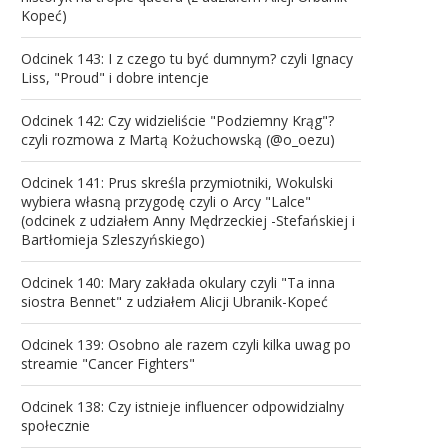
Kopeć)
Odcinek 143: I z czego tu być dumnym? czyli Ignacy
Liss, "Proud" i dobre intencje
Odcinek 142: Czy widzieliście "Podziemny Krąg"?
czyli rozmowa z Martą Kożuchowską (@o_oezu)
Odcinek 141: Prus skreśla przymiotniki, Wokulski
wybiera własną przygodę czyli o Arcy "Lalce"
(odcinek z udziałem Anny Mędrzeckiej -Stefańskiej i
Bartłomieja Szleszyńskiego)
Odcinek 140: Mary zakłada okulary czyli "Ta inna
siostra Bennet" z udziałem Alicji Ubranik-Kopeć
Odcinek 139: Osobno ale razem czyli kilka uwag po
streamie "Cancer Fighters"
Odcinek 138: Czy istnieje influencer odpowidzialny
społecznie