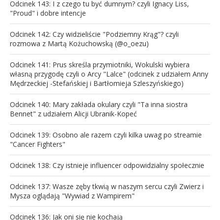
Odcinek 143: I z czego tu być dumnym? czyli Ignacy Liss,
"Proud" i dobre intencje
Odcinek 142: Czy widzieliście "Podziemny Krąg"? czyli
rozmowa z Martą Kożuchowską (@o_oezu)
Odcinek 141: Prus skreśla przymiotniki, Wokulski wybiera
własną przygodę czyli o Arcy "Lalce" (odcinek z udziałem Anny
Mędrzeckiej -Stefańskiej i Bartłomieja Szleszyńskiego)
Odcinek 140: Mary zakłada okulary czyli "Ta inna siostra
Bennet" z udziałem Alicji Ubranik-Kopeć
Odcinek 139: Osobno ale razem czyli kilka uwag po streamie
"Cancer Fighters"
Odcinek 138: Czy istnieje influencer odpowidzialny społecznie
Odcinek 137: Wasze zęby tkwią w naszym sercu czyli Zwierz i
Mysza oglądają "Wywiad z Wampirem"
Odcinek 136: Jak oni się nie kochają