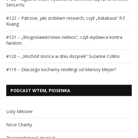
SenLinYu
#122 – Patrzcie, jaki zrobiłam research, czyli „Katabaza” R.F.
Kuang
#121 – „Błogosławieństwo niebios”, czyli wydawca kontra
fandom
#120 – „Wschód słońca w dniu dożynek” Suzanne Collins
#119 – Dlaczego kochamy retellingi od Marissy Meyer?
PODCAST WTEM, PIOSENKA
Listy Miłosne
Noce Charity
Zracjonalizować musical