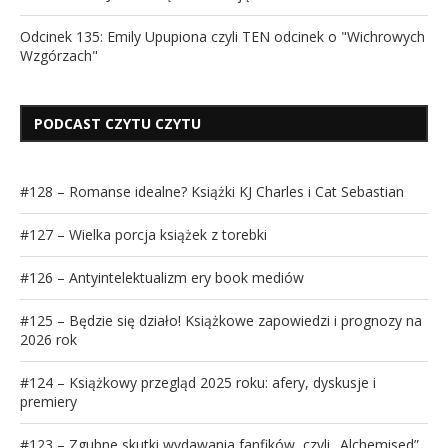
Odcinek 135: Emily Upupiona czyli TEN odcinek o "Wichrowych
Wzgórzach"
PODCAST CZYTU CZYTU
#128 – Romanse idealne? Książki KJ Charles i Cat Sebastian
#127 – Wielka porcja książek z torebki
#126 – Antyintelektualizm ery book mediów
#125 – Będzie się działo! Książkowe zapowiedzi i prognozy na
2026 rok
#124 – Książkowy przegląd 2025 roku: afery, dyskusje i
premiery
#123 – Zgubne skutki wydawania fanfików, czyli „Alchemised”