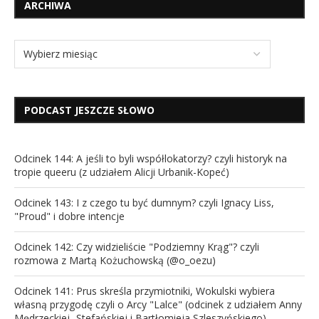
ARCHIWA
PODCAST JESZCZE SŁOWO
Odcinek 144: A jeśli to byli współlokatorzy? czyli historyk na
tropie queeru (z udziałem Alicji Urbanik-Kopeć)
Odcinek 143: I z czego tu być dumnym? czyli Ignacy Liss,
"Proud" i dobre intencje
Odcinek 142: Czy widzieliście "Podziemny Krąg"? czyli
rozmowa z Martą Kożuchowską (@o_oezu)
Odcinek 141: Prus skreśla przymiotniki, Wokulski wybiera
własną przygodę czyli o Arcy "Lalce" (odcinek z udziałem Anny
Mędrzeckiej -Stefańskiej i Bartłomieja Szleszyńskiego)