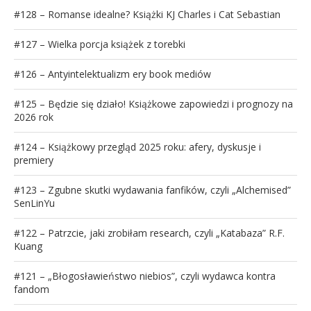
#128 – Romanse idealne? Książki KJ Charles i Cat Sebastian
#127 – Wielka porcja książek z torebki
#126 – Antyintelektualizm ery book mediów
#125 – Będzie się działo! Książkowe zapowiedzi i prognozy na
2026 rok
#124 – Książkowy przegląd 2025 roku: afery, dyskusje i
premiery
#123 – Zgubne skutki wydawania fanfików, czyli „Alchemised”
SenLinYu
#122 – Patrzcie, jaki zrobiłam research, czyli „Katabaza” R.F.
Kuang
#121 – „Błogosławieństwo niebios”, czyli wydawca kontra
fandom