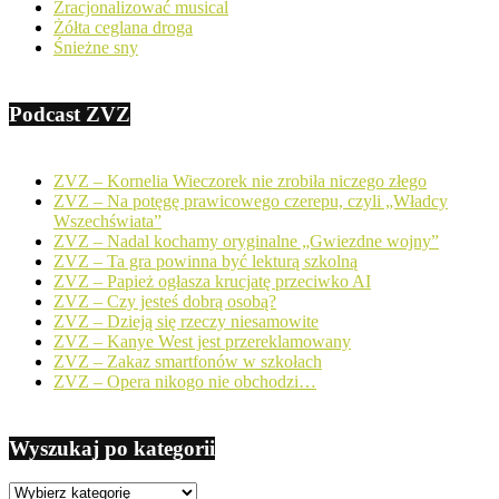
Zracjonalizować musical
Żółta ceglana droga
Śnieżne sny
Podcast ZVZ
ZVZ – Kornelia Wieczorek nie zrobiła niczego złego
ZVZ – Na potęgę prawicowego czerepu, czyli „Władcy
Wszechświata”
ZVZ – Nadal kochamy oryginalne „Gwiezdne wojny”
ZVZ – Ta gra powinna być lekturą szkolną
ZVZ – Papież ogłasza krucjatę przeciwko AI
ZVZ – Czy jesteś dobrą osobą?
ZVZ – Dzieją się rzeczy niesamowite
ZVZ – Kanye West jest przereklamowany
ZVZ – Zakaz smartfonów w szkołach
ZVZ – Opera nikogo nie obchodzi…
Wyszukaj po kategorii
Wyszukaj