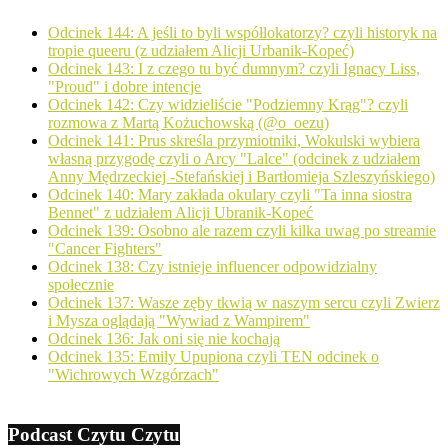
Odcinek 144: A jeśli to byli współlokatorzy? czyli historyk na
tropie queeru (z udziałem Alicji Urbanik-Kopeć)
Odcinek 143: I z czego tu być dumnym? czyli Ignacy Liss,
"Proud" i dobre intencje
Odcinek 142: Czy widzieliście "Podziemny Krąg"? czyli
rozmowa z Martą Kożuchowską (@o_oezu)
Odcinek 141: Prus skreśla przymiotniki, Wokulski wybiera
własną przygodę czyli o Arcy "Lalce" (odcinek z udziałem
Anny Mędrzeckiej -Stefańskiej i Bartłomieja Szleszyńskiego)
Odcinek 140: Mary zakłada okulary czyli "Ta inna siostra
Bennet" z udziałem Alicji Ubranik-Kopeć
Odcinek 139: Osobno ale razem czyli kilka uwag po streamie
"Cancer Fighters"
Odcinek 138: Czy istnieje influencer odpowidzialny
społecznie
Odcinek 137: Wasze zęby tkwią w naszym sercu czyli Zwierz
i Mysza oglądają "Wywiad z Wampirem"
Odcinek 136: Jak oni się nie kochają
Odcinek 135: Emily Upupiona czyli TEN odcinek o
"Wichrowych Wzgórzach"
Podcast Czytu Czytu