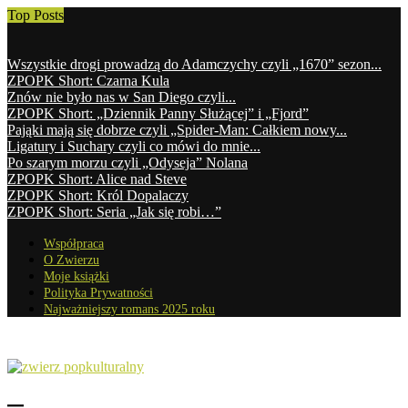
Top Posts
Wszystkie drogi prowadzą do Adamczychy czyli „1670” sezon...
ZPOPK Short: Czarna Kula
Znów nie było nas w San Diego czyli...
ZPOPK Short: „Dziennik Panny Służącej” i „Fjord”
Pająki mają się dobrze czyli „Spider-Man: Całkiem nowy...
Ligatury i Suchary czyli co mówi do mnie...
Po szarym morzu czyli „Odyseja” Nolana
ZPOPK Short: Alice nad Steve
ZPOPK Short: Król Dopalaczy
ZPOPK Short: Seria „Jak się robi…”
Współpraca
O Zwierzu
Moje książki
Polityka Prywatności
Najważniejszy romans 2025 roku