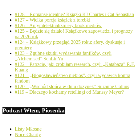
#128 – Romanse idealne? Książki KJ Charles i Cat Sebastian
#127 – Wielka porcja książek z torebki
#126 – Antyintelektualizm ery book mediów
#125 – Będzie się działo! Książkowe zapowiedzi i prognozy
na 2026 rok
#124 – Książkowy przegląd 2025 roku: afery, dyskusje i
premiery
#123 – Zgubne skutki wydawania fanfików, czyli
„Alchemised” SenLinYu
#122 – Patrzcie, jaki zrobiłam research, czyli „Katabaza” R.F.
Kuang
#121 – „Błogosławieństwo niebios”, czyli wydawca kontra
fandom
#120 – „Wschód słońca w dniu dożynek” Suzanne Collins
#119 – Dlaczego kochamy retellingi od Marissy Meyer?
Podcast Wtem, Piosenka
Listy Miłosne
Noce Charity