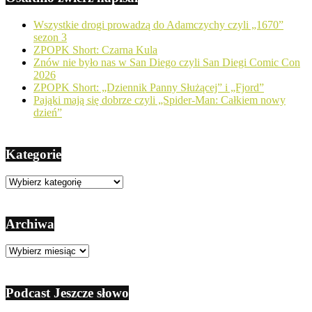
Wszystkie drogi prowadzą do Adamczychy czyli „1670”
sezon 3
ZPOPK Short: Czarna Kula
Znów nie było nas w San Diego czyli San Diegi Comic Con
2026
ZPOPK Short: „Dziennik Panny Służącej” i „Fjord”
Pająki mają się dobrze czyli „Spider-Man: Całkiem nowy
dzień”
Kategorie
Kategorie
Archiwa
Archiwa
Podcast Jeszcze słowo