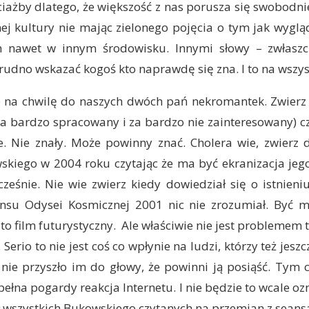
ciażby dlatego, że większość z nas porusza się swobodnie
nej kultury nie mając zielonego pojęcia o tym jak wygl
m nawet w innym środowisku. Innymi słowy – zwłaszc
trudno wskazać kogoś kto naprawdę się zna. I to na wszy
 na chwilę do naszych dwóch pań nekromantek. Zwierz n
 za bardzo spracowany i za bardzo nie zainteresowany) 
e. Nie znały. Może powinny znać. Cholera wie, zwierz d
skiego w 2004 roku czytając że ma być ekranizacja jego
eśnie. Nie wie zwierz kiedy dowiedział się o istnieni
nsu Odysei Kosmicznej 2001 nic nie zrozumiał. Być m
to film futurystyczny. Ale właściwie nie jest problemem 
 Serio to nie jest coś co wpłynie na ludzi, którzy też jeszc
 nie przyszło im do głowy, że powinni ją posiąść. Tym
pełna pogardy reakcja Internetu. I nie będzie to wcale oz
ł wszystkich Bukowskiego czytanych na przemian z seans