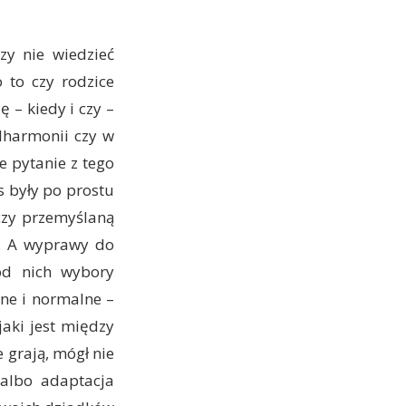
zy nie wiedzieć
 to czy rodzice
 – kiedy i czy –
ilharmonii czy w
e pytanie z tego
 były po prostu
czy przemyślaną
). A wyprawy do
ód nich wybory
ne i normalne –
jaki jest między
 grają, mógł nie
(albo adaptacja