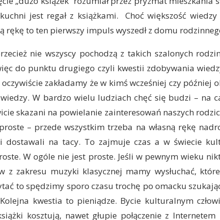
jęcie „dużo książek” rozumiał przez pryzmat mieszkania
kuchni jest regał z książkami. Choć większość wiedzy 
ą rękę to ten pierwszy impuls wyszedł z domu rodzinneg
zecież nie wszyscy pochodzą z takich szalonych rodzin
ięc do punktu drugiego czyli kwestii zdobywania wiedzy
 oczywiście zakładamy że w kimś wcześniej czy później o
 wiedzy. W bardzo wielu ludziach chęć się budzi – na ca
icie skazani na powielanie zainteresowań naszych rodzicó
 proste – przede wszystkim trzeba na własną rękę nadro
i dostawali na tacy. To zajmuje czas a w świecie kul
proste. W ogóle nie jest proste. Jeśli w pewnym wieku ni
w z zakresu muzyki klasycznej mamy wysłuchać, które 
tać to spędzimy sporo czasu trochę po omacku szukając
Kolejna kwestia to pieniądze. Bycie kulturalnym człow
książki kosztują, nawet głupie połączenie z Internete