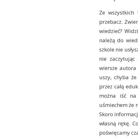
Ze wszystkich 
przebacz. Zwier
wiedzieć? Widz
należą do wie
szkole nie usłys
nie zaczytując
wiersze autora 
uszy, chyba że
przez całą eduk
można iść na 
uśmiechem że ni
Skoro informacj
własną rękę. C
poświęcamy czas