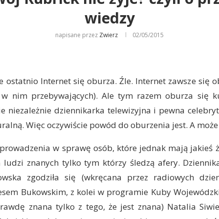
wiedzy
napisane przez
Zwierz
02/05/2015
e ostatnio Internet się oburza. Źle. Internet zawsze się
 w nim przebywających). Ale tym razem oburza się ku
 niezależnie dziennikarka telewizyjna i pewna celebry
uralną. Więc oczywiście powód do oburzenia jest. A może
rowadzenia w sprawę osób, które jednak mają jakieś ży
 ludzi znanych tylko tym którzy śledzą afery. Dziennik
wska zgodziła się (wkręcana przez radiowych dzienn
esem Bukowskim, z kolei w programie Kuby Wojewódzki
rawdę znana tylko z tego, że jest znana) Natalia Siwi