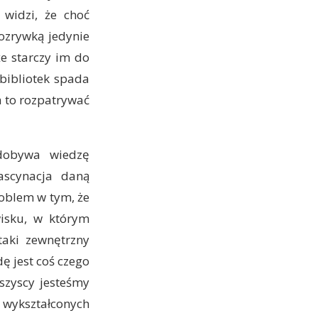
widzi, że choć
ozrywką jedynie
że starczy im do
 bibliotek spada
a to rozpatrywać
zdobywa wiedzę
fascynacja daną
roblem w tym, że
isku, w którym
taki zewnętrzny
ę jest coś czego
szyscy jesteśmy
wykształconych