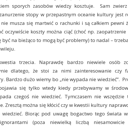
kiem sporych zasobów wiedzy kosztuje. Sam zwierz 
 zanurzenie stopy w przepastnym oceanie kultury jest r
y nie musza się martwić o rachunki i są całkiem pewni 
ć oczywiście koszty można ciąć (choć np. zaopatrzenie
ię być na bieżąco to mogą być problemy) to nadal – trzeb
wileju.
kwestia trzecia. Naprawdę bardzo niewiele osób 
ynie dlatego, że stoi za nimi zainteresowanie czy 
ry. Bardzo dużo wiemy bo „nie wypada nie wiedzieć”. P
pojawia się tylko wtedy kiedy przebywamy w środow
ypada czegoś nie wiedzieć. Tymczasem nie wszędzie 
e. Zresztą można się kłócić czy w kwestii kultury naprawd
 wiedzieć. Biorąc pod uwagę bogactwo tego świata w
gnorantami (poza niewielką liczbą niesamowicie 