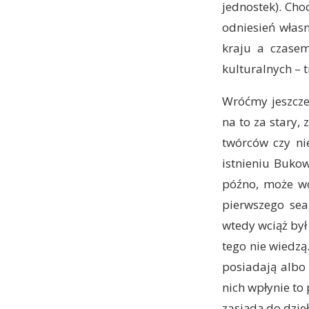
jednostek). Cho
odniesień włas
kraju a czase
kulturalnych – 
Wróćmy jeszcze
na to za stary,
twórców czy ni
istnieniu Bukow
późno, może wcz
pierwszego sea
wtedy wciąż był 
tego nie wiedzą.
posiadają albo
nich wpłynie to 
zasiądą do dzie