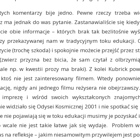
tych komentarzy bije jedno. Pewne rzeczy trzeba w
z ma jednak do was pytanie. Zastanawialiście się kiedy
icie obie informacje – których brak tak bezlitośnie w
dzy przekazywanej nam w tradycyjnym toku edukacji.
zycie (trochę szkoda) i spokojnie możecie przejść przez s
 (zwierz przyzna bez bicia, że sam czytał z olbrzymi
ale np. w kwestii prozy ma braki). Z kolei Kubrick pow
 ktoś nie jest zainteresowany filmem. Wtedy ponowni
ację, nigdy ani jednego filmu reżysera nie obejrzawszy
imprezę i wśród swoich wykształconych znajomyc
e widziało się Odysei Kosmicznej 2001 i nie spotkać si
e nie pojawiają się w toku edukacji musimy je pozyskać i
o wcale nie jest takie łatwe jak się wydaje. Problem w
 na refleksje – jakim niesamowitym przywilejem jest p