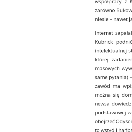
współpracy z K
zarówno Bukowsk
niesie – nawet 
Internet zapała
Kubrick podni
intelektualnej 
której zadanie
masowych wywia
same pytania) –
zawód ma wpisa
można się domy
newsa dowiedzie
podstawowej wie
obejrzeć Odysei
to wstyd i hańba