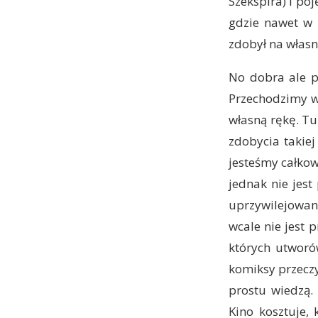
Szekspira) i po
gdzie nawet w 
zdobył na własn
No dobra ale pr
Przechodzimy w
własną rękę. Tu
zdobycia takiej
jesteśmy całkow
jednak nie jest
uprzywilejowan
wcale nie jest 
których utworó
komiksy przeczy
prostu wiedzą. 
Kino kosztuje, 