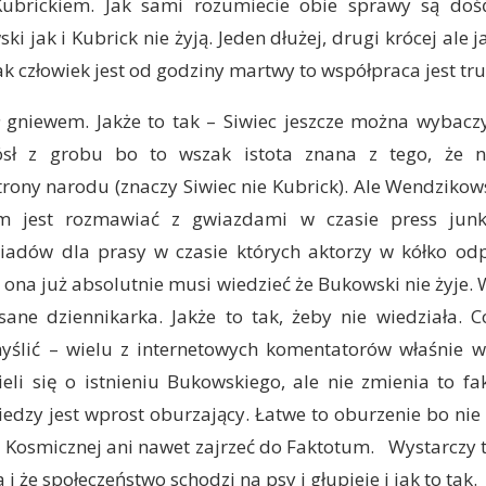
ubrickiem. Jak sami rozumiecie obie sprawy są doś
i jak i Kubrick nie żyją. Jeden dłużej, drugi krócej ale 
jak człowiek jest od godziny martwy to współpraca jest tr
ł gniewem. Jakże to tak – Siwiec jeszcze można wybaczyć
ósł z grobu bo to wszak istota znana z tego, że ni
strony narodu (znaczy Siwiec nie Kubrick). Ale Wendziko
m jest rozmawiać z gwiazdami w czasie press junke
dów dla prasy w czasie których aktorzy w kółko od
 ona już absolutnie musi wiedzieć że Bukowski nie żyje.
ne dziennikarka. Jakże to tak, żeby nie wiedziała. 
ślić – wielu z internetowych komentatorów właśnie w 
li się o istnieniu Bukowskiego, ale nie zmienia to fa
dzy jest wprost oburzający. Łatwe to oburzenie bo nie
 Kosmicznej ani nawet zajrzeć do Faktotum. Wystarczy t
 i że społeczeństwo schodzi na psy i głupieje i jak to tak.