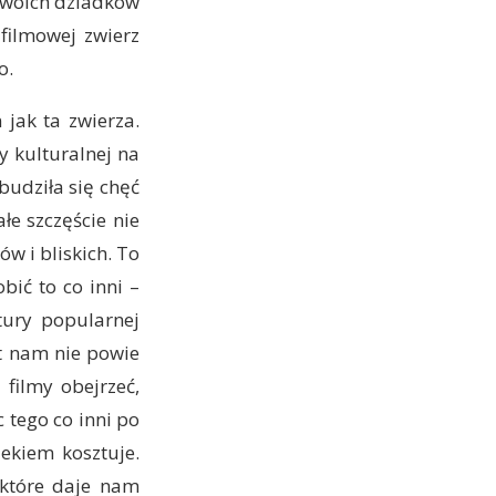
 swoich dziadków
filmowej zwierz
o.
 jak ta zwierza.
 kulturalnej na
budziła się chęć
łe szczęście nie
w i bliskich. To
bić to co inni –
tury popularnej
kt nam nie powie
filmy obejrzeć,
 tego co inni po
iekiem kosztuje.
m które daje nam