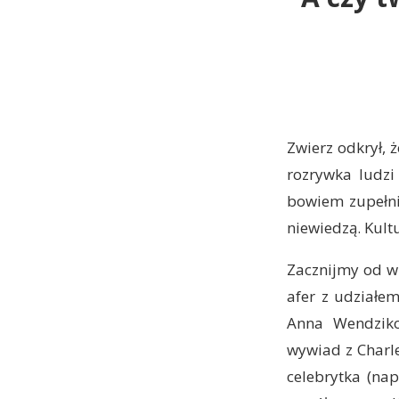
Zwierz odkrył, ż
rozrywka ludzi
bowiem zupełnie
niewiedzą. Kult
Zacznijmy od wp
afer z udziałem
Anna Wendziko
wywiad z Charl
celebrytka (nap