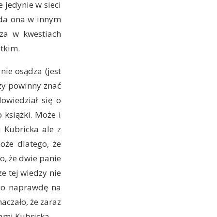
 jedynie w sieci
ąda ona w innym
za w kwestiach
stkim.
ie osądza (jest
czy powinny znać
owiedział się o
 książki. Może i
u Kubricka ale z
oże dlatego, że
to, że dwie panie
ze tej wiedzy nie
 co naprawdę na
naczało, że zaraz
ami Kubricka.