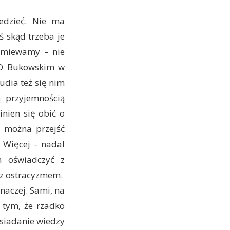
iedzieć. Nie ma
ś skąd trzeba je
yśmiewamy – nie
 O Bukowskim w
tudia też się nim
ą przyjemnością
inien się obić o
e można przejść
. Więcej – nadal
h oświadczyć z
ę z ostracyzmem.
naczej. Sami, na
 tym, że rzadko
osiadanie wiedzy