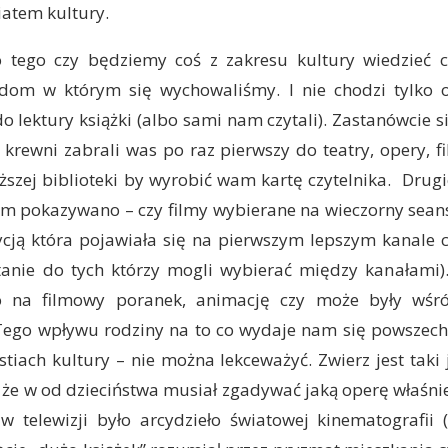
iatem kultury.
 tego czy będziemy coś z zakresu kultury wiedzieć c
 dom w którym się wychowaliśmy. I nie chodzi tylko o
 lektury książki (albo sami nam czytali). Zastanówcie się
i krewni zabrali was po raz pierwszy do teatry, opery, f
ższej biblioteki by wyrobić wam kartę czytelnika. Drugi
am pokazywano – czy filmy wybierane na wieczorny seans
ycją która pojawiała się na pierwszym lepszym kanale 
ytanie do tych którzy mogli wybierać między kanałami
ko na filmowy poranek, animację czy może były wśr
Tego wpływu rodziny na to co wydaje nam się powszech
stiach kultury – nie można lekceważyć. Zwierz jest taki 
 że w od dzieciństwa musiał zgadywać jaką operę właśnie
 w telewizji było arcydzieło światowej kinematografii 