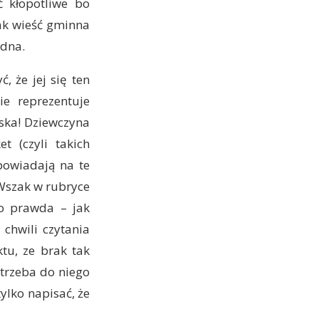
ć kłopotliwe bo
jak wieść gminna
udna.
, że jej się ten
e reprezentuje
wska! Dziewczyna
t (czyli takich
powiadają na te
 Wszak w rubryce
Co prawda – jak
chwili czytania
ktu, ze brak tak
 trzeba do niego
ylko napisać, że