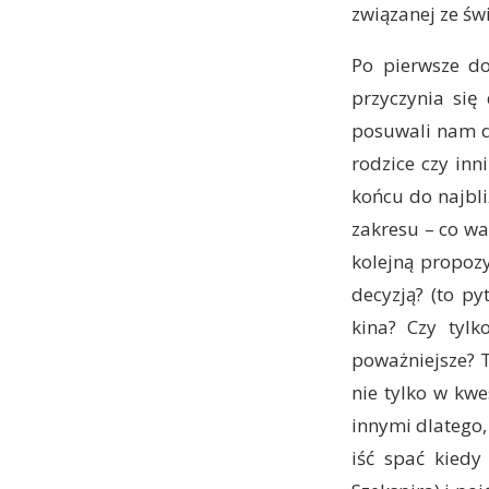
związanej ze św
Po pierwsze do
przyczynia się
posuwali nam do
rodzice czy inn
końcu do najbli
zakresu – co w
kolejną propoz
decyzją? (to p
kina? Czy tyl
poważniejsze? 
nie tylko w kwe
innymi dlatego,
iść spać kiedy