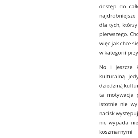
dostęp do cał
najdrobniejsze
dla tych, którz
pierwszego. Cho
więc jak chce s
w kategorii przy
No i jeszcze 
kulturalną jed
dziedziną kultu
ta motywacja 
istotnie nie w
nacisk występuj
nie wypada nie
koszmarnymi i