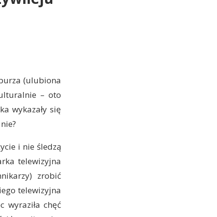
 oburza (ulubiona
lturalnie – oto
tka wykazały się
 nie?
cie i nie śledzą
arka telewizyjna
ikarzy) zrobić
ego telewizyjna
ec wyraziła chęć