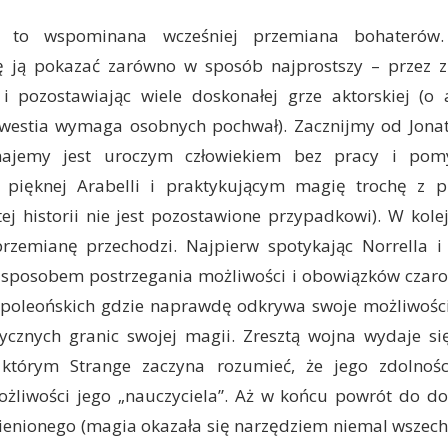
 to wspominana wcześniej przemiana bohaterów.
ę ją pokazać zarówno w sposób najprostszy – przez
i pozostawiając wiele doskonałej grze aktorskiej (o 
kwestia wymaga osobnych pochwał). Zacznijmy od Jonat
ajemy jest uroczym człowiekiem bez pracy i pomy
pięknej Arabelli i praktykującym magię trochę z p
tej historii nie jest pozostawione przypadkowi). W kol
rzemianę przechodzi. Najpierw spotykając Norrella i 
 sposobem postrzegania możliwości i obowiązków czaro
apoleońskich gdzie naprawdę odkrywa swoje możliwości
ycznych granic swojej magii. Zresztą wojna wydaje s
órym Strange zaczyna rozumieć, że jego zdolnośc
ożliwości jego „nauczyciela”. Aż w końcu powrót do d
ienionego (magia okazała się narzędziem niemal wszec