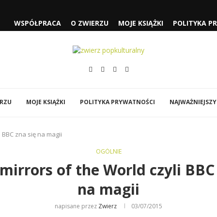
 CZYLI...
WSPÓŁPRACA
O ZWIERZU
MOJE KSIĄŻKI
POLITYKA P
SŁUŻĄCEJ” I „FJORD”
„SPIDER-MAN: CAŁKIEM NOWY...
ÓWI DO MNIE...
EJA” NOLANA
Y
BI…”
ERZU
MOJE KSIĄŻKI
POLITYKA PRYWATNOŚCI
NAJWAŻNIEJSZY
li BBC zna się na magii
OGÓLNIE
 mirrors of the World czyli BBC
na magii
napisane przez
Zwierz
03/07/2015