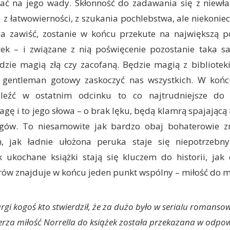
dać na jego wady. Skłonność do zadawania się z niewł
a z łatwowierności, z szukania pochlebstwa, ale niekoniec
 zawiść, zostanie w końcu przekute na największą po
żek – i związane z nią poświęcenie pozostanie taka 
dzie magią złą czy zacofaną. Będzie magią z bibliotek
ię gentleman gotowy zaskoczyć nas wszystkich. W końc
aleźć w ostatnim odcinku to co najtrudniejsze do 
ę i to jego słowa – o brak lęku, będą klamrą spajającą 
gów. To niesamowite jak bardzo obaj bohaterowie z
h, jak ładnie ułożona peruka staje się niepotrzeb
k ukochane książki stają się kluczem do historii, jak
ów znajduje w końcu jeden punkt wspólny – miłość do m
argi kogoś kto stwierdził, że za dużo było w serialu romansow
rza miłość Norrella do książek została przekazana w odpo