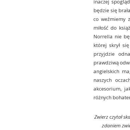
inaczej spoglą
będzie się brał
co weźmiemy za
miłość do ksią
Norrella nie bę
której skrył s
przyjdzie odn
prawdziwą odwag
angielskich ma
naszych oczac
akcesorium, ja
różnych bohater
Zwierz czytał sk
zdaniem zwie