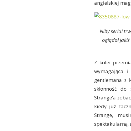
angielskiej mag
Niby serial tr
oglądał jaki
Z kolei przemi
wymagająca i 
gentlemana z k
skłonność do 
Strange’a zoba
kiedy już zacz
Strange, mus
spektakularną, 