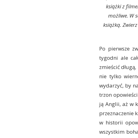
książki z fil
możliwe. W s
książką. Zwier
Po pierwsze zw
tygodni ale ca
zmieścić długą, 
nie tylko wier
wydarzyć, by n
trzon opowieśc
ją Anglii, aż w
przeznaczenie k
w historii opo
wszystkim boha