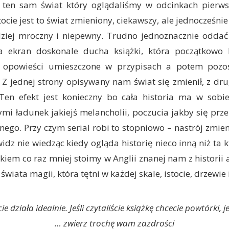
o ten sam świat który oglądaliśmy w odcinkach pierw
tocie jest to świat zmieniony, ciekawszy, ale jednocześnie 
ziej mroczny i niepewny. Trudno jednoznacznie oddać 
a ekran doskonale ducha książki, która początkowo 
e opowieści umieszczone w przypisach a potem pozos
 Z jednej strony opisywany nam świat się zmienił, z drug
Ten efekt jest konieczny bo cała historia ma w sobi
ymi ładunek jakiejś melancholii, poczucia jakby się prze
nego. Przy czym serial robi to stopniowo – nastrój zmien
idz nie wiedząc kiedy ogląda historię nieco inną niż ta k
iem co raz mniej stoimy w Anglii znanej nam z historii a
świata magii, która tętni w każdej skale, istocie, drzewie i
ie działa idealnie. Jeśli czytaliście książkę chcecie powtórki, jeś
… zwierz trochę wam zazdrości