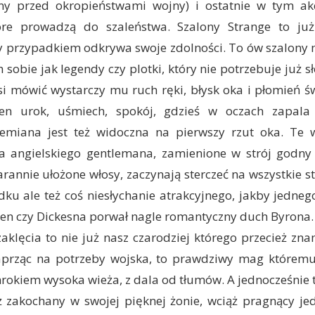
y przed okropieństwami wojny) i ostatnie w tym ak
re prowadzą do szaleństwa. Szalony Strange to już
y przypadkiem odkrywa swoje zdolności. To ów szalony 
obie jak legendy czy plotki, który nie potrzebuje już sł
i mówić wystarczy mu ruch ręki, błysk oka i płomień ś
ten urok, uśmiech, spokój, gdzieś w oczach zapala
zemiana jest też widoczna na pierwszy rzut oka. Te w
a angielskiego gentlemana, zamienione w strój godn
arannie ułożone włosy, zaczynają sterczeć na wszystkie st
dku ale też coś niesłychanie atrakcyjnego, jakby jedneg
en czy Dickesna porwał nagle romantyczny duch Byrona.
aklęcia to nie już nasz czarodziej którego przecież zn
prząc na potrzeby wojska, to prawdziwy mag któremu
rokiem wysoka wieża, z dala od tłumów. A jednocześnie 
ż zakochany w swojej pięknej żonie, wciąż pragnący je