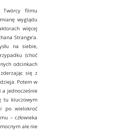
 Twórcy filmu
 zmianę wyglądu
aktorach więcej
hana Strange’a.
słu na siebie,
rzypadku (choć
ejnych odcinkach
zderzając się z
dzieja. Potem w
 a jednocześnie
ię tu kluczowym
i po wielokroć
omu – człowieka
hmocnym ale nie