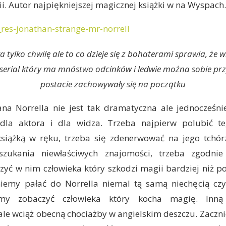
ii. Autor najpiękniejszej magicznej książki w na Wyspach.
wa tylko chwilę ale to co dzieje się z bohaterami sprawia, że w
ś serial który ma mnóstwo odcinków i ledwie można sobie pr
postacie zachowywały się na początku
ana Norrella nie jest tak dramatyczna ale jednocześni
dla aktora i dla widza. Trzeba najpierw polubić te
siążką w ręku, trzeba się zdenerwować na jego tchór
szukania niewłaściwych znajomości, trzeba zgodnie
czyć w nim człowieka który szkodzi magii bardziej niż 
niemy pałać do Norrella niemal tą samą niechęcią czy
imy zobaczyć człowieka który kocha magię. Inną
ale wciąż obecną chociażby w angielskim deszczu. Zacz