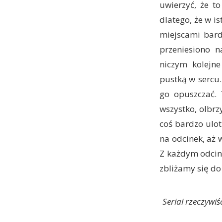
uwierzyć, że t
dlatego, że w is
miejscami bard
przeniesiono n
niczym kolejn
pustką w sercu.
go opuszczać. 
wszystko, olbrz
coś bardzo ulot
na odcinek, aż w
Z każdym odcink
zbliżamy się do 
Serial rzeczywiśc