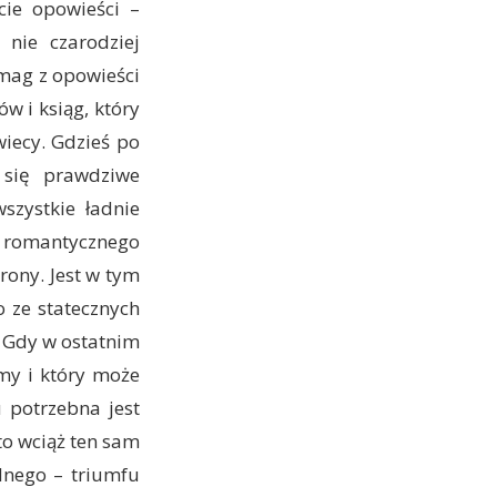
cie opowieści –
 nie czarodziej
mag z opowieści
ów i ksiąg, który
wiecy. Gdzieś po
 się prawdziwe
szystkie ładnie
y romantycznego
rony. Jest w tym
o ze statecznych
 Gdy w ostatnim
amy i który może
 potrzebna jest
to wciąż ten sam
dnego – triumfu