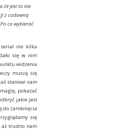
że jest to nie
cji z cudowną
 Po co wybierać
erial nie kilka
udało się w nim
z punktu widzenia
zeczy muszą się
zaś stanowi sam
 magię, pokazać
dkryć jakie jest
wą do zamknięcia
przyglądamy się
o aż trudno nam