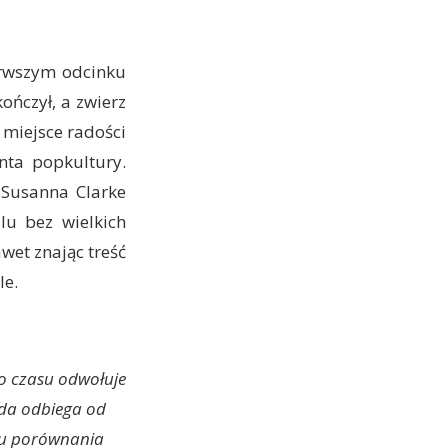
erwszym odcinku
kończył, a zwierz
 miejsce radości
nta popkultury.
 Susanna Clarke
alu bez wielkich
awet znając treść
le.
do czasu odwołuje
awda odbiega od
elu porównania