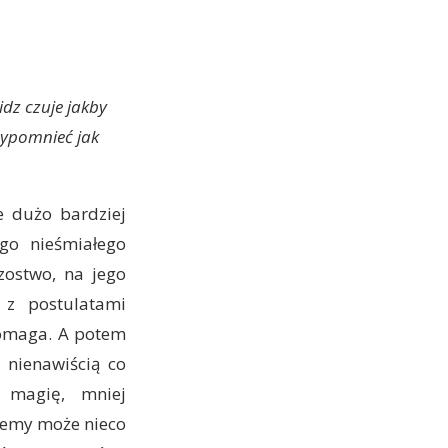
idz czuje jakby
zypomnieć jak
e dużo bardziej
go nieśmiałego
zostwo, na jego
 z postulatami
pomaga. A potem
 nienawiścią co
 magię, mniej
niemy może nieco