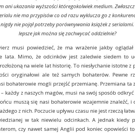
mem ani ukazania wyższości któregokolwiek medium. Zwłaszcza 
erialu nie ma przypisów co od razu wyklucza go z konkuren
z nigdy nie pojął potrzeby porównywania książek z serialami.
lepsze jak można się zachwycać oddzielnie?
ierz musi powiedzieć, że ma wrażenie jakby oglądał s
łe lata. Mimo, że odcinków jest zaledwie siedem to 
rozłożoną na wiele lat historię. To niesłychanie istotne 
ności oryginałowi ale też samych bohaterów. Pewne r
asi bohaterowie mogli przejść przemianę. Przemiana ta 
i – każdy z naszych magów, musi na swój sposób odkryć
 końcu muszą się nasi bohaterowie wzajemnie znaleźć, i o
ażdego z nich. Poczucie upływu czasu nie jest rzeczą łat
wiedzianej w tak niewielu odcinkach. A jednak kiedy 
terom, czy nawet samej Anglii pod koniec opowieści t