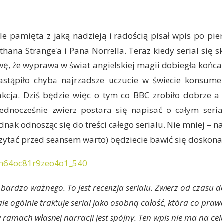
le pamięta z jaką nadzieją i radością pisał wpis po pi
thana Strange’a i Pana Norrella. Teraz kiedy serial się s
wę, że wyprawa w świat angielskiej magii dobiegła końca
astąpiło chyba najrzadsze uczucie w świecie konsume
akcja. Dziś będzie więc o tym co BBC zrobiło dobrze a
 Jednocześnie zwierz postara się napisać o całym seri
dnak odnosząc się do treści całego serialu. Nie mniej – n
czytać przed seansem warto) będziecie bawić się doskona
bardzo ważnego. To jest recenzja serialu. Zwierz od czasu 
 ale ogólnie traktuje serial jako osobną całość, która co pr
w ramach własnej narracji jest spójny. Ten wpis nie ma na c