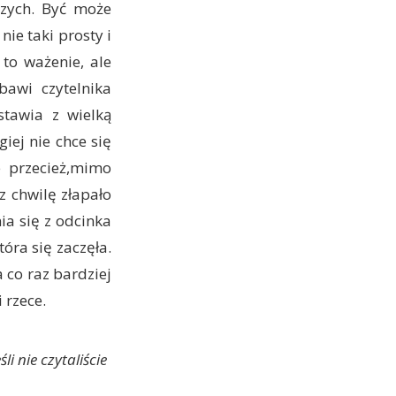
szych. Być może
nie taki prosty i
to ważenie, ale
bawi czytelnika
tawia z wielką
iej nie chce się
e przecież,mimo
z chwilę złapało
ia się z odcinka
tóra się zaczęła.
 co raz bardziej
 rzece.
li nie czytaliście