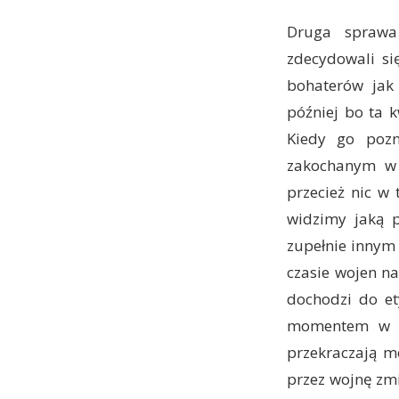
Druga sprawa
zdecydowali si
bohaterów jak 
później bo ta 
Kiedy go pozn
zakochanym w 
przecież nic w 
widzimy jaką p
zupełnie innym
czasie wojen n
dochodzi do et
momentem w kt
przekraczają m
przez wojnę zm