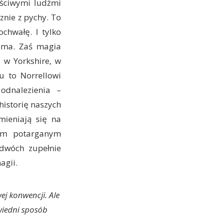
aściwymi ludźmi
znie z pychy. To
chwałę. I tylko
sama. Zaś magia
i w Yorkshire, w
u to Norrellowi
odnalezienia –
historię naszych
mieniają się na
nym potarganym
 dwóch zupełnie
agii.
ej konwencji. Ale
wiedni sposób