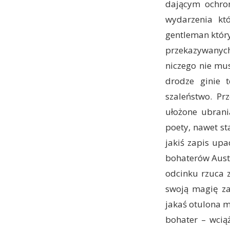
dającym ochron
wydarzenia któ
gentleman któr
przekazywanych s
niczego nie mus
drodze ginie 
szaleństwo. Pr
ułożone ubrani
poety, nawet st
jakiś zapis upa
bohaterów Aust
odcinku rzuca z
swoją magię za
jakaś otulona m
bohater – wcią