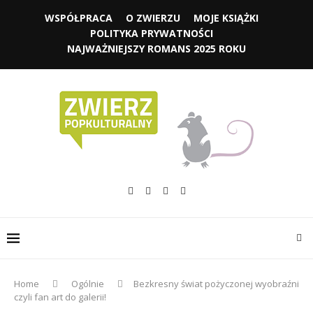
WSPÓŁPRACA
O ZWIERZU
MOJE KSIĄŻKI
POLITYKA PRYWATNOŚCI
NAJWAŻNIEJSZY ROMANS 2025 ROKU
Home
Ogólnie
Bezkresny świat pożyczonej wyobraźni
czyli fan art do galerii!