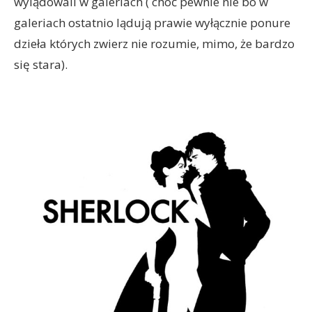
wylądowali w galeriach ( choć pewnie nie bo w
galeriach ostatnio lądują prawie wyłącznie ponure
dzieła których zwierz nie rozumie, mimo, że bardzo
się stara).