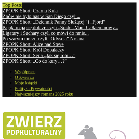
Top Posts
ZPOPK Short: Czarna Kula
Znów nie było nas w San Diego czyli...
ZPOPK Short: „Dziennik Panny Służącej” i „Fjord”
Pająki mają się dobrze czyli „Spider-Man: Całkiem nowy...
Ligatury i Suchary czyli co mówi do mnie...
Po szarym morzu czyli „Odyseja” Nolana
ZPOPK Short: Alice nad Steve
ZPOPK Short: Król Dopalaczy
ZPOPK Short: Seria „Jak się robi…”
ZPOPK Short: „Co do kury…?”
Współpraca
O Zwierzu
Moje książki
Polityka Prywatności
Najważniejszy romans 2025 roku