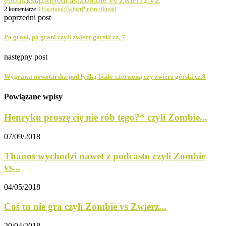
ebook
książki
podcast
Zombie vs Zwierz
ZVZ
2 komentarze
0
Facebook
Twitter
Pinterest
Email
poprzedni post
Po grani, po grani czyli zwierz górski cz. 7
następny post
Wyprawa nowotarska pod łydką biało-czerwoną czy zwierz górski cz.8
Powiązane wpisy
Henryku proszę cię nie rób tego?* czyli Zombie...
07/09/2018
Thanos wychodzi nawet z podcastu czyli Zombie
vs...
04/05/2018
Coś tu nie gra czyli Zombie vs Zwierz...
20/04/2018