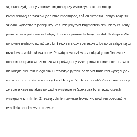
się skończyć, sceny zbiorowe kręcone przy wykorzystaniu technologii
komputerowej są zaskakująco mało imponujące, zaś elżbietański Londyn zdaje się
składać wyłącznie z jednej ulicy. W sumie jedynym fragmentem filmu kiedy czujemy
jakieś emocje jest montaż kolejnych scen z premier kolejnych sztuk Szekspira. Ale
ponownie trudno to uznać za triumf reżysera czy scenarzysty bo poruszające są tu
przede wszystkim słowa poety. Prawdę powiedziawszy oglądając ten film zwierz
odnosił nieodparte wrażenie że woli poświęcony Szekspirowi odcinek Doktora Who
niż kolejne pięć minut tego filmu. Pozostaje pytanie co w tym filmie robi występujący
w roli narratora ( straszna zrzynka z Henryka V) Derek Jacobi? Zwierz ma nadzieje
że zbiera kasę na jakieś porządne wystawienie Szekspira by zmazać grzech
występu w tym filmie. Z resztą zdaniem zwierza jedyny kto powinien pozostać w
tym filmie anonimowy to reżyser.