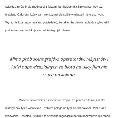
twierdzi, że ów brak zgodności z faktami jest hołdem dla Szekspira ( czy też
hrabiego Oxfordu) który sam nie trzymał się ściśle wydarzeń historycznych.
Wyraźnie ktoś zapomniał mu powiedzieć, że takie nieścisłości uchodzą tylko jeśli
pod koniec wyprodukuje się coś takiego jak Hamlet.
Mimo prób scenografów, operatorów, reżyserów i
ludzi odpowiedzialnych za błoto na ulicy film nie
rzuca na kolana.
Możecie stwierdzić że zwierz się czepia i że przecież to nie jest film
historyczny tylko widowisko. Problem polega na tym że film zawodzi także jako
widowisko – ostatnie 20 minut to straszne męczarnie bo film koszmarnie nie może