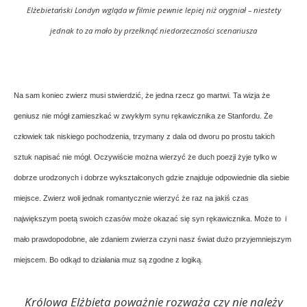
Elżebietański Londyn wgląda w filmie pewnie lepiej niż orygniał – niestety
jednak to za mało by przełknąć niedorzeczności scenariusza
Na sam koniec zwierz musi stwierdzić, że jedna rzecz go martwi. Ta wizja że
geniusz nie mógł zamieszkać w zwykłym synu rękawicznika ze Stanfordu. Że
człowiek tak niskiego pochodzenia, trzymany z dala od dworu po prostu takich
sztuk napisać nie mógł. Oczywiście można wierzyć że duch poezji żyje tylko w
dobrze urodzonych i dobrze wykształconych gdzie znajduje odpowiednie dla siebie
miejsce. Zwierz woli jednak romantycznie wierzyć że raz na jakiś czas
największym poetą swoich czasów może okazać się syn rękawicznika. Może to i
mało prawdopodobne, ale zdaniem zwierza czyni nasz świat dużo przyjemniejszym
miejscem. Bo odkąd to działania muz są zgodne z logiką.
Królowa Elżbieta poważnie rozważa czy nie należy