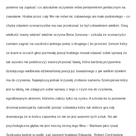
powinno się zapisać i co absolutnie oczywiste mówi pentametrem jambicznym na
zawołanie. Hrabia przez cały film nie mówi nic zabawnego ani mało podniosłego – co
chyba zdaniem scenarzystów ma nas przekonać że był człowiekiem wielkim. Ową
wielkość mamy widzieć właśnie oczyma Bena Jonsona – szkoda że scenarzyści
zamiast zagrać na zazdrości jednego poety o drugiego ( bo przecież Jonson który
ze łzami w oczach głosi pochwałę poezji hrabiego musiał zdawać sobie sprawę że
tak wysoko nie podskoczy) stworzyli postać bladą, która bardziej przypomina
dzisiejszego wielbiciela elżbietańskiej poezji już świadomego z jak wielkim dziełem
ma do czynienia. Największą jednak krzywdę zrobiono samemu Szekspirowi który
jest tu idiotą, nie zdającym sobie sprawy z tego z czym ma do czynienia,
egzaltowanym aktorem, któremu zależy tylko na zysku. A szkoda bo tu ponownie
drzemał potencjał by nakreślić postać człowieka który tak dobrze gra rolę
dramaturga że w końcu zapomina że nie on jest autorem tych sztuk. No ale
psychologiczna głębia nie jest mocną stroną tego filmu – Marlowe jako rywal
Szekspira będzie tu podły, zaś oponent hrabiego Edwarda , Robert Cecil będzie