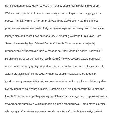
na filmie Anonymous, który rozważa kim był Szekspir jeśli nie był Szekspirem.
Widzicie sam problem dla zwierza nie istnieje bo Szekspir to bardziej pojęcie niż
osoba – tak jak Homer o którym praktycznie na 100% wiemy że nie istniał a
przynajmniej nie napisał Iliady i Odysei. Nie mniej obejrzeć film gdzie rozważa się
jedną z hipotez zwierz zawsze jest skory. A hipotezę wybrano tu ciekawą – oto
Szekspirem miałby być Edward De Vere
? hrabia Oxfordu jeden z najlepiej
urodzonych i sytuowanych ludzi w ówczesnej Anglii.
Jako że dobre urodzenie i
pisanie nie idą w parze musiał znaleźć kogoś kto wystawiałby sztuki pod swoim
nazwiskiem. I choć jego wybór padł na poetę Bena Jonsona w ostateczności rolę
autora przyjął niepiśmienny aktor William Szekspir. Niezależnie od tego czy
językoznawcy uznają tą historię za prawdopodobną autorzy filmu zrobili wszystko
byśmy uznali to za bzdurę stulecia. Postacie są tu nie zarysowane tylko ciosane –
Hrabia Oxfordu mimo prób grającego go Rhysa Ifansa to typ bardzo pretensjonalny.
Wyobrażenia autorów o wielkim poecie są dość standardowe – albo może cierpieć,
albo spoglądać smutnie w przestrzeń albo wygłaszać zdania które natychmiast