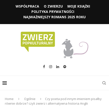
WSPÓŁPRACA
O ZWIERZU
MOJE KSIĄŻKI
POLITYKA PRYWATNOŚCI
NAJWAŻNIEJSZY ROMANS 2025 ROKU
Home
Ogólnie
Czy poeta pod innym imieniem pisałby
równie dobrze? czyli zwierz i alternatywna historia Anglii