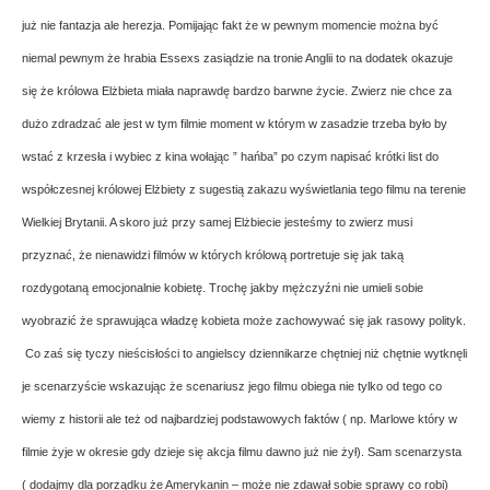
już nie fantazja ale herezja. Pomijając fakt że w pewnym momencie można być
niemal pewnym że hrabia Essexs zasiądzie na tronie Anglii to na dodatek okazuje
się że królowa Elżbieta miała naprawdę bardzo barwne życie. Zwierz nie chce za
dużo zdradzać ale jest w tym filmie moment w którym w zasadzie trzeba było by
wstać z krzesła i wybiec z kina wołając ” hańba” po czym napisać krótki list do
współczesnej królowej Elżbiety z sugestią zakazu wyświetlania tego filmu na terenie
Wielkiej Brytanii. A skoro już przy samej Elżbiecie jesteśmy to zwierz musi
przyznać, że nienawidzi filmów w których królową portretuje się jak taką
rozdygotaną emocjonalnie kobietę. Trochę jakby mężczyźni nie umieli sobie
wyobrazić że sprawująca władzę kobieta może zachowywać się jak rasowy polityk.
Co zaś się tyczy nieścisłości to angielscy dziennikarze chętniej niż chętnie wytknęli
je scenarzyście wskazując że scenariusz jego filmu obiega nie tylko od tego co
wiemy z historii ale też od najbardziej podstawowych faktów ( np. Marlowe który w
filmie żyje w okresie gdy dzieje się akcja filmu dawno już nie żył). Sam scenarzysta
( dodajmy dla porządku że Amerykanin – może nie zdawał sobie sprawy co robi)