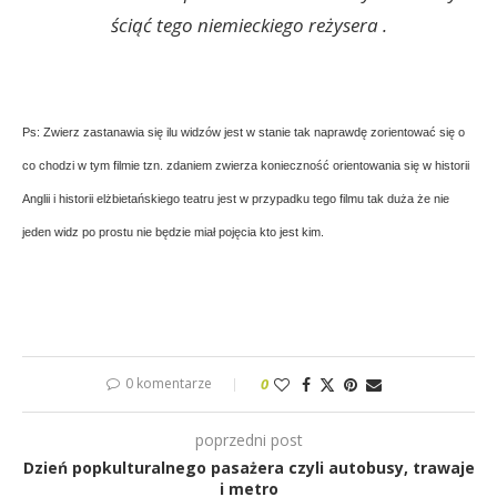
ściąć tego niemieckiego reżysera .
Ps: Zwierz zastanawia się ilu widzów jest w stanie tak naprawdę zorientować się o
co chodzi w tym filmie tzn. zdaniem zwierza konieczność orientowania się w historii
Anglii i historii elżbietańskiego teatru jest w przypadku tego filmu tak duża że nie
jeden widz po prostu nie będzie miał pojęcia kto jest kim.
0 komentarze
0
poprzedni post
Dzień popkulturalnego pasażera czyli autobusy, trawaje
i metro