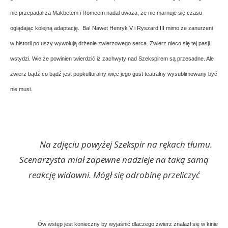
nie przepadał za Makbetem i Romeem nadal uważa, że nie marnuje się czasu
oglądając kolejną adaptację. Ba! Nawet Henryk V i Ryszard III mimo że zanurzeni
w historii po uszy wywołują drżenie zwierzowego serca. Zwierz nieco się tej pasji
wstydzi. Wie że powinien twierdzić iż zachwyty nad Szekspirem są przesadne. Ale
zwierz bądź co bądź jest popkulturalny więc jego gust teatralny wysublimowany być
nie musi.
Na zdjęciu powyżej Szekspir na rękach tłumu.
Scenarzysta miał zapewne nadzieje na taką samą
reakcję widowni. Mógł się odrobinę przeliczyć
Ów wstęp jest konieczny by wyjaśnić dlaczego zwierz znalazł się w kinie