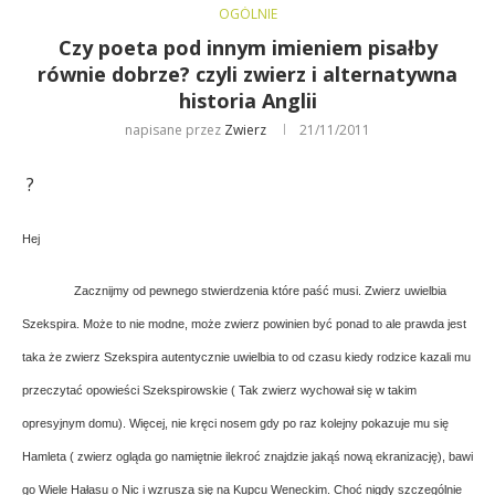
OGÓLNIE
Czy poeta pod innym imieniem pisałby
równie dobrze? czyli zwierz i alternatywna
historia Anglii
napisane przez
Zwierz
21/11/2011
?
Hej
Zacznijmy od pewnego stwierdzenia które paść musi. Zwierz uwielbia
Szekspira. Może to nie modne, może zwierz powinien być ponad to ale prawda jest
taka że zwierz Szekspira autentycznie uwielbia to od czasu kiedy rodzice kazali mu
przeczytać opowieści Szekspirowskie ( Tak zwierz wychował się w takim
opresyjnym domu). Więcej, nie kręci nosem gdy po raz kolejny pokazuje mu się
Hamleta ( zwierz ogląda go namiętnie ilekroć znajdzie jakąś nową ekranizację), bawi
go Wiele Hałasu o Nic i wzrusza się na Kupcu Weneckim. Choć nigdy szczególnie