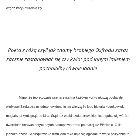
wręcz karykaturalnie zły.
Poeta z różą czyli jak znamy hrabiego Oxfrodu zaraz
zacznie zastanawiać się czy kwiat pod innym imieniem
pachniałby równie ładnie
Mimo, że teoretycznie scenarzyści na każdym korku głoszą pochwałę
wielkości Szekspira to jednak ewidentnie nie wierzą że jego historia kogokolwiek
mogłaby przyciągnąć do kina. Stąd też wątki szekspirowskie nieco gubią się wśród
dworskich knowań dotyczących następstwa tronu po starej już Elżbiecie. O ile
jeszcze część Szekspirowska filmu jako tako daje się oglądać to wątki polityczne to