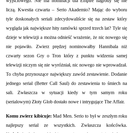
wyjściowego. Nie ma nominacji dla Empire nagrody się nie
liczą. Kwestia czwarta – Serio Akademio? Mając do wyboru
tyle doskonałych seriali zdecydowaliście się na zestaw który
wygląda jak największe hity ramówki sprzed trzech lat? Tyle się
dzieje w telewizji a można odnieść wrażenie, że nic nowego się
nie pojawiło. Zwierz prędzej nominowałby Hannibala niż
czwarty sezon Gry o Tron który z punktu widzenia samej
telewizji
niczym się nie wyróżniał, nic nowego nie wprowadzał.
To chyba przynoszące największy zawód zestawienie. Dodanie
jednego serial (Better Call Saul) do zestawienia to śmiech na
sali. Zwłaszcza w sytuacji kiedy w tym samym roku
(serialowym) Złoty Glob dostało nowe i intrygujące The Affair.
Komu
zwierz kibicuje:
Mad Men. Serio to był w zeszłym roku
najlepszy serial ze wszystkich. Zwłaszcza końcówka.