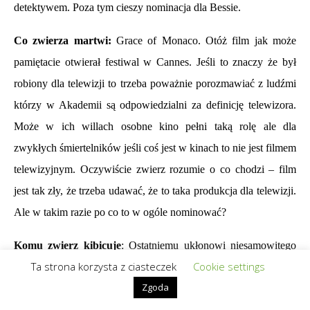
detektywem. Poza tym cieszy nominacja dla Bessie.
Co zwierza martwi:
Grace of Monaco. Otóż film jak może
pamiętacie otwierał festiwal w Cannes. Jeśli to znaczy że był
robiony dla telewizji to trzeba poważnie porozmawiać z ludźmi
którzy w Akademii są odpowiedzialni za definicję telewizora.
Może w ich willach osobne kino pełni taką rolę ale dla
zwykłych śmiertelników jeśli coś jest w kinach to nie jest filmem
telewizyjnym. Oczywiście zwierz rozumie o co chodzi – film
jest tak zły, że trzeba udawać, że to taka produkcja dla telewizji.
Ale w takim razie po co to w ogóle nominować?
Komu zwierz kibicuje
: Ostatniemu ukłonowi niesamowitego
Ta strona korzysta z ciasteczek
Cookie settings
serialu.
Zgoda
Outstanding Guest Actress in a Drama Series