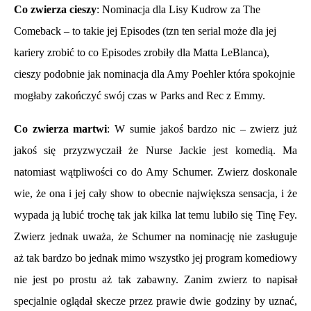
Co zwierza cieszy
: Nominacja dla Lisy Kudrow za The
Comeback – to takie jej Episodes (tzn ten serial może dla jej
kariery zrobić to co Episodes zrobiły dla Matta LeBlanca),
cieszy podobnie jak nominacja dla Amy Poehler która spokojnie
mogłaby zakończyć swój czas w Parks and Rec z Emmy.
Co zwierza martwi
: W sumie jakoś bardzo nic – zwierz już
jakoś się przyzwyczaił że Nurse Jackie jest komedią. Ma
natomiast wątpliwości co do Amy Schumer. Zwierz doskonale
wie, że ona i jej cały show to obecnie największa sensacja, i że
wypada ją lubić trochę tak jak kilka lat temu lubiło się Tinę Fey.
Zwierz jednak uważa, że Schumer na nominację nie zasługuje
aż tak bardzo bo jednak mimo wszystko jej program komediowy
nie jest po prostu aż tak zabawny. Zanim zwierz to napisał
specjalnie oglądał skecze przez prawie dwie godziny by uznać,