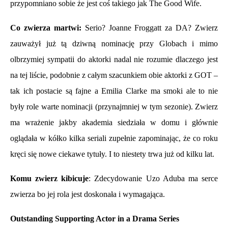
przypomniano sobie że jest coś takiego jak The Good Wife.
Co zwierza martwi:
Serio? Joanne Froggatt za DA? Zwierz
zauważył już tą dziwną nominację przy Globach i mimo
olbrzymiej sympatii do aktorki nadal nie rozumie dlaczego jest
na tej liście, podobnie z całym szacunkiem obie aktorki z GOT –
tak ich postacie są fajne a Emilia Clarke ma smoki ale to nie
były role warte nominacji (przynajmniej w tym sezonie). Zwierz
ma wrażenie jakby akademia siedziała w domu i głównie
oglądała w kółko kilka seriali zupełnie zapominając, że co roku
kręci się nowe ciekawe tytuły. I to niestety trwa już od kilku lat.
Komu zwierz kibicuje
: Zdecydowanie Uzo Aduba ma serce
zwierza bo jej rola jest doskonała i wymagająca.
Outstanding Supporting Actor in a Drama Series