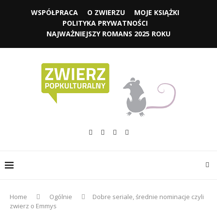
WSPÓŁPRACA
O ZWIERZU
MOJE KSIĄŻKI
POLITYKA PRYWATNOŚCI
NAJWAŻNIEJSZY ROMANS 2025 ROKU
Home
Ogólnie
Dobre seriale, średnie nominacje czyli
zwierz o Emmys