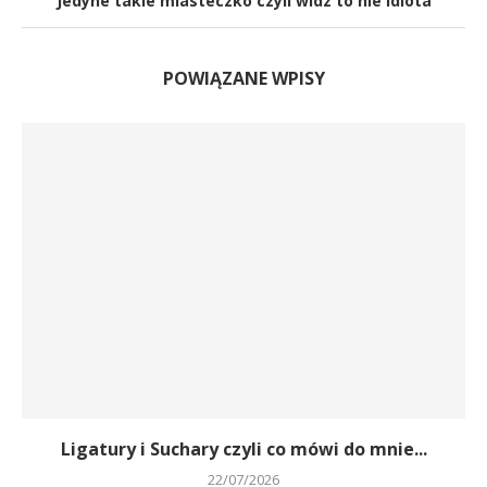
Jedyne takie miasteczko czyli widz to nie idiota
POWIĄZANE WPISY
Ligatury i Suchary czyli co mówi do mnie...
22/07/2026