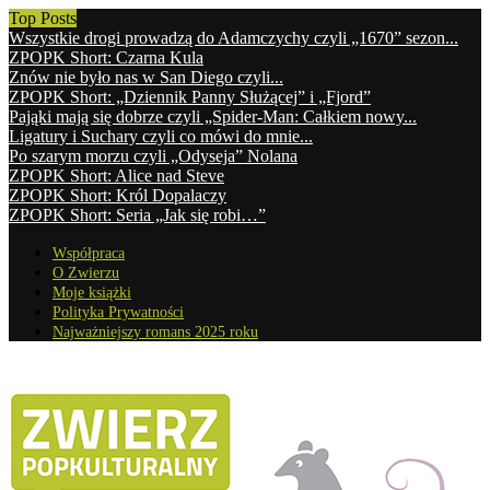
Top Posts
Wszystkie drogi prowadzą do Adamczychy czyli „1670” sezon...
ZPOPK Short: Czarna Kula
Znów nie było nas w San Diego czyli...
ZPOPK Short: „Dziennik Panny Służącej” i „Fjord”
Pająki mają się dobrze czyli „Spider-Man: Całkiem nowy...
Ligatury i Suchary czyli co mówi do mnie...
Po szarym morzu czyli „Odyseja” Nolana
ZPOPK Short: Alice nad Steve
ZPOPK Short: Król Dopalaczy
ZPOPK Short: Seria „Jak się robi…”
Współpraca
O Zwierzu
Moje książki
Polityka Prywatności
Najważniejszy romans 2025 roku