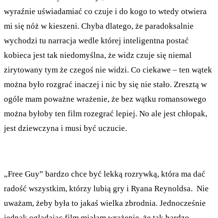
wyraźnie uświadamiać co czuje i do kogo to wtedy otwiera
mi się nóż w kieszeni. Chyba dlatego, że paradoksalnie
wychodzi tu narracja wedle której inteligentna postać
kobieca jest tak niedomyślna, że widz czuje się niemal
zirytowany tym że czegoś nie widzi. Co ciekawe – ten wątek
można było rozgrać inaczej i nic by się nie stało. Zresztą w
ogóle mam poważne wrażenie, że bez wątku romansowego
można byłoby ten film rozegrać lepiej. No ale jest chłopak,
jest dziewczyna i musi być uczucie.
„Free Guy” bardzo chce być lekką rozrywką, która ma dać
radość wszystkim, którzy lubią gry i Ryana Reynoldsa. Nie
uważam, żeby była to jakaś wielka zbrodnia. Jednocześnie
jednak oglądając film miałam wrażenie, że tak bardzo