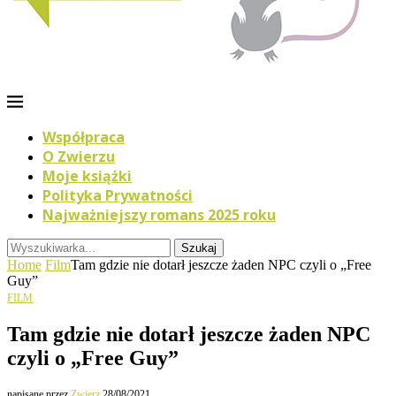
Współpraca
O Zwierzu
Moje książki
Polityka Prywatności
Najważniejszy romans 2025 roku
Szukaj
Home
Film
Tam gdzie nie dotarł jeszcze żaden NPC czyli o „Free
Guy”
FILM
Tam gdzie nie dotarł jeszcze żaden NPC
czyli o „Free Guy”
napisane przez
Zwierz
28/08/2021