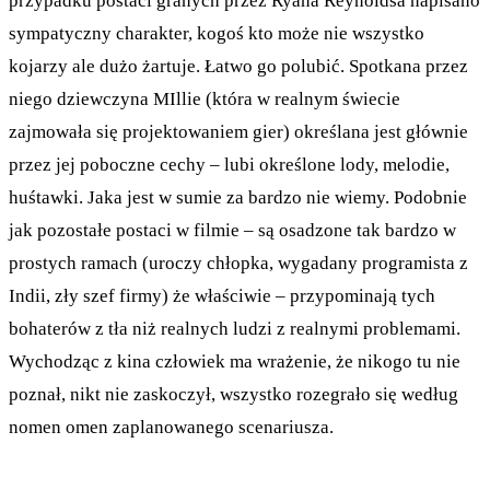
przypadku postaci granych przez Ryana Reynoldsa napisano
sympatyczny charakter, kogoś kto może nie wszystko
kojarzy ale dużo żartuje. Łatwo go polubić. Spotkana przez
niego dziewczyna MIllie (która w realnym świecie
zajmowała się projektowaniem gier) określana jest głównie
przez jej poboczne cechy – lubi określone lody, melodie,
huśtawki. Jaka jest w sumie za bardzo nie wiemy. Podobnie
jak pozostałe postaci w filmie – są osadzone tak bardzo w
prostych ramach (uroczy chłopka, wygadany programista z
Indii, zły szef firmy) że właściwie – przypominają tych
bohaterów z tła niż realnych ludzi z realnymi problemami.
Wychodząc z kina człowiek ma wrażenie, że nikogo tu nie
poznał, nikt nie zaskoczył, wszystko rozegrało się według
nomen omen zaplanowanego scenariusza.