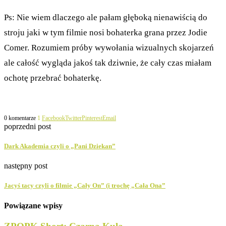
Ps: Nie wiem dlaczego ale pałam głęboką nienawiścią do
stroju jaki w tym filmie nosi bohaterka grana przez Jodie
Comer. Rozumiem próby wywołania wizualnych skojarzeń
ale całość wygląda jakoś tak dziwnie, że cały czas miałam
ochotę przebrać bohaterkę.
0 komentarze
1
Facebook
Twitter
Pinterest
Email
poprzedni post
Dark Akademia czyli o „Pani Dziekan”
następny post
Jacyś tacy czyli o filmie „Cały On” (i trochę „Cała Ona”
Powiązane wpisy