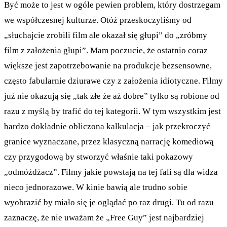
Być może to jest w ogóle pewien problem, który dostrzegam
we współczesnej kulturze. Otóż przeskoczyliśmy od
„słuchajcie zrobili film ale okazał się głupi” do „zróbmy
film z założenia głupi”. Mam poczucie, że ostatnio coraz
większe jest zapotrzebowanie na produkcje bezsensowne,
często fabularnie dziurawe czy z założenia idiotyczne. Filmy
już nie okazują się „tak złe że aż dobre” tylko są robione od
razu z myślą by trafić do tej kategorii. W tym wszystkim jest
bardzo dokładnie obliczona kalkulacja – jak przekroczyć
granice wyznaczane, przez klasyczną narrację komediową
czy przygodową by stworzyć właśnie taki pokazowy
„odmóżdżacz”. Filmy jakie powstają na tej fali są dla widza
nieco jednorazowe. W kinie bawią ale trudno sobie
wyobrazić by miało się je oglądać po raz drugi. Tu od razu
zaznaczę, że nie uważam że „Free Guy” jest najbardziej