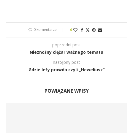
0 komentarze
6
poprzedni post
Nieznośny ciężar ważnego tematu
następny post
Gdzie leży prawda czyli „Heweliusz”
POWIĄZANE WPISY