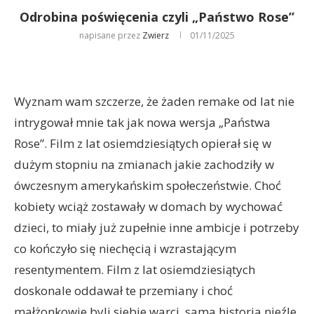
Odrobina poświęcenia czyli „Państwo Rose”
napisane przez
Zwierz
01/11/2025
Wyznam wam szczerze, że żaden remake od lat nie
intrygował mnie tak jak nowa wersja „Państwa
Rose”. Film z lat osiemdziesiątych opierał się w
dużym stopniu na zmianach jakie zachodziły w
ówczesnym amerykańskim społeczeństwie. Choć
kobiety wciąż zostawały w domach by wychować
dzieci, to miały już zupełnie inne ambicje i potrzeby
co kończyło się niechęcią i wzrastającym
resentymentem. Film z lat osiemdziesiątych
doskonale oddawał te przemiany i choć
małżonkowie byli siebie warci, sama historia nieźle