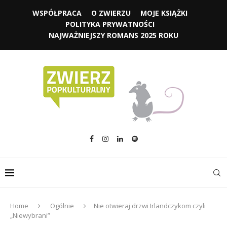
WSPÓŁPRACA
O ZWIERZU
MOJE KSIĄŻKI
POLITYKA PRYWATNOŚCI
NAJWAŻNIEJSZY ROMANS 2025 ROKU
Home
Ogólnie
Nie otwieraj drzwi Irlandczykom czyli
„Niewybrani”