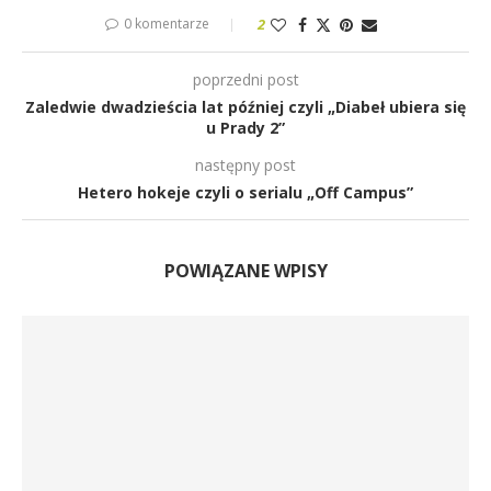
0 komentarze
2
poprzedni post
Zaledwie dwadzieścia lat później czyli „Diabeł ubiera się
u Prady 2”
następny post
Hetero hokeje czyli o serialu „Off Campus”
POWIĄZANE WPISY