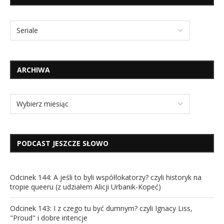
ARCHIWA
PODCAST JESZCZE SŁOWO
Odcinek 144: A jeśli to byli współlokatorzy? czyli historyk na
tropie queeru (z udziałem Alicji Urbanik-Kopeć)
Odcinek 143: I z czego tu być dumnym? czyli Ignacy Liss,
"Proud" i dobre intencje