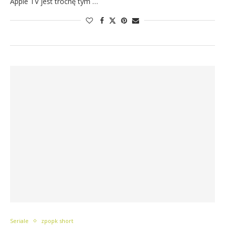
Apple TV jest trochę tym …
Seriale
zpopk short