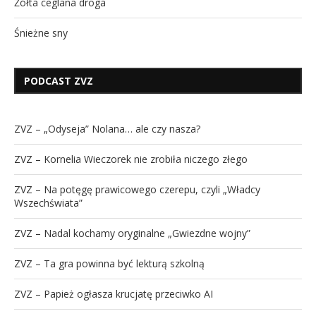
Żółta ceglana droga
Śnieżne sny
PODCAST ZVZ
ZVZ – „Odyseja” Nolana… ale czy nasza?
ZVZ – Kornelia Wieczorek nie zrobiła niczego złego
ZVZ – Na potęgę prawicowego czerepu, czyli „Władcy
Wszechświata”
ZVZ – Nadal kochamy oryginalne „Gwiezdne wojny”
ZVZ – Ta gra powinna być lekturą szkolną
ZVZ – Papież ogłasza krucjatę przeciwko AI