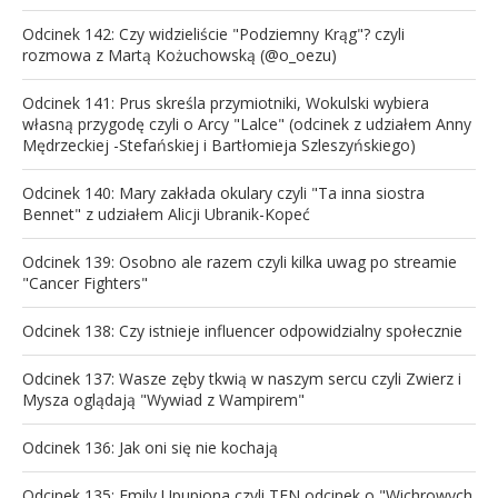
Odcinek 142: Czy widzieliście "Podziemny Krąg"? czyli
rozmowa z Martą Kożuchowską (@o_oezu)
Odcinek 141: Prus skreśla przymiotniki, Wokulski wybiera
własną przygodę czyli o Arcy "Lalce" (odcinek z udziałem Anny
Mędrzeckiej -Stefańskiej i Bartłomieja Szleszyńskiego)
Odcinek 140: Mary zakłada okulary czyli "Ta inna siostra
Bennet" z udziałem Alicji Ubranik-Kopeć
Odcinek 139: Osobno ale razem czyli kilka uwag po streamie
"Cancer Fighters"
Odcinek 138: Czy istnieje influencer odpowidzialny społecznie
Odcinek 137: Wasze zęby tkwią w naszym sercu czyli Zwierz i
Mysza oglądają "Wywiad z Wampirem"
Odcinek 136: Jak oni się nie kochają
Odcinek 135: Emily Upupiona czyli TEN odcinek o "Wichrowych