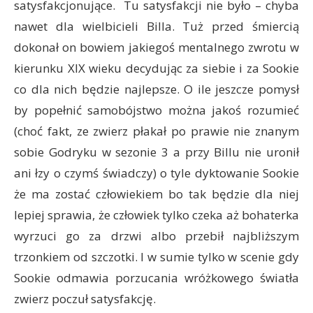
satysfakcjonujące. Tu satysfakcji nie było – chyba
nawet dla wielbicieli Billa. Tuż przed śmiercią
dokonał on bowiem jakiegoś mentalnego zwrotu w
kierunku XIX wieku decydując za siebie i za Sookie
co dla nich będzie najlepsze. O ile jeszcze pomysł
by popełnić samobójstwo można jakoś rozumieć
(choć fakt, ze zwierz płakał po prawie nie znanym
sobie Godryku w sezonie 3 a przy Billu nie uronił
ani łzy o czymś świadczy) o tyle dyktowanie Sookie
że ma zostać człowiekiem bo tak będzie dla niej
lepiej sprawia, że człowiek tylko czeka aż bohaterka
wyrzuci go za drzwi albo przebił najbliższym
trzonkiem od szczotki. I w sumie tylko w scenie gdy
Sookie odmawia porzucania wróżkowego światła
zwierz poczuł satysfakcję.