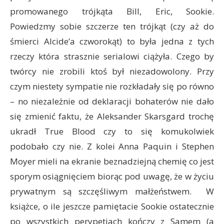
promowanego trójkąta Bill, Eric, Sookie.
Powiedzmy sobie szczerze ten trójkąt (czy aż do
śmierci Alcide’a czworokąt) to była jedna z tych
rzeczy która strasznie serialowi ciążyła. Czego by
twórcy nie zrobili ktoś był niezadowolony. Przy
czym niestety sympatie nie rozkładały się po równo
– no niezależnie od deklaracji bohaterów nie dało
się zmienić faktu, że Aleksander Skarsgard trochę
ukradł True Blood czy to się komukolwiek
podobało czy nie. Z kolei Anna Paquin i Stephen
Moyer mieli na ekranie beznadziejną chemię co jest
sporym osiągnięciem biorąc pod uwagę, że w życiu
prywatnym są szczęśliwym małżeństwem. W
książce, o ile jeszcze pamiętacie Sookie ostatecznie
po wszystkich perypetiach kończy z Samem (a