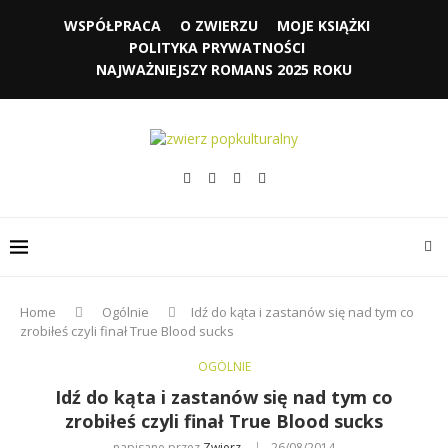
WSPÓŁPRACA
O ZWIERZU
MOJE KSIĄŻKI
POLITYKA PRYWATNOŚCI
NAJWAŻNIEJSZY ROMANS 2025 ROKU
Home
Ogólnie
Idź do kąta i zastanów się nad tym co
zrobiłeś czyli finał True Blood sucks
OGÓLNIE
Idź do kąta i zastanów się nad tym co
zrobiłeś czyli finał True Blood sucks
napisane przez
Zwierz
26/08/2014