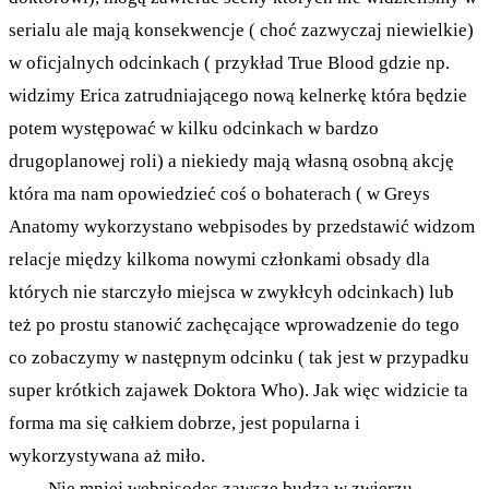
serialu ale mają konsekwencje ( choć zazwyczaj niewielkie)
w oficjalnych odcinkach ( przykład True Blood gdzie np.
widzimy Erica zatrudniającego nową kelnerkę która będzie
potem występować w kilku odcinkach w bardzo
drugoplanowej roli) a niekiedy mają własną osobną akcję
która ma nam opowiedzieć coś o bohaterach ( w Greys
Anatomy wykorzystano webpisodes by przedstawić widzom
relacje między kilkoma nowymi członkami obsady dla
których nie starczyło miejsca w zwykłcyh odcinkach) lub
też po prostu stanowić zachęcające wprowadzenie do tego
co zobaczymy w następnym odcinku ( tak jest w przypadku
super krótkich zajawek Doktora Who). Jak więc widzicie ta
forma ma się całkiem dobrze, jest popularna i
wykorzystywana aż miło.
Nie mniej webpisodes zawsze budzą w zwierzu