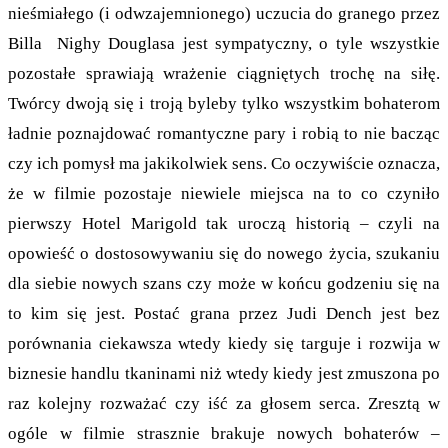
nieśmiałego (i odwzajemnionego) uczucia do granego przez
Billa Nighy Douglasa jest sympatyczny, o tyle wszystkie
pozostałe sprawiają wrażenie ciągniętych trochę na siłę.
Twórcy dwoją się i troją byleby tylko wszystkim bohaterom
ładnie poznajdować romantyczne pary i robią to nie bacząc
czy ich pomysł ma jakikolwiek sens. Co oczywiście oznacza,
że w filmie pozostaje niewiele miejsca na to co czyniło
pierwszy Hotel Marigold tak uroczą historią – czyli na
opowieść o dostosowywaniu się do nowego życia, szukaniu
dla siebie nowych szans czy może w końcu godzeniu się na
to kim się jest. Postać grana przez Judi Dench jest bez
porównania ciekawsza wtedy kiedy się targuje i rozwija w
biznesie handlu tkaninami niż wtedy kiedy jest zmuszona po
raz kolejny rozważać czy iść za głosem serca. Zresztą w
ogóle w filmie strasznie brakuje nowych bohaterów –