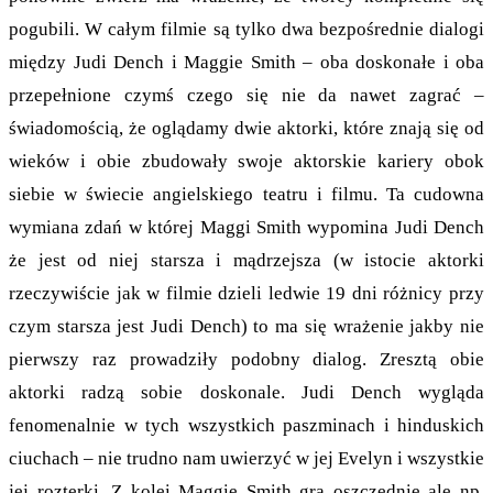
pogubili. W całym filmie są tylko dwa bezpośrednie dialogi
między Judi Dench i Maggie Smith – oba doskonałe i oba
przepełnione czymś czego się nie da nawet zagrać –
świadomością, że oglądamy dwie aktorki, które znają się od
wieków i obie zbudowały swoje aktorskie kariery obok
siebie w świecie angielskiego teatru i filmu. Ta cudowna
wymiana zdań w której Maggi Smith wypomina Judi Dench
że jest od niej starsza i mądrzejsza (w istocie aktorki
rzeczywiście jak w filmie dzieli ledwie 19 dni różnicy przy
czym starsza jest Judi Dench) to ma się wrażenie jakby nie
pierwszy raz prowadziły podobny dialog. Zresztą obie
aktorki radzą sobie doskonale. Judi Dench wygląda
fenomenalnie w tych wszystkich paszminach i hinduskich
ciuchach – nie trudno nam uwierzyć w jej Evelyn i wszystkie
jej rozterki. Z kolei Maggie Smith gra oszczędnie ale np.