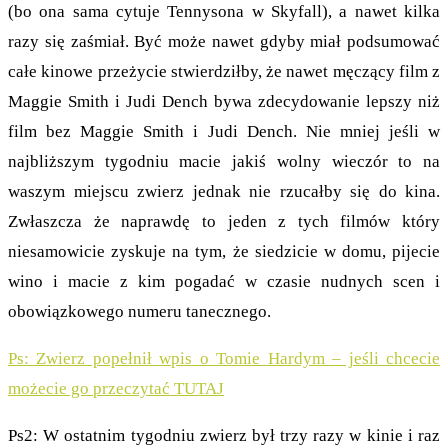
(bo ona sama cytuje Tennysona w Skyfall), a nawet kilka
razy się zaśmiał. Być może nawet gdyby miał podsumować
całe kinowe przeżycie stwierdziłby, że nawet męczący film z
Maggie Smith i Judi Dench bywa zdecydowanie lepszy niż
film bez Maggie Smith i Judi Dench. Nie mniej jeśli w
najbliższym tygodniu macie jakiś wolny wieczór to na
waszym miejscu zwierz jednak nie rzucałby się do kina.
Zwłaszcza że naprawdę to jeden z tych filmów który
niesamowicie zyskuje na tym, że siedzicie w domu, pijecie
wino i macie z kim pogadać w czasie nudnych scen i
obowiązkowego numeru tanecznego.
Ps: Zwierz popełnił wpis o Tomie Hardym – jeśli chcecie
możecie go przeczytać TUTAJ
Ps2: W ostatnim tygodniu zwierz był trzy razy w kinie i raz