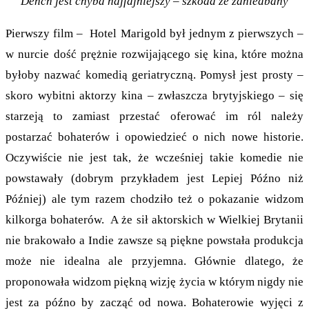
Dench jest chyba najfajniejszy – szkoda że zaniedbany
Pierwszy film – Hotel Marigold był jednym z pierwszych –
w nurcie dość prężnie rozwijającego się kina, które można
byłoby nazwać komedią geriatryczną. Pomysł jest prosty –
skoro wybitni aktorzy kina – zwłaszcza brytyjskiego – się
starzeją to zamiast przestać oferować im ról należy
postarzać bohaterów i opowiedzieć o nich nowe historie.
Oczywiście nie jest tak, że wcześniej takie komedie nie
powstawały (dobrym przykładem jest Lepiej Późno niż
Później) ale tym razem chodziło też o pokazanie widzom
kilkorga bohaterów. A że sił aktorskich w Wielkiej Brytanii
nie brakowało a Indie zawsze są piękne powstała produkcja
może nie idealna ale przyjemna. Głównie dlatego, że
proponowała widzom piękną wizję życia w którym nigdy nie
jest za późno by zacząć od nowa. Bohaterowie wyjęci z