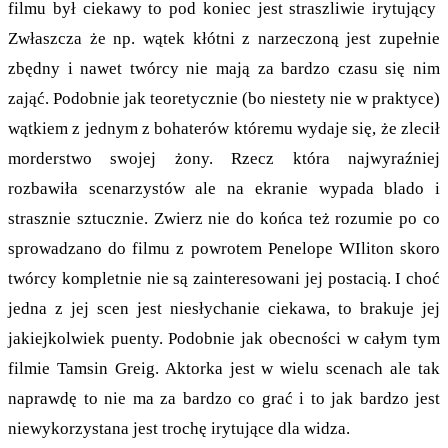
filmu był ciekawy to pod koniec jest straszliwie irytujący
Zwłaszcza że np. wątek kłótni z narzeczoną jest zupełnie
zbędny i nawet twórcy nie mają za bardzo czasu się nim
zająć. Podobnie jak teoretycznie (bo niestety nie w praktyce)
wątkiem z jednym z bohaterów któremu wydaje się, że zlecił
morderstwo swojej żony. Rzecz która najwyraźniej
rozbawiła scenarzystów ale na ekranie wypada blado i
strasznie sztucznie. Zwierz nie do końca też rozumie po co
sprowadzano do filmu z powrotem Penelope WIliton skoro
twórcy kompletnie nie są zainteresowani jej postacią. I choć
jedna z jej scen jest niesłychanie ciekawa, to brakuje jej
jakiejkolwiek puenty. Podobnie jak obecności w całym tym
filmie Tamsin Greig. Aktorka jest w wielu scenach ale tak
naprawdę to nie ma za bardzo co grać i to jak bardzo jest
niewykorzystana jest trochę irytujące dla widza.