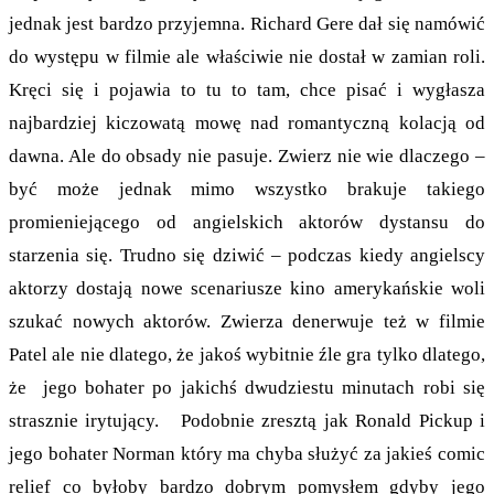
jednak jest bardzo przyjemna. Richard Gere dał się namówić
do występu w filmie ale właściwie nie dostał w zamian roli.
Kręci się i pojawia to tu to tam, chce pisać i wygłasza
najbardziej kiczowatą mowę nad romantyczną kolacją od
dawna. Ale do obsady nie pasuje. Zwierz nie wie dlaczego –
być może jednak mimo wszystko brakuje takiego
promieniejącego od angielskich aktorów dystansu do
starzenia się. Trudno się dziwić – podczas kiedy angielscy
aktorzy dostają nowe scenariusze kino amerykańskie woli
szukać nowych aktorów. Zwierza denerwuje też w filmie
Patel ale nie dlatego, że jakoś wybitnie źle gra tylko dlatego,
że jego bohater po jakichś dwudziestu minutach robi się
strasznie irytujący. Podobnie zresztą jak Ronald Pickup i
jego bohater Norman który ma chyba służyć za jakieś comic
relief co byłoby bardzo dobrym pomysłem gdyby jego