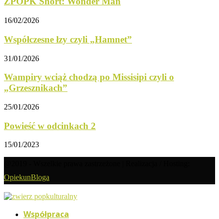
ZPOPK Short: Wonder Man
16/02/2026
Współczesne łzy czyli „Hamnet”
31/01/2026
Wampiry wciąż chodzą po Missisipi czyli o
„Grzesznikach”
25/01/2026
Powieść w odcinkach 2
15/01/2023
@2019 - Wszelkie prawa zastrzeżone | Realizacja / Hosting:
OpiekunBloga
Współpraca