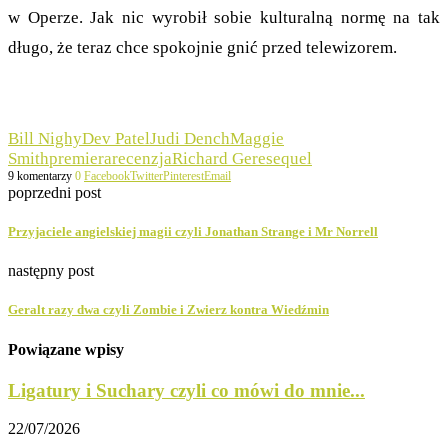
w Operze. Jak nic wyrobił sobie kulturalną normę na tak
długo, że teraz chce spokojnie gnić przed telewizorem.
Bill Nighy
Dev Patel
Judi Dench
Maggie
Smith
premiera
recenzja
Richard Gere
sequel
9 komentarzy
0
Facebook
Twitter
Pinterest
Email
poprzedni post
Przyjaciele angielskiej magii czyli Jonathan Strange i Mr Norrell
następny post
Geralt razy dwa czyli Zombie i Zwierz kontra Wiedźmin
Powiązane wpisy
Ligatury i Suchary czyli co mówi do mnie...
22/07/2026