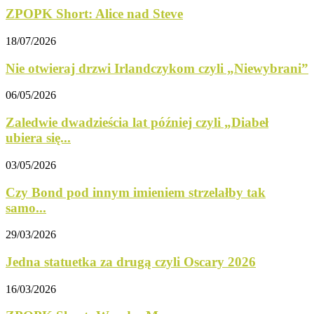
ZPOPK Short: Alice nad Steve
18/07/2026
Nie otwieraj drzwi Irlandczykom czyli „Niewybrani”
06/05/2026
Zaledwie dwadzieścia lat później czyli „Diabeł
ubiera się...
03/05/2026
Czy Bond pod innym imieniem strzelałby tak
samo...
29/03/2026
Jedna statuetka za drugą czyli Oscary 2026
16/03/2026