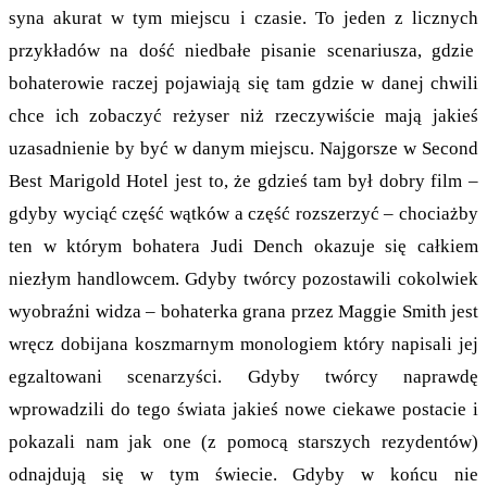
syna akurat w tym miejscu i czasie. To jeden z licznych
przykładów na dość niedbałe pisanie scenariusza, gdzie
bohaterowie raczej pojawiają się tam gdzie w danej chwili
chce ich zobaczyć reżyser niż rzeczywiście mają jakieś
uzasadnienie by być w danym miejscu. Najgorsze w Second
Best Marigold Hotel jest to, że gdzieś tam był dobry film –
gdyby wyciąć część wątków a część rozszerzyć – chociażby
ten w którym bohatera Judi Dench okazuje się całkiem
niezłym handlowcem. Gdyby twórcy pozostawili cokolwiek
wyobraźni widza – bohaterka grana przez Maggie Smith jest
wręcz dobijana koszmarnym monologiem który napisali jej
egzaltowani scenarzyści. Gdyby twórcy naprawdę
wprowadzili do tego świata jakieś nowe ciekawe postacie i
pokazali nam jak one (z pomocą starszych rezydentów)
odnajdują się w tym świecie. Gdyby w końcu nie