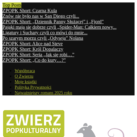
Top Posts
ZPOPK Short: Czarna Kula
Znów nie było nas w San Diego czyli...
ZPOPK Short: „Dziennik Panny Służącej” i „Fjord”
Pająki mają się dobrze czyli „Spider-Man: Całkiem nowy...
Ligatury i Suchary czyli co mówi do mnie...
Po szarym morzu czyli „Odyseja” Nolana
ZPOPK Short: Alice nad Steve
ZPOPK Short: Król Dopalaczy
ZPOPK Short: Seria „Jak się robi…”
ZPOPK Short: „Co do kury…?”
Współpraca
O Zwierzu
Moje książki
Polityka Prywatności
Najważniejszy romans 2025 roku