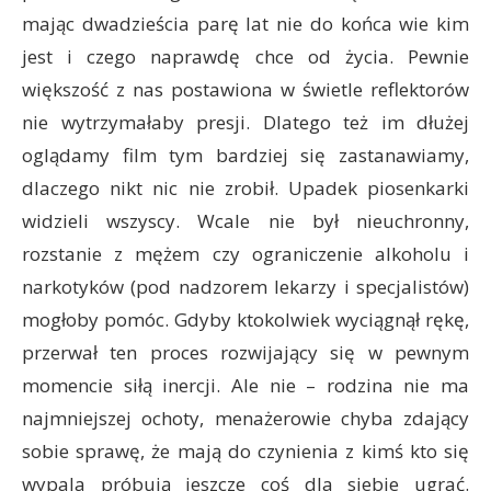
mając dwadzieścia parę lat nie do końca wie kim
jest i czego naprawdę chce od życia. Pewnie
większość z nas postawiona w świetle reflektorów
nie wytrzymałaby presji. Dlatego też im dłużej
oglądamy film tym bardziej się zastanawiamy,
dlaczego nikt nic nie zrobił. Upadek piosenkarki
widzieli wszyscy. Wcale nie był nieuchronny,
rozstanie z mężem czy ograniczenie alkoholu i
narkotyków (pod nadzorem lekarzy i specjalistów)
mogłoby pomóc. Gdyby ktokolwiek wyciągnął rękę,
przerwał ten proces rozwijający się w pewnym
momencie siłą inercji. Ale nie – rodzina nie ma
najmniejszej ochoty, menażerowie chyba zdający
sobie sprawę, że mają do czynienia z kimś kto się
wypala próbują jeszcze coś dla siebie ugrać.