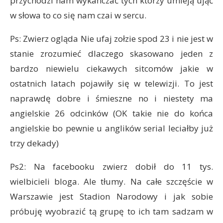
przychodzi nam wykańczać tych którzy umieją ująć
w słowa to co się nam czai w sercu.
Ps: Zwierz ogląda Nie ufaj zołzie spod 23 i nie jest w
stanie zrozumieć dlaczego skasowano jeden z
bardzo niewielu ciekawych sitcomów jakie w
ostatnich latach pojawiły się w telewizji. To jest
naprawdę dobre i śmieszne no i niestety ma
angielskie 26 odcinków (OK takie nie do końca
angielskie bo pewnie u anglików serial leciałby już
trzy dekady)
Ps2: Na facebooku zwierz dobił do 11 tys.
wielbicieli bloga. Ale tłumy. Na całe szczęście w
Warszawie jest Stadion Narodowy i jak sobie
próbuję wyobrazić tą grupę to ich tam sadzam w