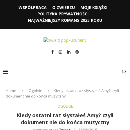
WSPÓŁPRACA
O ZWIERZU
MOJE KSIĄŻKI
POLITYKA PRYWATNOŚCI
NAJWAŻNIEJSZY ROMANS 2025 ROKU
Home
Ogólnie
Kiedy ostatni raz słyszałeś Amy? czyli
dokument nie do końca muzyczny
OGÓLNIE
Kiedy ostatni raz słyszałeś Amy? czyli
dokument nie do końca muzyczny
napisane przez
Zwierz
18/08/2015