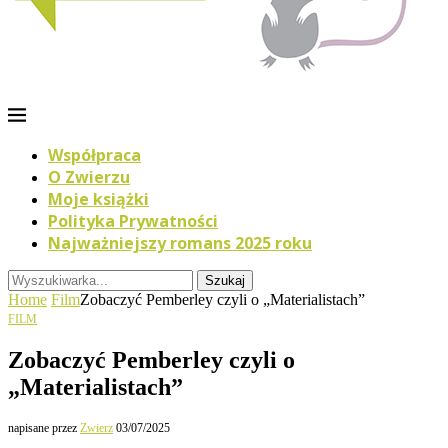
Współpraca
O Zwierzu
Moje książki
Polityka Prywatności
Najważniejszy romans 2025 roku
Szukaj
Home
Film
Zobaczyć Pemberley czyli o „Materialistach”
FILM
Zobaczyć Pemberley czyli o
„Materialistach”
napisane przez
Zwierz
03/07/2025