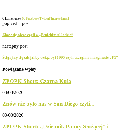
0 komentarze
10
Facebook
Twitter
Pinterest
Email
poprzedni post
Zbaw się ojcze czyli o „Fenickim układzie”
następny post
Ścigajmy się tak jakby wciąż był 1995 czyli uwagi na marginesie „F1”
Powiązane wpisy
ZPOPK Short: Czarna Kula
03/08/2026
Znów nie było nas w San Diego czyli...
03/08/2026
ZPOPK Short: „Dziennik Panny Służącej” i