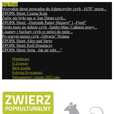
Top Posts
Wszystkie drogi prowadzą do Adamczychy czyli „1670” sezon...
ZPOPK Short: Czarna Kula
Znów nie było nas w San Diego czyli...
ZPOPK Short: „Dziennik Panny Służącej” i „Fjord”
Pająki mają się dobrze czyli „Spider-Man: Całkiem nowy...
Ligatury i Suchary czyli co mówi do mnie...
Po szarym morzu czyli „Odyseja” Nolana
ZPOPK Short: Alice nad Steve
ZPOPK Short: Król Dopalaczy
ZPOPK Short: Seria „Jak się robi…”
Współpraca
O Zwierzu
Moje książki
Polityka Prywatności
Najważniejszy romans 2025 roku