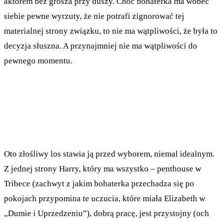
aktorem bez grosza przy duszy. Choć bohaterka ma wobec
siebie pewne wyrzuty, że nie potrafi zignorować tej
materialnej strony związku, to nie ma wątpliwości, że była to
decyzja słuszna. A przynajmniej nie ma wątpliwości do
pewnego momentu.
Oto złośliwy los stawia ją przed wyborem, niemal idealnym.
Z jednej strony Harry, który ma wszystko – penthouse w
Tribece (zachwyt z jakim bohaterka przechadza się po
pokojach przypomina te uczucia, które miała Elizabeth w
„Dumie i Uprzedzeniu”), dobrą pracę, jest przystojny (och