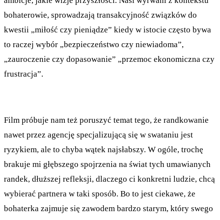
ambicje, jakie wizje przyszłości. Nasi wyrwani z kontekstu
bohaterowie, sprowadzają transakcyjność związków do
kwestii „miłość czy pieniądze” kiedy w istocie często bywa
to raczej wybór „bezpieczeństwo czy niewiadoma”,
„zauroczenie czy dopasowanie” „przemoc ekonomiczna czy
frustracja”.
Film próbuje nam też poruszyć temat tego, że randkowanie
nawet przez agencję specjalizującą się w swataniu jest
ryzykiem, ale to chyba wątek najsłabszy. W ogóle, trochę
brakuje mi głębszego spojrzenia na świat tych umawianych
randek, dłuższej refleksji, dlaczego ci konkretni ludzie, chcą
wybierać partnera w taki sposób. Bo to jest ciekawe, że
bohaterka zajmuje się zawodem bardzo starym, który swego