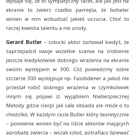
wydaje się, że to sympatyczny facet, ale jak jest na
ekranie to zwierz rzadko pamięta, że bohater
winien w nim wzbudzać jakieś uczucia. Choć to
raczej kwestia talentu a nie urody.
Gerard Butler
– szkocki aktor żartował kiedyś, że
zaprzepaścił swoje wszelkie szanse na zrobienie
jeszcze kiedykolwiek dobrego wrażenia na ekranie
swoim występem w 300. Cóż powiedzmy sobie
szczerze 300 występuje np. Fassbdener a jakoś nie
przestał robić dobrego wrażenia w czymkolwiek
innym się pojawi (z wyjątkiem Niebezpiecznej
Metody gdzie cierpi jak cała obsada ale może o to
chodziło). W każdym razie Butler który teoretycznie
– ponownie winien być na liście aktorów mających
aprobatę zwierza – wszak szkot, potrafiący śpiewać