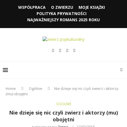
WSPÓŁPRACA
O ZWIERZU
MOJE KSIĄŻKI
POLITYKA PRYWATNOŚCI
NAJWAŻNIEJSZY ROMANS 2025 ROKU
Home
Ogólnie
Nie dzieje się nic czyli zwierz i aktorzy
(mu) obojętni
OGÓLNIE
Nie dzieje się nic czyli zwierz i aktorzy (mu)
obojętni
napisane przez
Zwierz
17/02/2015