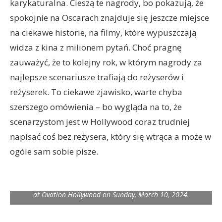
karykaturalna. Cieszą te nagrody, bo pokazują, że
spokojnie na Oscarach znajduje się jeszcze miejsce
na ciekawe historie, na filmy, które wypuszczają
widza z kina z milionem pytań. Choć pragnę
zauważyć, że to kolejny rok, w którym nagrody za
najlepsze scenariusze trafiają do reżyserów i
reżyserek. To ciekawe zjawisko, warte chyba
szerszego omówienia – bo wygląda na to, że
scenarzystom jest w Hollywood coraz trudniej
napisać coś bez reżysera, który się wtrąca a może w
ogóle sam sobie pisze.
Raney Aronson-Rath, Mstyslav Chernov and Michelle Mizner
accept the Oscar® for Documentary Feature Film during the
live ABC telecast of the 96th Oscars® at the Dolby® Theatre
at Ovation Hollywood on Sunday, March 10, 2024.