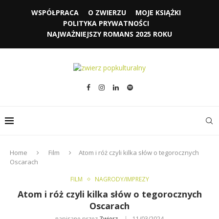
WSPÓŁPRACA
O ZWIERZU
MOJE KSIĄŻKI
POLITYKA PRYWATNOŚCI
NAJWAŻNIEJSZY ROMANS 2025 ROKU
Home
Film
Atom i róż czyli kilka słów o tegorocznych
Oscarach
FILM
NAGRODY/IMPREZY
Atom i róż czyli kilka słów o tegorocznych
Oscarach
napisane przez
Zwierz
11/03/2024