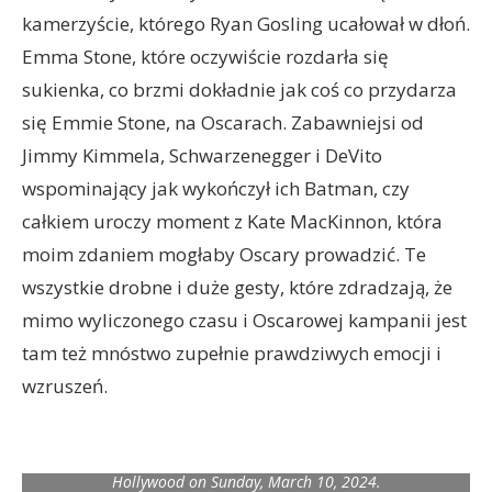
kamerzyście, którego Ryan Gosling ucałował w dłoń.
Emma Stone, które oczywiście rozdarła się
sukienka, co brzmi dokładnie jak coś co przydarza
się Emmie Stone, na Oscarach. Zabawniejsi od
Jimmy Kimmela, Schwarzenegger i DeVito
wspominający jak wykończył ich Batman, czy
całkiem uroczy moment z Kate MacKinnon, która
moim zdaniem mogłaby Oscary prowadzić. Te
wszystkie drobne i duże gesty, które zdradzają, że
mimo wyliczonego czasu i Oscarowej kampanii jest
tam też mnóstwo zupełnie prawdziwych emocji i
wzruszeń.
Ryan Gosling performs onstage during the live ABC telecast of
the 96th Oscars® at the Dolby® Theatre at Ovation
Hollywood on Sunday, March 10, 2024.