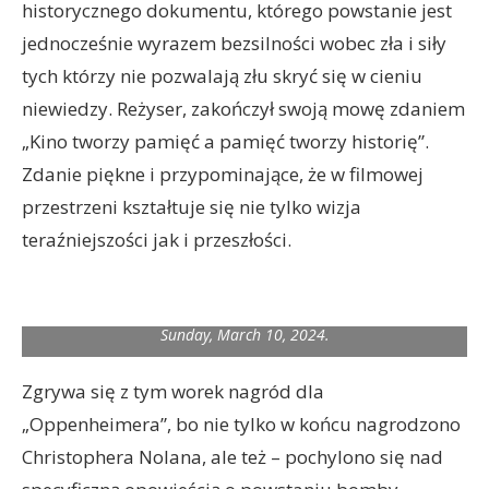
historycznego dokumentu, którego powstanie jest
jednocześnie wyrazem bezsilności wobec zła i siły
tych którzy nie pozwalają złu skryć się w cieniu
niewiedzy. Reżyser, zakończył swoją mowę zdaniem
„Kino tworzy pamięć a pamięć tworzy historię”.
Zdanie piękne i przypominające, że w filmowej
przestrzeni kształtuje się nie tylko wizja
teraźniejszości jak i przeszłości.
Da’Vine Joy Randolph accepts the Oscar® for Actress in a
Supporting Role during the live ABC telecast of the 96th
Oscars® at the Dolby® Theatre at Ovation Hollywood on
Sunday, March 10, 2024.
Zgrywa się z tym worek nagród dla
„Oppenheimera”, bo nie tylko w końcu nagrodzono
Christophera Nolana, ale też – pochylono się nad